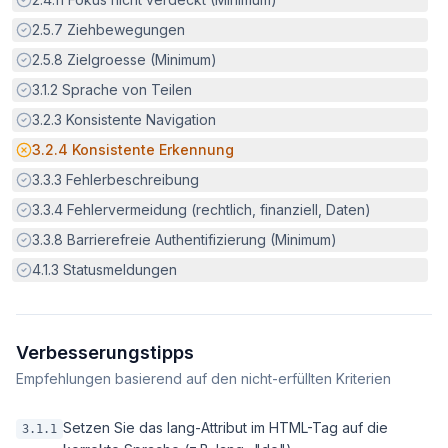
Erfüllt:
2.5.7
Ziehbewegungen
Erfüllt:
2.5.8
Zielgroesse (Minimum)
Erfüllt:
3.1.2
Sprache von Teilen
Erfüllt:
3.2.3
Konsistente Navigation
Potenzielle Barriere:
3.2.4
Konsistente Erkennung
Erfüllt:
3.3.3
Fehlerbeschreibung
Erfüllt:
3.3.4
Fehlervermeidung (rechtlich, finanziell, Daten)
Erfüllt:
3.3.8
Barrierefreie Authentifizierung (Minimum)
Erfüllt:
4.1.3
Statusmeldungen
Verbesserungstipps
Empfehlungen basierend auf den nicht-erfüllten Kriterien
Setzen Sie das lang-Attribut im HTML-Tag auf die
3.1.1