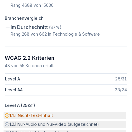
Rang
4688
von
15030
Branchenvergleich
Im Durchschnitt
(
87
%)
Rang
288
von
662
in Technologie & Software
WCAG 2.2 Kriterien
48
von
55
Kriterien erfüllt
Level A
25
/
31
Level AA
23
/
24
Level A (
25
/
31
)
Potenzielle Barriere:
1.1.1
Nicht-Text-Inhalt
Erfüllt:
1.2.1
Nur-Audio und Nur-Video (aufgezeichnet)