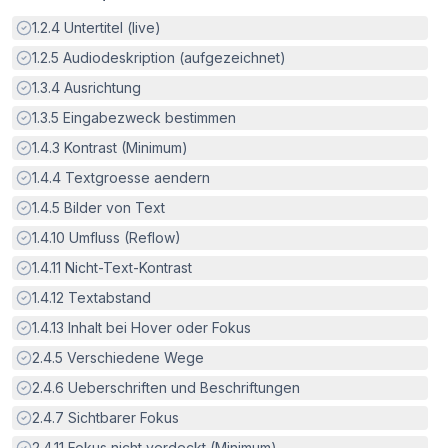
Erfüllt:
1.2.4
Untertitel (live)
Erfüllt:
1.2.5
Audiodeskription (aufgezeichnet)
Erfüllt:
1.3.4
Ausrichtung
Erfüllt:
1.3.5
Eingabezweck bestimmen
Erfüllt:
1.4.3
Kontrast (Minimum)
Erfüllt:
1.4.4
Textgroesse aendern
Erfüllt:
1.4.5
Bilder von Text
Erfüllt:
1.4.10
Umfluss (Reflow)
Erfüllt:
1.4.11
Nicht-Text-Kontrast
Erfüllt:
1.4.12
Textabstand
Erfüllt:
1.4.13
Inhalt bei Hover oder Fokus
Erfüllt:
2.4.5
Verschiedene Wege
Erfüllt:
2.4.6
Ueberschriften und Beschriftungen
Erfüllt:
2.4.7
Sichtbarer Fokus
Erfüllt:
2.4.11
Fokus nicht verdeckt (Minimum)