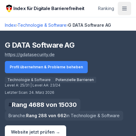
Zum Hauptinhalt springen
Index für Digitale Barrierefreiheit
Ranking
Index
›
Technologie & Software
›
G DATA Software AG
Score lädt
G DATA Software AG
(öffnet in neuem Tab)
https://gdatasecurity.de
Profil übernehmen & Probleme beheben
Technologie & Software
Potenzielle Barrieren
Level A:
25/31
| Level AA:
23/24
Letzter Scan:
24. März 2026
Rang
4688
von
15030
#
Branche:
Rang
288
von
662
in
Technologie & Software
Website jetzt prüfen →