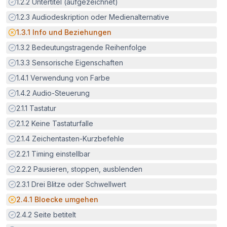
Erfüllt:
1.2.2
Untertitel (aufgezeichnet)
Erfüllt:
1.2.3
Audiodeskription oder Medienalternative
Potenzielle Barriere:
1.3.1
Info und Beziehungen
Erfüllt:
1.3.2
Bedeutungstragende Reihenfolge
Erfüllt:
1.3.3
Sensorische Eigenschaften
Erfüllt:
1.4.1
Verwendung von Farbe
Erfüllt:
1.4.2
Audio-Steuerung
Erfüllt:
2.1.1
Tastatur
Erfüllt:
2.1.2
Keine Tastaturfalle
Erfüllt:
2.1.4
Zeichentasten-Kurzbefehle
Erfüllt:
2.2.1
Timing einstellbar
Erfüllt:
2.2.2
Pausieren, stoppen, ausblenden
Erfüllt:
2.3.1
Drei Blitze oder Schwellwert
Potenzielle Barriere:
2.4.1
Bloecke umgehen
Erfüllt:
2.4.2
Seite betitelt