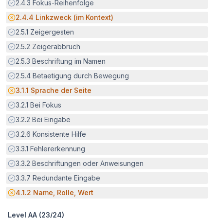
Erfüllt:
2.4.3
Fokus-Reihenfolge
Potenzielle Barriere:
2.4.4
Linkzweck (im Kontext)
Erfüllt:
2.5.1
Zeigergesten
Erfüllt:
2.5.2
Zeigerabbruch
Erfüllt:
2.5.3
Beschriftung im Namen
Erfüllt:
2.5.4
Betaetigung durch Bewegung
Potenzielle Barriere:
3.1.1
Sprache der Seite
Erfüllt:
3.2.1
Bei Fokus
Erfüllt:
3.2.2
Bei Eingabe
Erfüllt:
3.2.6
Konsistente Hilfe
Erfüllt:
3.3.1
Fehlererkennung
Erfüllt:
3.3.2
Beschriftungen oder Anweisungen
Erfüllt:
3.3.7
Redundante Eingabe
Potenzielle Barriere:
4.1.2
Name, Rolle, Wert
Level AA (
23
/
24
)