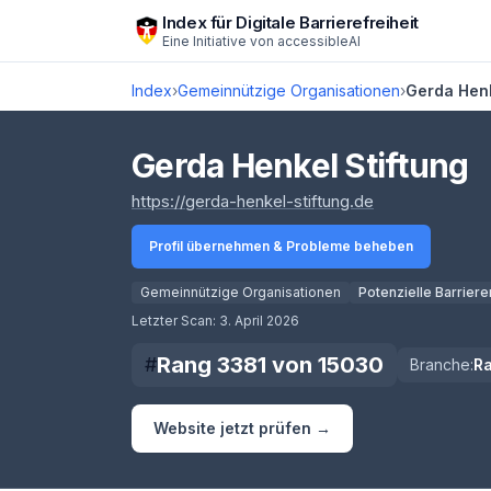
Zum Hauptinhalt springen
Index für Digitale Barrierefreiheit
Eine Initiative von
accessibleAI
Index
›
Gemeinnützige Organisationen
›
Gerda Henk
Gerda Henkel Stiftung
(öffnet in neue
https://gerda-henkel-stiftung.de
Profil übernehmen & Probleme beheben
Gemeinnützige Organisationen
Potenzielle Barriere
Score lädt
Letzter Scan:
3. April 2026
Rang
3381
von
15030
#
Branche:
R
Website jetzt prüfen →