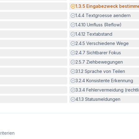
Potenzielle Barriere:
1.3.5
Eingabezweck bestimm
Erfüllt:
1.4.4
Textgroesse aendern
Erfüllt:
1.4.10
Umfluss (Reflow)
Erfüllt:
1.4.12
Textabstand
Erfüllt:
2.4.5
Verschiedene Wege
Erfüllt:
2.4.7
Sichtbarer Fokus
Erfüllt:
2.5.7
Ziehbewegungen
Erfüllt:
3.1.2
Sprache von Teilen
Erfüllt:
3.2.4
Konsistente Erkennung
Erfüllt:
3.3.4
Fehlervermeidung (rechtlic
Erfüllt:
4.1.3
Statusmeldungen
riterien