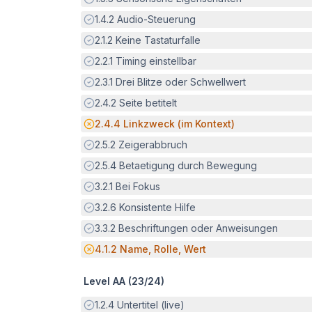
Erfüllt:
1.4.2
Audio-Steuerung
Erfüllt:
2.1.2
Keine Tastaturfalle
Erfüllt:
2.2.1
Timing einstellbar
Erfüllt:
2.3.1
Drei Blitze oder Schwellwert
Erfüllt:
2.4.2
Seite betitelt
Potenzielle Barriere:
2.4.4
Linkzweck (im Kontext)
Erfüllt:
2.5.2
Zeigerabbruch
Erfüllt:
2.5.4
Betaetigung durch Bewegung
Erfüllt:
3.2.1
Bei Fokus
Erfüllt:
3.2.6
Konsistente Hilfe
Erfüllt:
3.3.2
Beschriftungen oder Anweisungen
Potenzielle Barriere:
4.1.2
Name, Rolle, Wert
Level AA (
23
/
24
)
Erfüllt:
1.2.4
Untertitel (live)