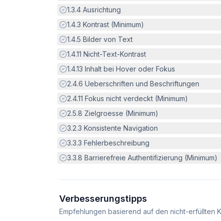
Erfüllt:
1.3.4
Ausrichtung
Erfüllt:
1.4.3
Kontrast (Minimum)
Erfüllt:
1.4.5
Bilder von Text
Erfüllt:
1.4.11
Nicht-Text-Kontrast
Erfüllt:
1.4.13
Inhalt bei Hover oder Fokus
Erfüllt:
2.4.6
Ueberschriften und Beschriftungen
Erfüllt:
2.4.11
Fokus nicht verdeckt (Minimum)
Erfüllt:
2.5.8
Zielgroesse (Minimum)
Erfüllt:
3.2.3
Konsistente Navigation
Erfüllt:
3.3.3
Fehlerbeschreibung
Erfüllt:
3.3.8
Barrierefreie Authentifizierung (Minimum)
Verbesserungstipps
Empfehlungen basierend auf den nicht-erfüllten K