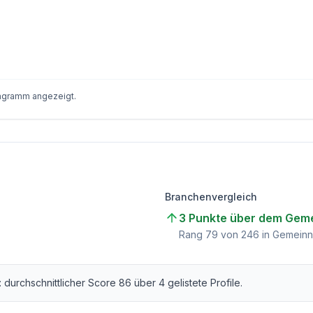
iagramm angezeigt.
Branchenvergleich
3 Punkte über dem Geme
Rang
79
von
246
in Gemeinn
: durchschnittlicher Score
86
über
4
gelistete Profile.