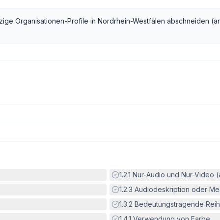
zige Organisationen
-Profile in
Nordrhein-Westfalen
abschneiden (a
Erfüllt:
1.2.1
Nur-Audio und Nur-Video 
Erfüllt:
1.2.3
Audiodeskription oder Med
Erfüllt:
1.3.2
Bedeutungstragende Reih
Erfüllt:
1.4.1
Verwendung von Farbe