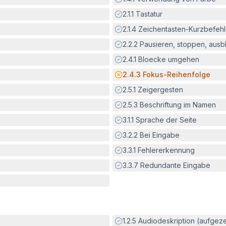
Erfüllt:
2.1.1
Tastatur
Erfüllt:
2.1.4
Zeichentasten-Kurzbefeh
Erfüllt:
2.2.2
Pausieren, stoppen, aus
Erfüllt:
2.4.1
Bloecke umgehen
Potenzielle Barriere:
2.4.3
Fokus-Reihenfolge
Erfüllt:
2.5.1
Zeigergesten
Erfüllt:
2.5.3
Beschriftung im Namen
Erfüllt:
3.1.1
Sprache der Seite
Erfüllt:
3.2.2
Bei Eingabe
Erfüllt:
3.3.1
Fehlererkennung
Erfüllt:
3.3.7
Redundante Eingabe
Erfüllt:
1.2.5
Audiodeskription (aufgez