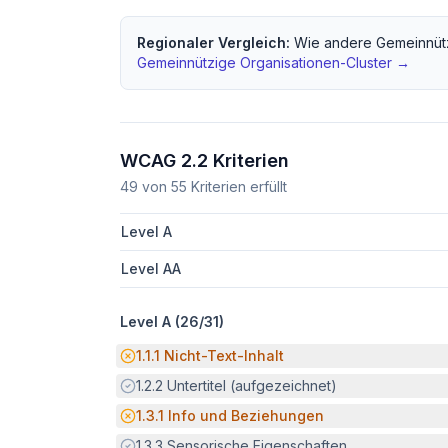
Regionaler Vergleich:
Wie andere
Gemeinnüt
Gemeinnützige Organisationen
-Cluster →
WCAG 2.2 Kriterien
49
von
55
Kriterien erfüllt
Level A
Level AA
Level A (
26
/
31
)
Potenzielle Barriere:
1.1.1
Nicht-Text-Inhalt
Erfüllt:
1.2.2
Untertitel (aufgezeichnet)
Potenzielle Barriere:
1.3.1
Info und Beziehungen
Erfüllt:
1.3.3
Sensorische Eigenschaften