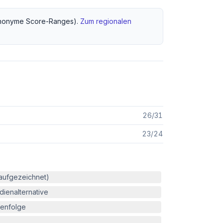
nonyme Score-Ranges).
Zum regionalen
26
/
31
23
/
24
(aufgezeichnet)
ienalternative
enfolge