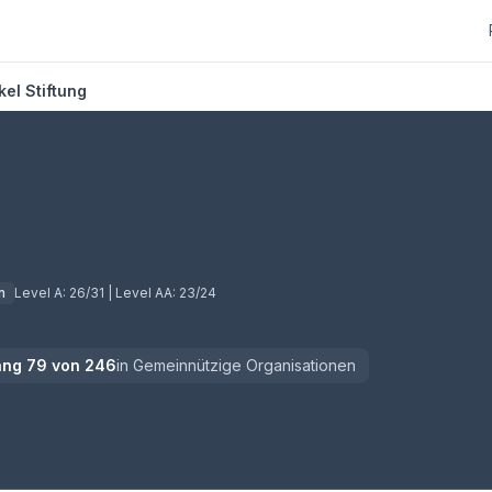
el Stiftung
m Tab)
n
Level A:
26/31
| Level AA:
23/24
ang
79
von
246
in
Gemeinnützige Organisationen