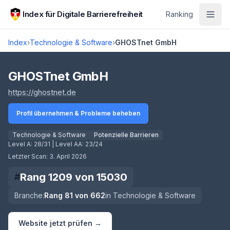
Zum Hauptinhalt springen
Index für Digitale Barrierefreiheit
Ranking
Index
›
Technologie & Software
›
GHOSTnet GmbH
Score lädt
GHOSTnet GmbH
(öffnet in neuem Tab)
https://ghostnet.de
Profil übernehmen & Probleme beheben
Technologie & Software
Potenzielle Barrieren
Level A:
28/31
| Level AA:
23/24
Letzter Scan:
3. April 2026
Rang
1209
von
15030
#
Branche:
Rang
81
von
662
in
Technologie & Software
Website jetzt prüfen →