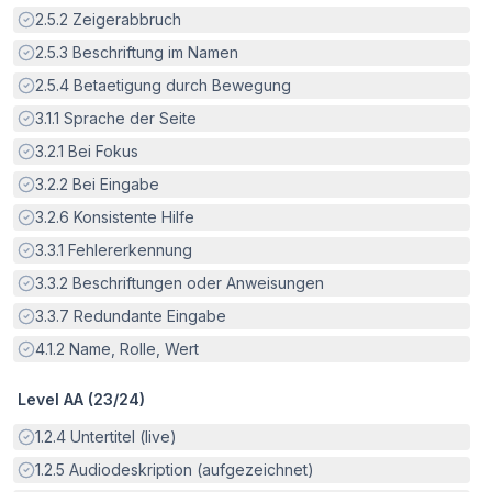
Erfüllt:
2.5.2
Zeigerabbruch
Erfüllt:
2.5.3
Beschriftung im Namen
Erfüllt:
2.5.4
Betaetigung durch Bewegung
Erfüllt:
3.1.1
Sprache der Seite
Erfüllt:
3.2.1
Bei Fokus
Erfüllt:
3.2.2
Bei Eingabe
Erfüllt:
3.2.6
Konsistente Hilfe
Erfüllt:
3.3.1
Fehlererkennung
Erfüllt:
3.3.2
Beschriftungen oder Anweisungen
Erfüllt:
3.3.7
Redundante Eingabe
Erfüllt:
4.1.2
Name, Rolle, Wert
Level AA (
23
/
24
)
Erfüllt:
1.2.4
Untertitel (live)
Erfüllt:
1.2.5
Audiodeskription (aufgezeichnet)