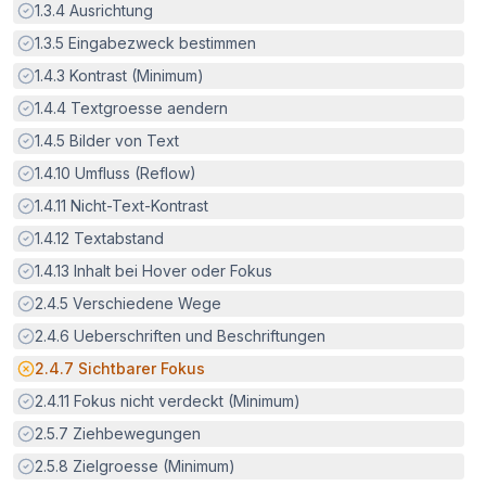
Erfüllt:
1.3.4
Ausrichtung
Erfüllt:
1.3.5
Eingabezweck bestimmen
Erfüllt:
1.4.3
Kontrast (Minimum)
Erfüllt:
1.4.4
Textgroesse aendern
Erfüllt:
1.4.5
Bilder von Text
Erfüllt:
1.4.10
Umfluss (Reflow)
Erfüllt:
1.4.11
Nicht-Text-Kontrast
Erfüllt:
1.4.12
Textabstand
Erfüllt:
1.4.13
Inhalt bei Hover oder Fokus
Erfüllt:
2.4.5
Verschiedene Wege
Erfüllt:
2.4.6
Ueberschriften und Beschriftungen
Potenzielle Barriere:
2.4.7
Sichtbarer Fokus
Erfüllt:
2.4.11
Fokus nicht verdeckt (Minimum)
Erfüllt:
2.5.7
Ziehbewegungen
Erfüllt:
2.5.8
Zielgroesse (Minimum)