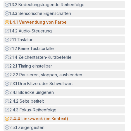
Erfüllt:
1.3.2
Bedeutungstragende Reihenfolge
Erfüllt:
1.3.3
Sensorische Eigenschaften
Potenzielle Barriere:
1.4.1
Verwendung von Farbe
Erfüllt:
1.4.2
Audio-Steuerung
Erfüllt:
2.1.1
Tastatur
Erfüllt:
2.1.2
Keine Tastaturfalle
Erfüllt:
2.1.4
Zeichentasten-Kurzbefehle
Erfüllt:
2.2.1
Timing einstellbar
Erfüllt:
2.2.2
Pausieren, stoppen, ausblenden
Erfüllt:
2.3.1
Drei Blitze oder Schwellwert
Erfüllt:
2.4.1
Bloecke umgehen
Erfüllt:
2.4.2
Seite betitelt
Erfüllt:
2.4.3
Fokus-Reihenfolge
Potenzielle Barriere:
2.4.4
Linkzweck (im Kontext)
Erfüllt:
2.5.1
Zeigergesten