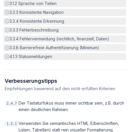
Erfüllt:
3.1.2
Sprache von Teilen
Erfüllt:
3.2.3
Konsistente Navigation
Erfüllt:
3.2.4
Konsistente Erkennung
Erfüllt:
3.3.3
Fehlerbeschreibung
Erfüllt:
3.3.4
Fehlervermeidung (rechtlich, finanziell, Daten)
Erfüllt:
3.3.8
Barrierefreie Authentifizierung (Minimum)
Erfüllt:
4.1.3
Statusmeldungen
Verbesserungstipps
Empfehlungen basierend auf den nicht-erfüllten Kriterien
Der Tastaturfokus muss immer sichtbar sein, z.B. durch
2.4.7
einen deutlichen Rahmen.
Verwenden Sie semantisches HTML (Überschriften,
1.3.1
Listen, Tabellen) statt rein visueller Formatierung.