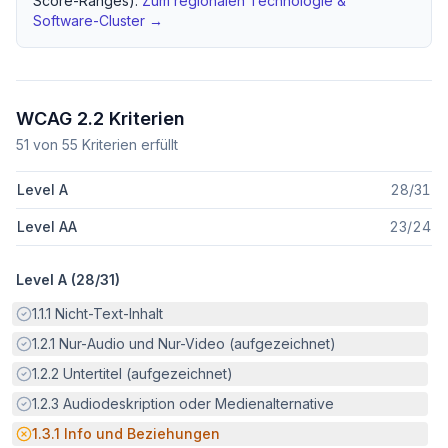
Score-Ranges).
Zum regionalen
Technologie &
Software
-Cluster →
WCAG 2.2 Kriterien
51
von
55
Kriterien erfüllt
Level A
28
/
31
Level AA
23
/
24
Level A (
28
/
31
)
Erfüllt:
1.1.1
Nicht-Text-Inhalt
Erfüllt:
1.2.1
Nur-Audio und Nur-Video (aufgezeichnet)
Erfüllt:
1.2.2
Untertitel (aufgezeichnet)
Erfüllt:
1.2.3
Audiodeskription oder Medienalternative
Potenzielle Barriere:
1.3.1
Info und Beziehungen