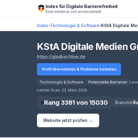
Zum Hauptinhalt springen
Index für Digitale Barrierefreiheit
Eine Initiative von
accessibleAI
Index
›
Technologie & Software
›
KStA Digitale M
KStA Digitale Medien 
(öffnet in neuem Tab)
https://gladbachlive.de
Profil übernehmen & Probleme beheben
Technologie & Software
Potenzielle Barrieren
Leve
Score lädt
Letzter Scan:
23. März 2026
Rang
3381
von
15030
#
Branche:
R
Website jetzt prüfen →