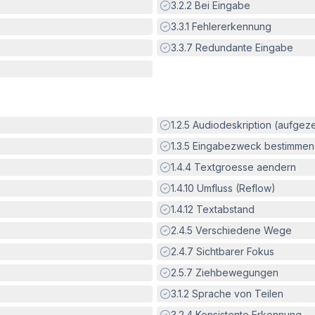
Erfüllt:
3.2.2
Bei Eingabe
Erfüllt:
3.3.1
Fehlererkennung
Erfüllt:
3.3.7
Redundante Eingabe
Erfüllt:
1.2.5
Audiodeskription (aufgez
Erfüllt:
1.3.5
Eingabezweck bestimmen
Erfüllt:
1.4.4
Textgroesse aendern
Erfüllt:
1.4.10
Umfluss (Reflow)
Erfüllt:
1.4.12
Textabstand
Erfüllt:
2.4.5
Verschiedene Wege
Erfüllt:
2.4.7
Sichtbarer Fokus
Erfüllt:
2.5.7
Ziehbewegungen
Erfüllt:
3.1.2
Sprache von Teilen
Erfüllt:
3.2.4
Konsistente Erkennung