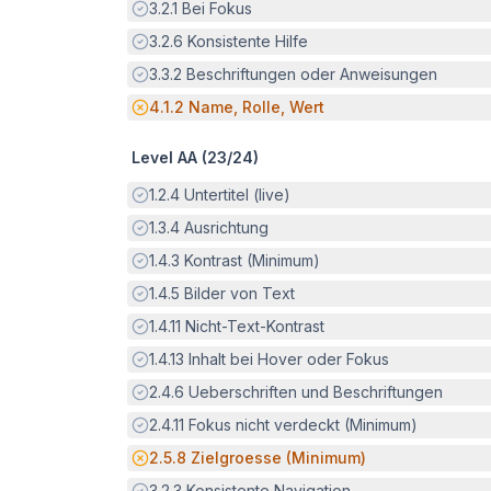
Erfüllt:
3.2.1
Bei Fokus
Erfüllt:
3.2.6
Konsistente Hilfe
Erfüllt:
3.3.2
Beschriftungen oder Anweisungen
Potenzielle Barriere:
4.1.2
Name, Rolle, Wert
Level AA (
23
/
24
)
Erfüllt:
1.2.4
Untertitel (live)
Erfüllt:
1.3.4
Ausrichtung
Erfüllt:
1.4.3
Kontrast (Minimum)
Erfüllt:
1.4.5
Bilder von Text
Erfüllt:
1.4.11
Nicht-Text-Kontrast
Erfüllt:
1.4.13
Inhalt bei Hover oder Fokus
Erfüllt:
2.4.6
Ueberschriften und Beschriftungen
Erfüllt:
2.4.11
Fokus nicht verdeckt (Minimum)
Potenzielle Barriere:
2.5.8
Zielgroesse (Minimum)
Erfüllt:
3.2.3
Konsistente Navigation