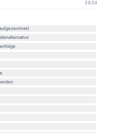
23
/
24
(aufgezeichnet)
ienalternative
enfolge
le
blenden