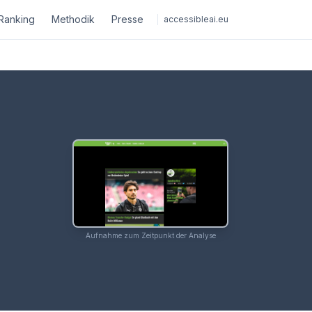
Ranking
Methodik
Presse
accessibleai.eu
Aufnahme zum Zeitpunkt der Analyse