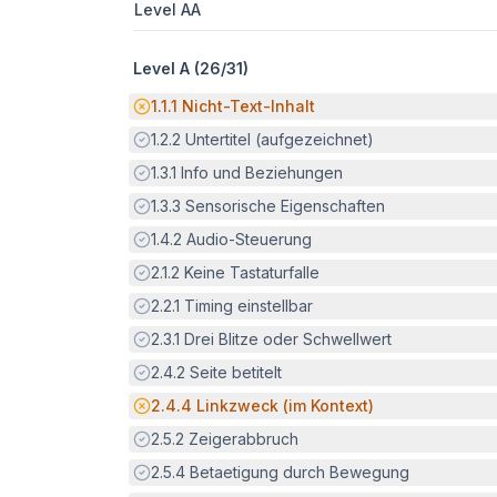
Level AA
Level A (
26
/
31
)
Potenzielle Barriere:
1.1.1
Nicht-Text-Inhalt
Erfüllt:
1.2.2
Untertitel (aufgezeichnet)
Erfüllt:
1.3.1
Info und Beziehungen
Erfüllt:
1.3.3
Sensorische Eigenschaften
Erfüllt:
1.4.2
Audio-Steuerung
Erfüllt:
2.1.2
Keine Tastaturfalle
Erfüllt:
2.2.1
Timing einstellbar
Erfüllt:
2.3.1
Drei Blitze oder Schwellwert
Erfüllt:
2.4.2
Seite betitelt
Potenzielle Barriere:
2.4.4
Linkzweck (im Kontext)
Erfüllt:
2.5.2
Zeigerabbruch
Erfüllt:
2.5.4
Betaetigung durch Bewegung