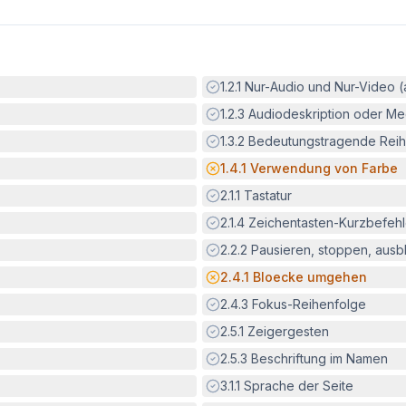
Erfüllt:
1.2.1
Nur-Audio und Nur-Video 
Erfüllt:
1.2.3
Audiodeskription oder Med
Erfüllt:
1.3.2
Bedeutungstragende Reih
Potenzielle Barriere:
1.4.1
Verwendung von Farbe
Erfüllt:
2.1.1
Tastatur
Erfüllt:
2.1.4
Zeichentasten-Kurzbefeh
Erfüllt:
2.2.2
Pausieren, stoppen, aus
Potenzielle Barriere:
2.4.1
Bloecke umgehen
Erfüllt:
2.4.3
Fokus-Reihenfolge
Erfüllt:
2.5.1
Zeigergesten
Erfüllt:
2.5.3
Beschriftung im Namen
Erfüllt:
3.1.1
Sprache der Seite