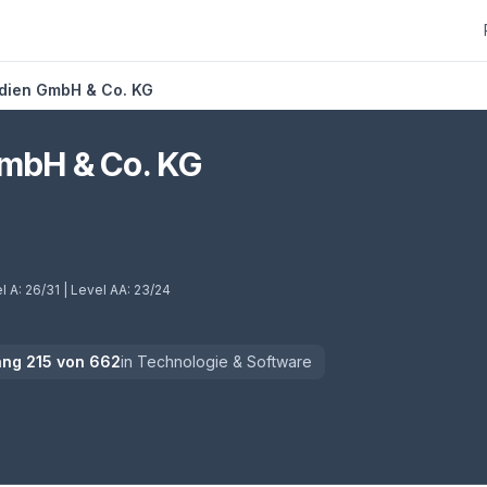
edien GmbH & Co. KG
GmbH & Co. KG
l A:
26/31
| Level AA:
23/24
ang
215
von
662
in
Technologie & Software