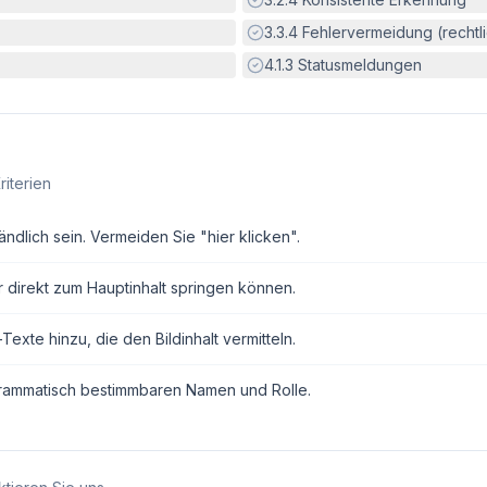
Erfüllt:
3.3.4
Fehlervermeidung (rechtlic
Erfüllt:
4.1.3
Statusmeldungen
riterien
ndlich sein. Vermeiden Sie "hier klicken".
r direkt zum Hauptinhalt springen können.
exte hinzu, die den Bildinhalt vermitteln.
grammatisch bestimmbaren Namen und Rolle.