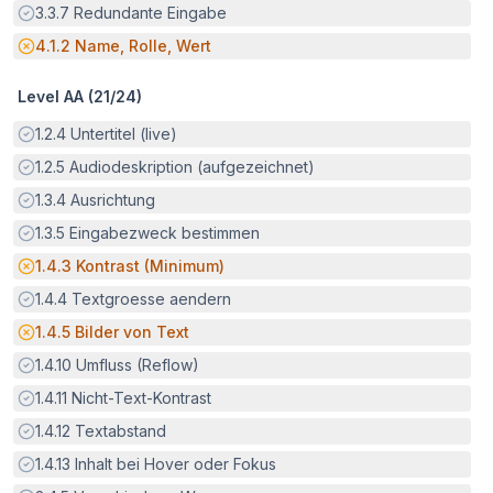
Erfüllt:
3.3.7
Redundante Eingabe
Potenzielle Barriere:
4.1.2
Name, Rolle, Wert
Level AA (
21
/
24
)
Erfüllt:
1.2.4
Untertitel (live)
Erfüllt:
1.2.5
Audiodeskription (aufgezeichnet)
Erfüllt:
1.3.4
Ausrichtung
Erfüllt:
1.3.5
Eingabezweck bestimmen
Potenzielle Barriere:
1.4.3
Kontrast (Minimum)
Erfüllt:
1.4.4
Textgroesse aendern
Potenzielle Barriere:
1.4.5
Bilder von Text
Erfüllt:
1.4.10
Umfluss (Reflow)
Erfüllt:
1.4.11
Nicht-Text-Kontrast
Erfüllt:
1.4.12
Textabstand
Erfüllt:
1.4.13
Inhalt bei Hover oder Fokus