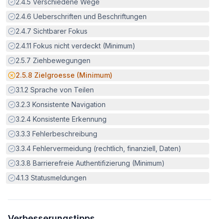
Erfüllt:
2.4.5
Verschiedene Wege
Erfüllt:
2.4.6
Ueberschriften und Beschriftungen
Erfüllt:
2.4.7
Sichtbarer Fokus
Erfüllt:
2.4.11
Fokus nicht verdeckt (Minimum)
Erfüllt:
2.5.7
Ziehbewegungen
Potenzielle Barriere:
2.5.8
Zielgroesse (Minimum)
Erfüllt:
3.1.2
Sprache von Teilen
Erfüllt:
3.2.3
Konsistente Navigation
Erfüllt:
3.2.4
Konsistente Erkennung
Erfüllt:
3.3.3
Fehlerbeschreibung
Erfüllt:
3.3.4
Fehlervermeidung (rechtlich, finanziell, Daten)
Erfüllt:
3.3.8
Barrierefreie Authentifizierung (Minimum)
Erfüllt:
4.1.3
Statusmeldungen
Verbesserungstipps