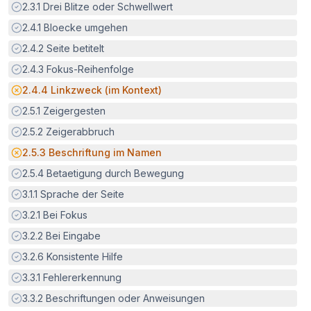
Erfüllt:
2.3.1
Drei Blitze oder Schwellwert
Erfüllt:
2.4.1
Bloecke umgehen
Erfüllt:
2.4.2
Seite betitelt
Erfüllt:
2.4.3
Fokus-Reihenfolge
Potenzielle Barriere:
2.4.4
Linkzweck (im Kontext)
Erfüllt:
2.5.1
Zeigergesten
Erfüllt:
2.5.2
Zeigerabbruch
Potenzielle Barriere:
2.5.3
Beschriftung im Namen
Erfüllt:
2.5.4
Betaetigung durch Bewegung
Erfüllt:
3.1.1
Sprache der Seite
Erfüllt:
3.2.1
Bei Fokus
Erfüllt:
3.2.2
Bei Eingabe
Erfüllt:
3.2.6
Konsistente Hilfe
Erfüllt:
3.3.1
Fehlererkennung
Erfüllt:
3.3.2
Beschriftungen oder Anweisungen