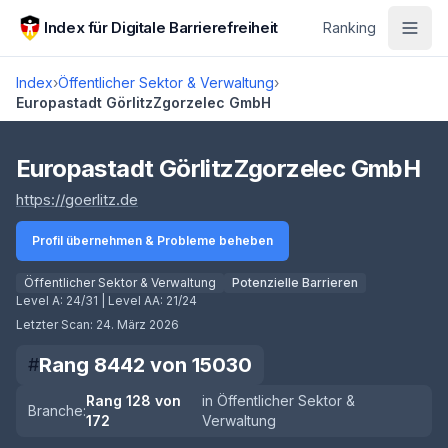
Zum Hauptinhalt springen
Index für Digitale Barrierefreiheit
Ranking
Index
›
Öffentlicher Sektor & Verwaltung
›
Europastadt GörlitzZgorzelec GmbH
Score lädt
Europastadt GörlitzZgorzelec GmbH
(öffnet in neuem Tab)
https://goerlitz.de
Profil übernehmen & Probleme beheben
Öffentlicher Sektor & Verwaltung
Potenzielle Barrieren
Level A:
24/31
| Level AA:
21/24
Letzter Scan:
24. März 2026
Rang
8442
von
15030
#
Rang
128
von
in
Öffentlicher Sektor &
Branche:
172
Verwaltung