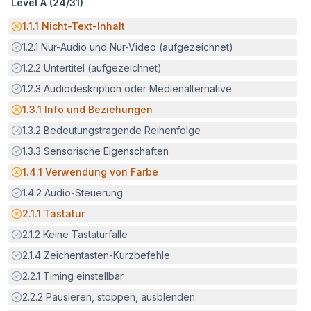
Level A (
24
/
31
)
Potenzielle Barriere:
1.1.1
Nicht-Text-Inhalt
Erfüllt:
1.2.1
Nur-Audio und Nur-Video (aufgezeichnet)
Erfüllt:
1.2.2
Untertitel (aufgezeichnet)
Erfüllt:
1.2.3
Audiodeskription oder Medienalternative
Potenzielle Barriere:
1.3.1
Info und Beziehungen
Erfüllt:
1.3.2
Bedeutungstragende Reihenfolge
Erfüllt:
1.3.3
Sensorische Eigenschaften
Potenzielle Barriere:
1.4.1
Verwendung von Farbe
Erfüllt:
1.4.2
Audio-Steuerung
Potenzielle Barriere:
2.1.1
Tastatur
Erfüllt:
2.1.2
Keine Tastaturfalle
Erfüllt:
2.1.4
Zeichentasten-Kurzbefehle
Erfüllt:
2.2.1
Timing einstellbar
Erfüllt:
2.2.2
Pausieren, stoppen, ausblenden