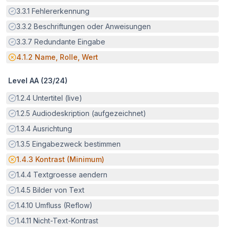
Erfüllt:
3.3.1
Fehlererkennung
Erfüllt:
3.3.2
Beschriftungen oder Anweisungen
Erfüllt:
3.3.7
Redundante Eingabe
Potenzielle Barriere:
4.1.2
Name, Rolle, Wert
Level AA (
23
/
24
)
Erfüllt:
1.2.4
Untertitel (live)
Erfüllt:
1.2.5
Audiodeskription (aufgezeichnet)
Erfüllt:
1.3.4
Ausrichtung
Erfüllt:
1.3.5
Eingabezweck bestimmen
Potenzielle Barriere:
1.4.3
Kontrast (Minimum)
Erfüllt:
1.4.4
Textgroesse aendern
Erfüllt:
1.4.5
Bilder von Text
Erfüllt:
1.4.10
Umfluss (Reflow)
Erfüllt:
1.4.11
Nicht-Text-Kontrast