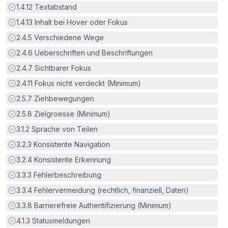
Erfüllt:
1.4.12
Textabstand
Erfüllt:
1.4.13
Inhalt bei Hover oder Fokus
Erfüllt:
2.4.5
Verschiedene Wege
Erfüllt:
2.4.6
Ueberschriften und Beschriftungen
Erfüllt:
2.4.7
Sichtbarer Fokus
Erfüllt:
2.4.11
Fokus nicht verdeckt (Minimum)
Erfüllt:
2.5.7
Ziehbewegungen
Erfüllt:
2.5.8
Zielgroesse (Minimum)
Erfüllt:
3.1.2
Sprache von Teilen
Erfüllt:
3.2.3
Konsistente Navigation
Erfüllt:
3.2.4
Konsistente Erkennung
Erfüllt:
3.3.3
Fehlerbeschreibung
Erfüllt:
3.3.4
Fehlervermeidung (rechtlich, finanziell, Daten)
Erfüllt:
3.3.8
Barrierefreie Authentifizierung (Minimum)
Erfüllt:
4.1.3
Statusmeldungen