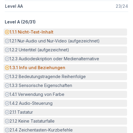
Level AA
23
/
24
Level A (
26
/
31
)
Potenzielle Barriere:
1.1.1
Nicht-Text-Inhalt
Erfüllt:
1.2.1
Nur-Audio und Nur-Video (aufgezeichnet)
Erfüllt:
1.2.2
Untertitel (aufgezeichnet)
Erfüllt:
1.2.3
Audiodeskription oder Medienalternative
Potenzielle Barriere:
1.3.1
Info und Beziehungen
Erfüllt:
1.3.2
Bedeutungstragende Reihenfolge
Erfüllt:
1.3.3
Sensorische Eigenschaften
Erfüllt:
1.4.1
Verwendung von Farbe
Erfüllt:
1.4.2
Audio-Steuerung
Erfüllt:
2.1.1
Tastatur
Erfüllt:
2.1.2
Keine Tastaturfalle
Erfüllt:
2.1.4
Zeichentasten-Kurzbefehle