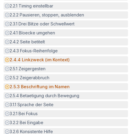
Erfüllt:
2.2.1
Timing einstellbar
Erfüllt:
2.2.2
Pausieren, stoppen, ausblenden
Erfüllt:
2.3.1
Drei Blitze oder Schwellwert
Erfüllt:
2.4.1
Bloecke umgehen
Erfüllt:
2.4.2
Seite betitelt
Erfüllt:
2.4.3
Fokus-Reihenfolge
Potenzielle Barriere:
2.4.4
Linkzweck (im Kontext)
Erfüllt:
2.5.1
Zeigergesten
Erfüllt:
2.5.2
Zeigerabbruch
Potenzielle Barriere:
2.5.3
Beschriftung im Namen
Erfüllt:
2.5.4
Betaetigung durch Bewegung
Erfüllt:
3.1.1
Sprache der Seite
Erfüllt:
3.2.1
Bei Fokus
Erfüllt:
3.2.2
Bei Eingabe
Erfüllt:
3.2.6
Konsistente Hilfe