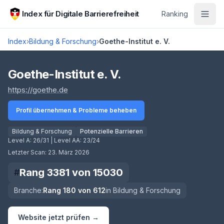
Zum Hauptinhalt springen
Index für Digitale Barrierefreiheit
Ranking
Index
›
Bildung & Forschung
›
Goethe-Institut e. V.
Score lädt
Goethe-Institut e. V.
(öffnet in neuem Tab)
https://goethe.de
Profil übernehmen & Probleme beheben
Bildung & Forschung
Potenzielle Barrieren
Level A:
26/31
| Level AA:
23/24
Letzter Scan:
23. März 2026
Rang
3381
von
15030
#
Branche:
Rang
180
von
612
in
Bildung & Forschung
Website jetzt prüfen →