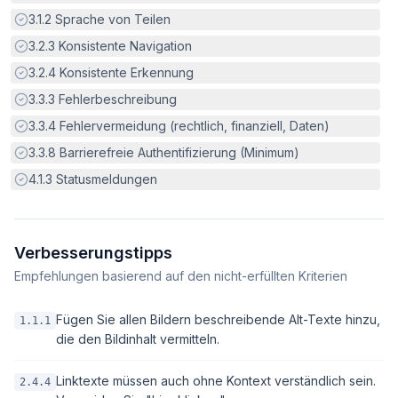
Erfüllt:
3.1.2
Sprache von Teilen
Erfüllt:
3.2.3
Konsistente Navigation
Erfüllt:
3.2.4
Konsistente Erkennung
Erfüllt:
3.3.3
Fehlerbeschreibung
Erfüllt:
3.3.4
Fehlervermeidung (rechtlich, finanziell, Daten)
Erfüllt:
3.3.8
Barrierefreie Authentifizierung (Minimum)
Erfüllt:
4.1.3
Statusmeldungen
Verbesserungstipps
Empfehlungen basierend auf den nicht-erfüllten Kriterien
Fügen Sie allen Bildern beschreibende Alt-Texte hinzu,
1.1.1
die den Bildinhalt vermitteln.
Linktexte müssen auch ohne Kontext verständlich sein.
2.4.4