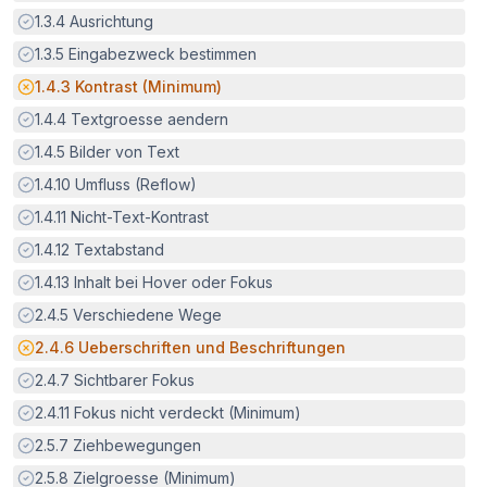
Erfüllt:
1.3.4
Ausrichtung
Erfüllt:
1.3.5
Eingabezweck bestimmen
Potenzielle Barriere:
1.4.3
Kontrast (Minimum)
Erfüllt:
1.4.4
Textgroesse aendern
Erfüllt:
1.4.5
Bilder von Text
Erfüllt:
1.4.10
Umfluss (Reflow)
Erfüllt:
1.4.11
Nicht-Text-Kontrast
Erfüllt:
1.4.12
Textabstand
Erfüllt:
1.4.13
Inhalt bei Hover oder Fokus
Erfüllt:
2.4.5
Verschiedene Wege
Potenzielle Barriere:
2.4.6
Ueberschriften und Beschriftungen
Erfüllt:
2.4.7
Sichtbarer Fokus
Erfüllt:
2.4.11
Fokus nicht verdeckt (Minimum)
Erfüllt:
2.5.7
Ziehbewegungen
Erfüllt:
2.5.8
Zielgroesse (Minimum)