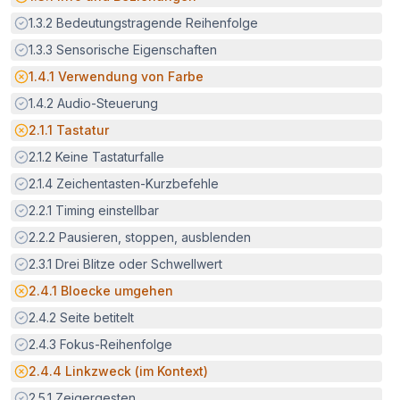
Erfüllt:
1.3.2
Bedeutungstragende Reihenfolge
Erfüllt:
1.3.3
Sensorische Eigenschaften
Potenzielle Barriere:
1.4.1
Verwendung von Farbe
Erfüllt:
1.4.2
Audio-Steuerung
Potenzielle Barriere:
2.1.1
Tastatur
Erfüllt:
2.1.2
Keine Tastaturfalle
Erfüllt:
2.1.4
Zeichentasten-Kurzbefehle
Erfüllt:
2.2.1
Timing einstellbar
Erfüllt:
2.2.2
Pausieren, stoppen, ausblenden
Erfüllt:
2.3.1
Drei Blitze oder Schwellwert
Potenzielle Barriere:
2.4.1
Bloecke umgehen
Erfüllt:
2.4.2
Seite betitelt
Erfüllt:
2.4.3
Fokus-Reihenfolge
Potenzielle Barriere:
2.4.4
Linkzweck (im Kontext)
Erfüllt:
2.5.1
Zeigergesten