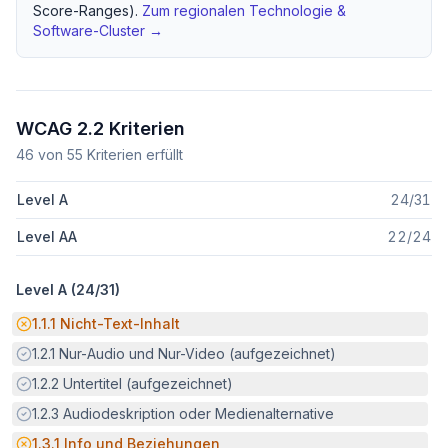
Score-Ranges).
Zum regionalen
Technologie &
Software
-Cluster →
WCAG 2.2 Kriterien
46
von
55
Kriterien erfüllt
Level A
24
/
31
Level AA
22
/
24
Level A (
24
/
31
)
Potenzielle Barriere:
1.1.1
Nicht-Text-Inhalt
Erfüllt:
1.2.1
Nur-Audio und Nur-Video (aufgezeichnet)
Erfüllt:
1.2.2
Untertitel (aufgezeichnet)
Erfüllt:
1.2.3
Audiodeskription oder Medienalternative
Potenzielle Barriere:
1.3.1
Info und Beziehungen