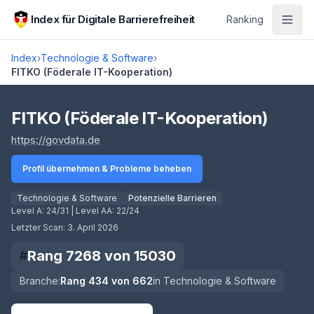
Zum Hauptinhalt springen
Index für Digitale Barrierefreiheit
Ranking
Index
›
Technologie & Software
›
FITKO (Föderale IT-Kooperation)
Score lädt
FITKO (Föderale IT-Kooperation)
(öffnet in neuem Tab)
https://govdata.de
Profil übernehmen & Probleme beheben
Technologie & Software
Potenzielle Barrieren
Level A:
24/31
| Level AA:
22/24
Letzter Scan:
3. April 2026
Rang
7268
von
15030
#
Branche:
Rang
434
von
662
in
Technologie & Software