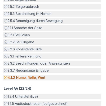
Erfüllt:
2.5.2
Zeigerabbruch
Erfüllt:
2.5.3
Beschriftung im Namen
Erfüllt:
2.5.4
Betaetigung durch Bewegung
Erfüllt:
3.1.1
Sprache der Seite
Erfüllt:
3.2.1
Bei Fokus
Erfüllt:
3.2.2
Bei Eingabe
Erfüllt:
3.2.6
Konsistente Hilfe
Erfüllt:
3.3.1
Fehlererkennung
Erfüllt:
3.3.2
Beschriftungen oder Anweisungen
Erfüllt:
3.3.7
Redundante Eingabe
Potenzielle Barriere:
4.1.2
Name, Rolle, Wert
Level AA (
22
/
24
)
Erfüllt:
1.2.4
Untertitel (live)
Erfüllt:
1.2.5
Audiodeskription (aufgezeichnet)