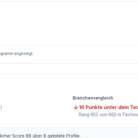
iagramm angezeigt.
Branchenvergleich
16 Punkte unter dem Te
)
Rang
652
von
662
in Techno
tlicher Score
88
über
8
gelistete Profile.