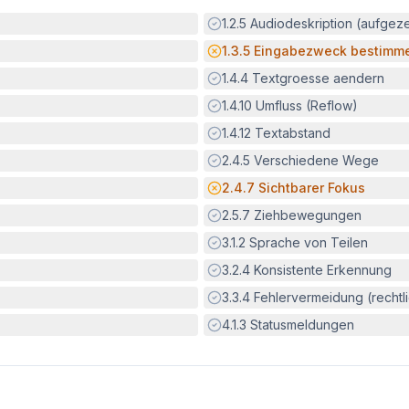
Erfüllt:
1.2.5
Audiodeskription (aufgez
Potenzielle Barriere:
1.3.5
Eingabezweck bestimm
Erfüllt:
1.4.4
Textgroesse aendern
Erfüllt:
1.4.10
Umfluss (Reflow)
Erfüllt:
1.4.12
Textabstand
Erfüllt:
2.4.5
Verschiedene Wege
Potenzielle Barriere:
2.4.7
Sichtbarer Fokus
Erfüllt:
2.5.7
Ziehbewegungen
Erfüllt:
3.1.2
Sprache von Teilen
Erfüllt:
3.2.4
Konsistente Erkennung
Erfüllt:
3.3.4
Fehlervermeidung (rechtlic
Erfüllt:
4.1.3
Statusmeldungen