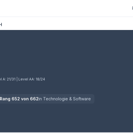
H
l A:
21/31
| Level AA:
18/24
Rang
652
von
662
in
Technologie & Software