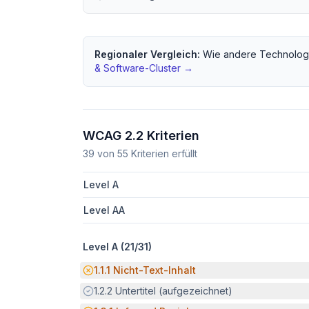
Regionaler Vergleich:
Wie andere
Technolog
& Software
-Cluster →
WCAG 2.2 Kriterien
39
von
55
Kriterien erfüllt
Level A
Level AA
Level A (
21
/
31
)
Potenzielle Barriere:
1.1.1
Nicht-Text-Inhalt
Erfüllt:
1.2.2
Untertitel (aufgezeichnet)