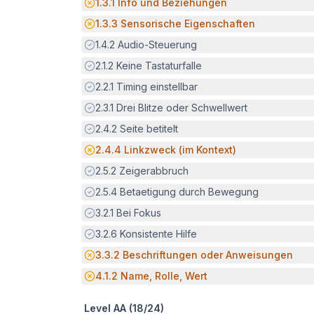
Potenzielle Barriere:
1.3.1
Info und Beziehungen
Potenzielle Barriere:
1.3.3
Sensorische Eigenschaften
Erfüllt:
1.4.2
Audio-Steuerung
Erfüllt:
2.1.2
Keine Tastaturfalle
Erfüllt:
2.2.1
Timing einstellbar
Erfüllt:
2.3.1
Drei Blitze oder Schwellwert
Erfüllt:
2.4.2
Seite betitelt
Potenzielle Barriere:
2.4.4
Linkzweck (im Kontext)
Erfüllt:
2.5.2
Zeigerabbruch
Erfüllt:
2.5.4
Betaetigung durch Bewegung
Erfüllt:
3.2.1
Bei Fokus
Erfüllt:
3.2.6
Konsistente Hilfe
Potenzielle Barriere:
3.3.2
Beschriftungen oder Anweisungen
Potenzielle Barriere:
4.1.2
Name, Rolle, Wert
Level AA (
18
/
24
)