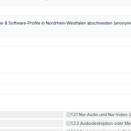
ie & Software
-Profile in
Nordrhein-Westfalen
abschneiden (anonyme
Erfüllt:
1.2.1
Nur-Audio und Nur-Video 
Erfüllt:
1.2.3
Audiodeskription oder Med