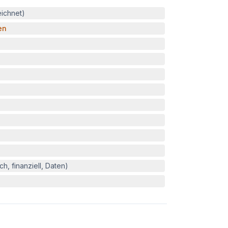
eichnet)
en
h, finanziell, Daten)