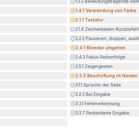
Erfüllt:
1.3.2
Bedeutungstragende Reih
Potenzielle Barriere:
1.4.1
Verwendung von Farbe
Potenzielle Barriere:
2.1.1
Tastatur
Erfüllt:
2.1.4
Zeichentasten-Kurzbefeh
Erfüllt:
2.2.2
Pausieren, stoppen, aus
Potenzielle Barriere:
2.4.1
Bloecke umgehen
Erfüllt:
2.4.3
Fokus-Reihenfolge
Erfüllt:
2.5.1
Zeigergesten
Potenzielle Barriere:
2.5.3
Beschriftung im Namen
Erfüllt:
3.1.1
Sprache der Seite
Erfüllt:
3.2.2
Bei Eingabe
Erfüllt:
3.3.1
Fehlererkennung
Erfüllt:
3.3.7
Redundante Eingabe