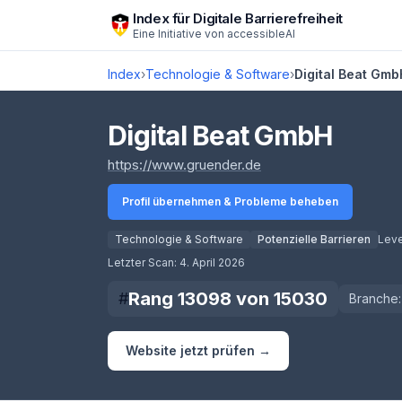
Zum Hauptinhalt springen
Index für Digitale Barrierefreiheit
Eine Initiative von
accessibleAI
Index
›
Technologie & Software
›
Digital Beat Gmb
Digital Beat GmbH
(öffnet in neuem Tab)
https://www.gruender.de
Profil übernehmen & Probleme beheben
Technologie & Software
Potenzielle Barrieren
Leve
Score lädt
Letzter Scan:
4. April 2026
Rang
13098
von
15030
#
Branche:
Website jetzt prüfen →