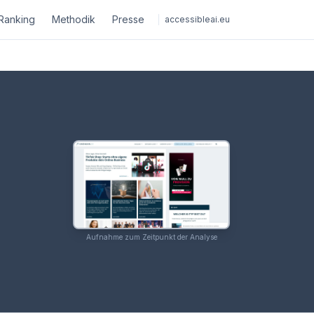
Ranking
Methodik
Presse
accessibleai.eu
Aufnahme zum Zeitpunkt der Analyse