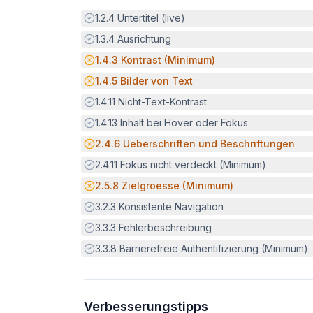
Erfüllt:
1.2.4
Untertitel (live)
Erfüllt:
1.3.4
Ausrichtung
Potenzielle Barriere:
1.4.3
Kontrast (Minimum)
Potenzielle Barriere:
1.4.5
Bilder von Text
Erfüllt:
1.4.11
Nicht-Text-Kontrast
Erfüllt:
1.4.13
Inhalt bei Hover oder Fokus
Potenzielle Barriere:
2.4.6
Ueberschriften und Beschriftungen
Erfüllt:
2.4.11
Fokus nicht verdeckt (Minimum)
Potenzielle Barriere:
2.5.8
Zielgroesse (Minimum)
Erfüllt:
3.2.3
Konsistente Navigation
Erfüllt:
3.3.3
Fehlerbeschreibung
Erfüllt:
3.3.8
Barrierefreie Authentifizierung (Minimum)
Verbesserungstipps