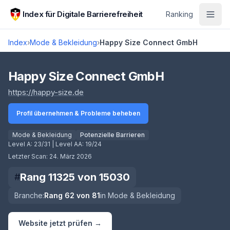
Zum Hauptinhalt springen
Index für Digitale Barrierefreiheit
Ranking
Index
›
Mode & Bekleidung
›
Happy Size Connect GmbH
Score lädt
Happy Size Connect GmbH
(öffnet in neuem Tab)
https://happy-size.de
Profil übernehmen & Probleme beheben
Mode & Bekleidung
Potenzielle Barrieren
Level A:
23/31
| Level AA:
19/24
Letzter Scan:
24. März 2026
Rang
11325
von
15030
#
Branche:
Rang
62
von
81
in
Mode & Bekleidung
Website jetzt prüfen →