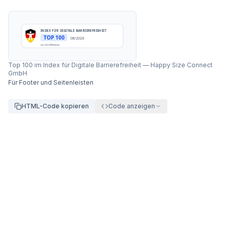
INDEX FÜR DIGITALE BARRIEREFREIHEIT
TOP 100
08/2026
accessibleai.eu
Top 100 im Index für Digitale Barrierefreiheit
—
Happy Size Connect
GmbH
Für Footer und Seitenleisten
HTML-Code kopieren
Code anzeigen