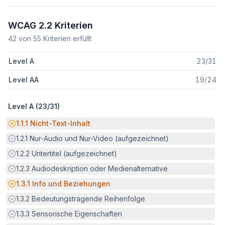
WCAG 2.2 Kriterien
42
von
55
Kriterien erfüllt
Level A
23
/
31
Level AA
19
/
24
Level A (
23
/
31
)
Potenzielle Barriere:
1.1.1
Nicht-Text-Inhalt
Erfüllt:
1.2.1
Nur-Audio und Nur-Video (aufgezeichnet)
Erfüllt:
1.2.2
Untertitel (aufgezeichnet)
Erfüllt:
1.2.3
Audiodeskription oder Medienalternative
Potenzielle Barriere:
1.3.1
Info und Beziehungen
Erfüllt:
1.3.2
Bedeutungstragende Reihenfolge
Erfüllt:
1.3.3
Sensorische Eigenschaften