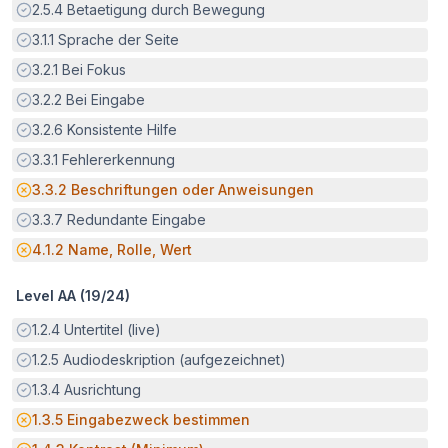
Erfüllt:
2.5.4
Betaetigung durch Bewegung
Erfüllt:
3.1.1
Sprache der Seite
Erfüllt:
3.2.1
Bei Fokus
Erfüllt:
3.2.2
Bei Eingabe
Erfüllt:
3.2.6
Konsistente Hilfe
Erfüllt:
3.3.1
Fehlererkennung
Potenzielle Barriere:
3.3.2
Beschriftungen oder Anweisungen
Erfüllt:
3.3.7
Redundante Eingabe
Potenzielle Barriere:
4.1.2
Name, Rolle, Wert
Level AA (
19
/
24
)
Erfüllt:
1.2.4
Untertitel (live)
Erfüllt:
1.2.5
Audiodeskription (aufgezeichnet)
Erfüllt:
1.3.4
Ausrichtung
Potenzielle Barriere:
1.3.5
Eingabezweck bestimmen