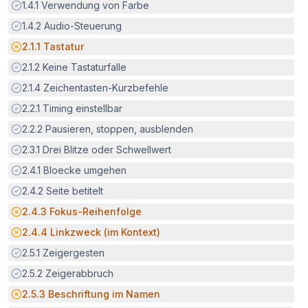
Erfüllt:
1.4.1
Verwendung von Farbe
Erfüllt:
1.4.2
Audio-Steuerung
Potenzielle Barriere:
2.1.1
Tastatur
Erfüllt:
2.1.2
Keine Tastaturfalle
Erfüllt:
2.1.4
Zeichentasten-Kurzbefehle
Erfüllt:
2.2.1
Timing einstellbar
Erfüllt:
2.2.2
Pausieren, stoppen, ausblenden
Erfüllt:
2.3.1
Drei Blitze oder Schwellwert
Erfüllt:
2.4.1
Bloecke umgehen
Erfüllt:
2.4.2
Seite betitelt
Potenzielle Barriere:
2.4.3
Fokus-Reihenfolge
Potenzielle Barriere:
2.4.4
Linkzweck (im Kontext)
Erfüllt:
2.5.1
Zeigergesten
Erfüllt:
2.5.2
Zeigerabbruch
Potenzielle Barriere:
2.5.3
Beschriftung im Namen