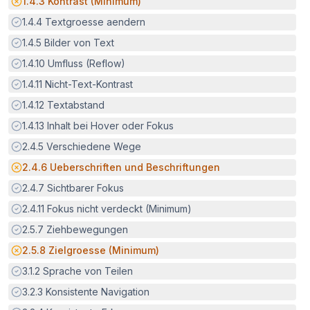
Potenzielle Barriere:
1.4.3
Kontrast (Minimum)
Erfüllt:
1.4.4
Textgroesse aendern
Erfüllt:
1.4.5
Bilder von Text
Erfüllt:
1.4.10
Umfluss (Reflow)
Erfüllt:
1.4.11
Nicht-Text-Kontrast
Erfüllt:
1.4.12
Textabstand
Erfüllt:
1.4.13
Inhalt bei Hover oder Fokus
Erfüllt:
2.4.5
Verschiedene Wege
Potenzielle Barriere:
2.4.6
Ueberschriften und Beschriftungen
Erfüllt:
2.4.7
Sichtbarer Fokus
Erfüllt:
2.4.11
Fokus nicht verdeckt (Minimum)
Erfüllt:
2.5.7
Ziehbewegungen
Potenzielle Barriere:
2.5.8
Zielgroesse (Minimum)
Erfüllt:
3.1.2
Sprache von Teilen
Erfüllt:
3.2.3
Konsistente Navigation