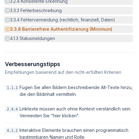
Erfüllt:
3.2.4
Konsistente Erkennung
Erfüllt:
3.3.3
Fehlerbeschreibung
Erfüllt:
3.3.4
Fehlervermeidung (rechtlich, finanziell, Daten)
Potenzielle Barriere:
3.3.8
Barrierefreie Authentifizierung (Minimum)
Erfüllt:
4.1.3
Statusmeldungen
Verbesserungstipps
Empfehlungen basierend auf den nicht-erfüllten Kriterien
Fügen Sie allen Bildern beschreibende Alt-Texte hinzu,
1.1.1
die den Bildinhalt vermitteln.
Linktexte müssen auch ohne Kontext verständlich sein.
2.4.4
Vermeiden Sie "hier klicken".
Interaktive Elemente brauchen einen programmatisch
4.1.2
bestimmbaren Namen und Rolle.