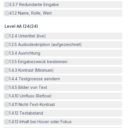
Erfüllt:
3.3.7
Redundante Eingabe
Erfüllt:
4.1.2
Name, Rolle, Wert
Level AA (
24
/
24
)
Erfüllt:
1.2.4
Untertitel (live)
Erfüllt:
1.2.5
Audiodeskription (aufgezeichnet)
Erfüllt:
1.3.4
Ausrichtung
Erfüllt:
1.3.5
Eingabezweck bestimmen
Erfüllt:
1.4.3
Kontrast (Minimum)
Erfüllt:
1.4.4
Textgroesse aendern
Erfüllt:
1.4.5
Bilder von Text
Erfüllt:
1.4.10
Umfluss (Reflow)
Erfüllt:
1.4.11
Nicht-Text-Kontrast
Erfüllt:
1.4.12
Textabstand
Erfüllt:
1.4.13
Inhalt bei Hover oder Fokus