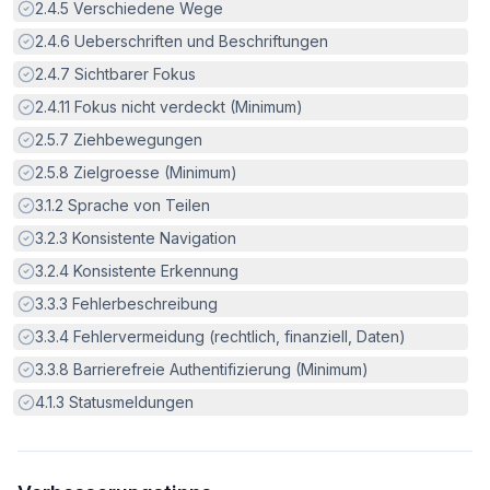
Erfüllt:
2.4.5
Verschiedene Wege
Erfüllt:
2.4.6
Ueberschriften und Beschriftungen
Erfüllt:
2.4.7
Sichtbarer Fokus
Erfüllt:
2.4.11
Fokus nicht verdeckt (Minimum)
Erfüllt:
2.5.7
Ziehbewegungen
Erfüllt:
2.5.8
Zielgroesse (Minimum)
Erfüllt:
3.1.2
Sprache von Teilen
Erfüllt:
3.2.3
Konsistente Navigation
Erfüllt:
3.2.4
Konsistente Erkennung
Erfüllt:
3.3.3
Fehlerbeschreibung
Erfüllt:
3.3.4
Fehlervermeidung (rechtlich, finanziell, Daten)
Erfüllt:
3.3.8
Barrierefreie Authentifizierung (Minimum)
Erfüllt:
4.1.3
Statusmeldungen