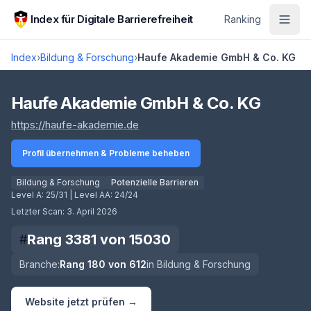
Zum Hauptinhalt springen
Index für Digitale Barrierefreiheit
Ranking
Index
›
Bildung & Forschung
›
Haufe Akademie GmbH & Co. KG
Score lädt
Haufe Akademie GmbH & Co. KG
(öffnet in neuem Tab)
https://haufe-akademie.de
Profil übernehmen & Probleme beheben
Bildung & Forschung
Potenzielle Barrieren
Level A:
25/31
| Level AA:
24/24
Letzter Scan:
3. April 2026
Rang
3381
von
15030
#
Branche:
Rang
180
von
612
in
Bildung & Forschung
Website jetzt prüfen →