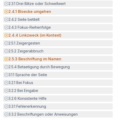
Erfüllt:
2.3.1
Drei Blitze oder Schwellwert
Potenzielle Barriere:
2.4.1
Bloecke umgehen
Erfüllt:
2.4.2
Seite betitelt
Erfüllt:
2.4.3
Fokus-Reihenfolge
Potenzielle Barriere:
2.4.4
Linkzweck (im Kontext)
Erfüllt:
2.5.1
Zeigergesten
Erfüllt:
2.5.2
Zeigerabbruch
Potenzielle Barriere:
2.5.3
Beschriftung im Namen
Erfüllt:
2.5.4
Betaetigung durch Bewegung
Erfüllt:
3.1.1
Sprache der Seite
Erfüllt:
3.2.1
Bei Fokus
Erfüllt:
3.2.2
Bei Eingabe
Erfüllt:
3.2.6
Konsistente Hilfe
Erfüllt:
3.3.1
Fehlererkennung
Erfüllt:
3.3.2
Beschriftungen oder Anweisungen