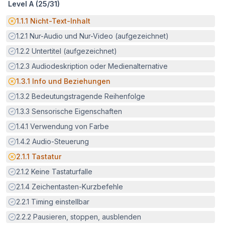
Level A (
25
/
31
)
Potenzielle Barriere:
1.1.1
Nicht-Text-Inhalt
Erfüllt:
1.2.1
Nur-Audio und Nur-Video (aufgezeichnet)
Erfüllt:
1.2.2
Untertitel (aufgezeichnet)
Erfüllt:
1.2.3
Audiodeskription oder Medienalternative
Potenzielle Barriere:
1.3.1
Info und Beziehungen
Erfüllt:
1.3.2
Bedeutungstragende Reihenfolge
Erfüllt:
1.3.3
Sensorische Eigenschaften
Erfüllt:
1.4.1
Verwendung von Farbe
Erfüllt:
1.4.2
Audio-Steuerung
Potenzielle Barriere:
2.1.1
Tastatur
Erfüllt:
2.1.2
Keine Tastaturfalle
Erfüllt:
2.1.4
Zeichentasten-Kurzbefehle
Erfüllt:
2.2.1
Timing einstellbar
Erfüllt:
2.2.2
Pausieren, stoppen, ausblenden