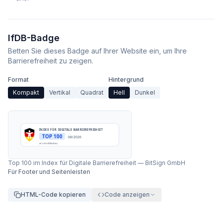
IfDB-Badge
Betten Sie dieses Badge auf Ihrer Website ein, um Ihre
Barrierefreiheit zu zeigen.
Format
Hintergrund
Kompakt
Vertikal
Quadrat
Hell
Dunkel
INDEX FÜR DIGITALE BARRIEREFREIHEIT
TOP 100
08/2026
accessibleai.eu
Top 100 im Index für Digitale Barrierefreiheit
—
BitSign GmbH
Für Footer und Seitenleisten
HTML-Code kopieren
Code anzeigen