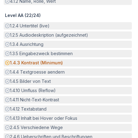
Erfüllt:
4.1.2
Name, Rolle, Wert
Level AA (
22
/
24
)
Erfüllt:
1.2.4
Untertitel (live)
Erfüllt:
1.2.5
Audiodeskription (aufgezeichnet)
Erfüllt:
1.3.4
Ausrichtung
Erfüllt:
1.3.5
Eingabezweck bestimmen
Potenzielle Barriere:
1.4.3
Kontrast (Minimum)
Erfüllt:
1.4.4
Textgroesse aendern
Erfüllt:
1.4.5
Bilder von Text
Erfüllt:
1.4.10
Umfluss (Reflow)
Erfüllt:
1.4.11
Nicht-Text-Kontrast
Erfüllt:
1.4.12
Textabstand
Erfüllt:
1.4.13
Inhalt bei Hover oder Fokus
Erfüllt:
2.4.5
Verschiedene Wege
Erfüllt:
2.4.6
Ueberschriften und Beschriftungen