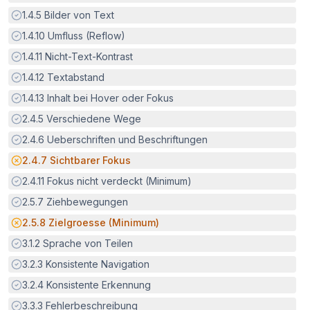
Erfüllt:
1.4.5
Bilder von Text
Erfüllt:
1.4.10
Umfluss (Reflow)
Erfüllt:
1.4.11
Nicht-Text-Kontrast
Erfüllt:
1.4.12
Textabstand
Erfüllt:
1.4.13
Inhalt bei Hover oder Fokus
Erfüllt:
2.4.5
Verschiedene Wege
Erfüllt:
2.4.6
Ueberschriften und Beschriftungen
Potenzielle Barriere:
2.4.7
Sichtbarer Fokus
Erfüllt:
2.4.11
Fokus nicht verdeckt (Minimum)
Erfüllt:
2.5.7
Ziehbewegungen
Potenzielle Barriere:
2.5.8
Zielgroesse (Minimum)
Erfüllt:
3.1.2
Sprache von Teilen
Erfüllt:
3.2.3
Konsistente Navigation
Erfüllt:
3.2.4
Konsistente Erkennung
Erfüllt:
3.3.3
Fehlerbeschreibung