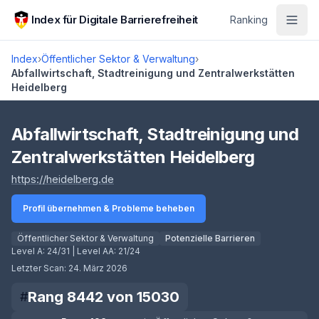
Zum Hauptinhalt springen
Index für Digitale Barrierefreiheit
Ranking
Index
›
Öffentlicher Sektor & Verwaltung
›
Abfallwirtschaft, Stadtreinigung und Zentralwerkstätten
Heidelberg
Score lädt
Abfallwirtschaft, Stadtreinigung und
Zentralwerkstätten Heidelberg
(öffnet in neuem Tab)
https://heidelberg.de
Profil übernehmen & Probleme beheben
Öffentlicher Sektor & Verwaltung
Potenzielle Barrieren
Level A:
24/31
| Level AA:
21/24
Letzter Scan:
24. März 2026
Rang
8442
von
15030
#