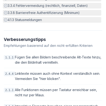
Erfüllt:
3.3.4
Fehlervermeidung (rechtlich, finanziell, Daten)
Erfüllt:
3.3.8
Barrierefreie Authentifizierung (Minimum)
Erfüllt:
4.1.3
Statusmeldungen
Verbesserungstipps
Empfehlungen basierend auf den nicht-erfüllten Kriterien
Fügen Sie allen Bildern beschreibende Alt-Texte hinzu,
1.1.1
die den Bildinhalt vermitteln.
Linktexte müssen auch ohne Kontext verständlich sein.
2.4.4
Vermeiden Sie "hier klicken".
Alle Funktionen müssen per Tastatur erreichbar sein,
2.1.1
nicht nur per Maus.