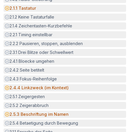
Potenzielle Barriere:
2.1.1
Tastatur
Erfüllt:
2.1.2
Keine Tastaturfalle
Erfüllt:
2.1.4
Zeichentasten-Kurzbefehle
Erfüllt:
2.2.1
Timing einstellbar
Erfüllt:
2.2.2
Pausieren, stoppen, ausblenden
Erfüllt:
2.3.1
Drei Blitze oder Schwellwert
Erfüllt:
2.4.1
Bloecke umgehen
Erfüllt:
2.4.2
Seite betitelt
Erfüllt:
2.4.3
Fokus-Reihenfolge
Potenzielle Barriere:
2.4.4
Linkzweck (im Kontext)
Erfüllt:
2.5.1
Zeigergesten
Erfüllt:
2.5.2
Zeigerabbruch
Potenzielle Barriere:
2.5.3
Beschriftung im Namen
Erfüllt:
2.5.4
Betaetigung durch Bewegung
Erfüllt:
3.1.1
Sprache der Seite