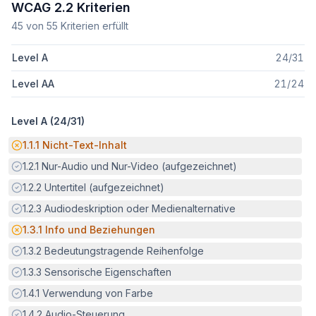
WCAG 2.2 Kriterien
45
von
55
Kriterien erfüllt
Level A
24
/
31
Level AA
21
/
24
Level A (
24
/
31
)
Potenzielle Barriere:
1.1.1
Nicht-Text-Inhalt
Erfüllt:
1.2.1
Nur-Audio und Nur-Video (aufgezeichnet)
Erfüllt:
1.2.2
Untertitel (aufgezeichnet)
Erfüllt:
1.2.3
Audiodeskription oder Medienalternative
Potenzielle Barriere:
1.3.1
Info und Beziehungen
Erfüllt:
1.3.2
Bedeutungstragende Reihenfolge
Erfüllt:
1.3.3
Sensorische Eigenschaften
Erfüllt:
1.4.1
Verwendung von Farbe
Erfüllt:
1.4.2
Audio-Steuerung