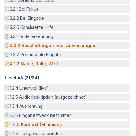
Erfüllt:
3.2.1
Bei Fokus
Erfüllt:
3.2.2
Bei Eingabe
Erfüllt:
3.2.6
Konsistente Hilfe
Erfüllt:
3.3.1
Fehlererkennung
Potenzielle Barriere:
3.3.2
Beschriftungen oder Anweisungen
Erfüllt:
3.3.7
Redundante Eingabe
Potenzielle Barriere:
4.1.2
Name, Rolle, Wert
Level AA (
21
/
24
)
Erfüllt:
1.2.4
Untertitel (live)
Erfüllt:
1.2.5
Audiodeskription (aufgezeichnet)
Erfüllt:
1.3.4
Ausrichtung
Erfüllt:
1.3.5
Eingabezweck bestimmen
Potenzielle Barriere:
1.4.3
Kontrast (Minimum)
Erfüllt:
1.4.4
Textgroesse aendern