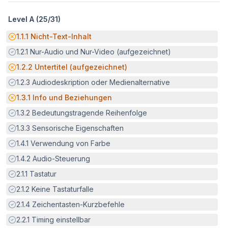
Level A (
25
/
31
)
Potenzielle Barriere:
1.1.1
Nicht-Text-Inhalt
Erfüllt:
1.2.1
Nur-Audio und Nur-Video (aufgezeichnet)
Potenzielle Barriere:
1.2.2
Untertitel (aufgezeichnet)
Erfüllt:
1.2.3
Audiodeskription oder Medienalternative
Potenzielle Barriere:
1.3.1
Info und Beziehungen
Erfüllt:
1.3.2
Bedeutungstragende Reihenfolge
Erfüllt:
1.3.3
Sensorische Eigenschaften
Erfüllt:
1.4.1
Verwendung von Farbe
Erfüllt:
1.4.2
Audio-Steuerung
Erfüllt:
2.1.1
Tastatur
Erfüllt:
2.1.2
Keine Tastaturfalle
Erfüllt:
2.1.4
Zeichentasten-Kurzbefehle
Erfüllt:
2.2.1
Timing einstellbar