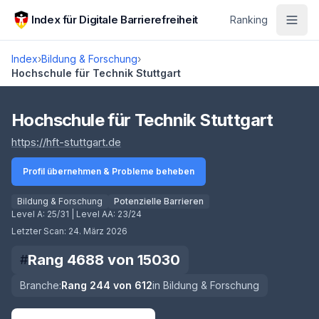
Zum Hauptinhalt springen
Index für Digitale Barrierefreiheit
Ranking
Index
›
Bildung & Forschung
›
Hochschule für Technik Stuttgart
Score lädt
Hochschule für Technik Stuttgart
(öffnet in neuem Tab)
https://hft-stuttgart.de
Profil übernehmen & Probleme beheben
Bildung & Forschung
Potenzielle Barrieren
Level A:
25/31
| Level AA:
23/24
Letzter Scan:
24. März 2026
Rang
4688
von
15030
#
Branche:
Rang
244
von
612
in
Bildung & Forschung