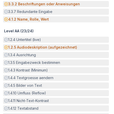
Potenzielle Barriere:
3.3.2
Beschriftungen oder Anweisungen
Erfüllt:
3.3.7
Redundante Eingabe
Potenzielle Barriere:
4.1.2
Name, Rolle, Wert
Level AA (
23
/
24
)
Erfüllt:
1.2.4
Untertitel (live)
Potenzielle Barriere:
1.2.5
Audiodeskription (aufgezeichnet)
Erfüllt:
1.3.4
Ausrichtung
Erfüllt:
1.3.5
Eingabezweck bestimmen
Erfüllt:
1.4.3
Kontrast (Minimum)
Erfüllt:
1.4.4
Textgroesse aendern
Erfüllt:
1.4.5
Bilder von Text
Erfüllt:
1.4.10
Umfluss (Reflow)
Erfüllt:
1.4.11
Nicht-Text-Kontrast
Erfüllt:
1.4.12
Textabstand