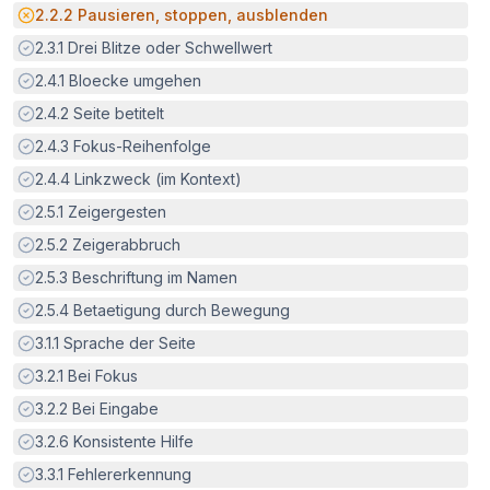
Potenzielle Barriere:
2.2.2
Pausieren, stoppen, ausblenden
Erfüllt:
2.3.1
Drei Blitze oder Schwellwert
Erfüllt:
2.4.1
Bloecke umgehen
Erfüllt:
2.4.2
Seite betitelt
Erfüllt:
2.4.3
Fokus-Reihenfolge
Erfüllt:
2.4.4
Linkzweck (im Kontext)
Erfüllt:
2.5.1
Zeigergesten
Erfüllt:
2.5.2
Zeigerabbruch
Erfüllt:
2.5.3
Beschriftung im Namen
Erfüllt:
2.5.4
Betaetigung durch Bewegung
Erfüllt:
3.1.1
Sprache der Seite
Erfüllt:
3.2.1
Bei Fokus
Erfüllt:
3.2.2
Bei Eingabe
Erfüllt:
3.2.6
Konsistente Hilfe
Erfüllt:
3.3.1
Fehlererkennung