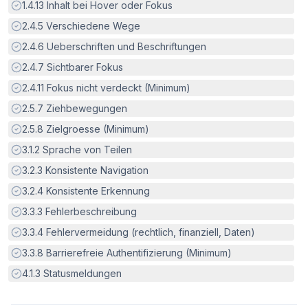
Erfüllt:
1.4.13
Inhalt bei Hover oder Fokus
Erfüllt:
2.4.5
Verschiedene Wege
Erfüllt:
2.4.6
Ueberschriften und Beschriftungen
Erfüllt:
2.4.7
Sichtbarer Fokus
Erfüllt:
2.4.11
Fokus nicht verdeckt (Minimum)
Erfüllt:
2.5.7
Ziehbewegungen
Erfüllt:
2.5.8
Zielgroesse (Minimum)
Erfüllt:
3.1.2
Sprache von Teilen
Erfüllt:
3.2.3
Konsistente Navigation
Erfüllt:
3.2.4
Konsistente Erkennung
Erfüllt:
3.3.3
Fehlerbeschreibung
Erfüllt:
3.3.4
Fehlervermeidung (rechtlich, finanziell, Daten)
Erfüllt:
3.3.8
Barrierefreie Authentifizierung (Minimum)
Erfüllt:
4.1.3
Statusmeldungen