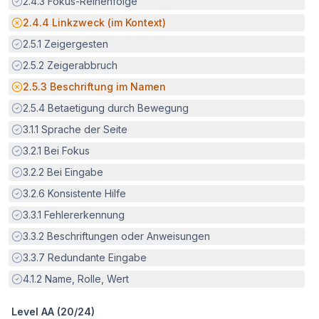
Erfüllt:
2.4.3
Fokus-Reihenfolge
Potenzielle Barriere:
2.4.4
Linkzweck (im Kontext)
Erfüllt:
2.5.1
Zeigergesten
Erfüllt:
2.5.2
Zeigerabbruch
Potenzielle Barriere:
2.5.3
Beschriftung im Namen
Erfüllt:
2.5.4
Betaetigung durch Bewegung
Erfüllt:
3.1.1
Sprache der Seite
Erfüllt:
3.2.1
Bei Fokus
Erfüllt:
3.2.2
Bei Eingabe
Erfüllt:
3.2.6
Konsistente Hilfe
Erfüllt:
3.3.1
Fehlererkennung
Erfüllt:
3.3.2
Beschriftungen oder Anweisungen
Erfüllt:
3.3.7
Redundante Eingabe
Erfüllt:
4.1.2
Name, Rolle, Wert
Level AA (
20
/
24
)