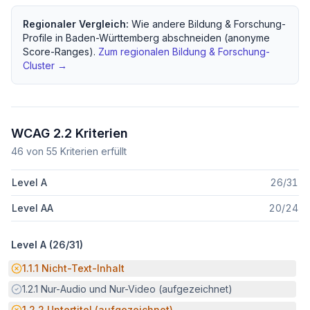
Regionaler Vergleich:
Wie andere
Bildung & Forschung
-
Profile in
Baden-Württemberg
abschneiden (anonyme
Score-Ranges).
Zum regionalen
Bildung & Forschung
-
Cluster →
WCAG 2.2 Kriterien
46
von
55
Kriterien erfüllt
Level A
26
/
31
Level AA
20
/
24
Level A (
26
/
31
)
Potenzielle Barriere:
1.1.1
Nicht-Text-Inhalt
Erfüllt:
1.2.1
Nur-Audio und Nur-Video (aufgezeichnet)
Potenzielle Barriere:
1.2.2
Untertitel (aufgezeichnet)