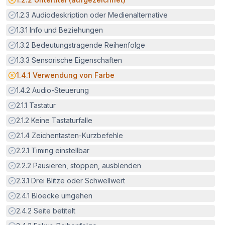
Erfüllt:
1.2.3
Audiodeskription oder Medienalternative
Erfüllt:
1.3.1
Info und Beziehungen
Erfüllt:
1.3.2
Bedeutungstragende Reihenfolge
Erfüllt:
1.3.3
Sensorische Eigenschaften
Potenzielle Barriere:
1.4.1
Verwendung von Farbe
Erfüllt:
1.4.2
Audio-Steuerung
Erfüllt:
2.1.1
Tastatur
Erfüllt:
2.1.2
Keine Tastaturfalle
Erfüllt:
2.1.4
Zeichentasten-Kurzbefehle
Erfüllt:
2.2.1
Timing einstellbar
Erfüllt:
2.2.2
Pausieren, stoppen, ausblenden
Erfüllt:
2.3.1
Drei Blitze oder Schwellwert
Erfüllt:
2.4.1
Bloecke umgehen
Erfüllt:
2.4.2
Seite betitelt