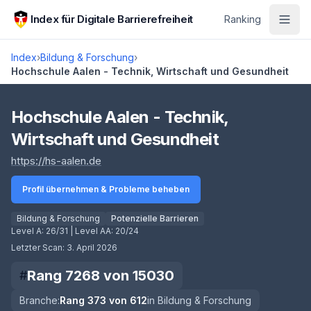
Zum Hauptinhalt springen
Index für Digitale Barrierefreiheit
Ranking
Index
›
Bildung & Forschung
›
Hochschule Aalen - Technik, Wirtschaft und Gesundheit
Score lädt
Hochschule Aalen - Technik,
Wirtschaft und Gesundheit
(öffnet in neuem Tab)
https://hs-aalen.de
Profil übernehmen & Probleme beheben
Bildung & Forschung
Potenzielle Barrieren
Level A:
26/31
| Level AA:
20/24
Letzter Scan:
3. April 2026
Rang
7268
von
15030
#
Branche:
Rang
373
von
612
in
Bildung & Forschung