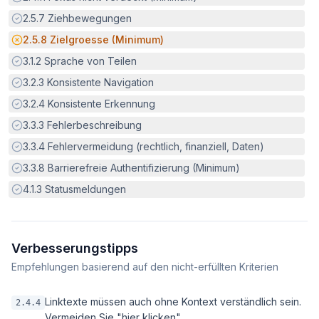
Erfüllt:
2.5.7
Ziehbewegungen
Potenzielle Barriere:
2.5.8
Zielgroesse (Minimum)
Erfüllt:
3.1.2
Sprache von Teilen
Erfüllt:
3.2.3
Konsistente Navigation
Erfüllt:
3.2.4
Konsistente Erkennung
Erfüllt:
3.3.3
Fehlerbeschreibung
Erfüllt:
3.3.4
Fehlervermeidung (rechtlich, finanziell, Daten)
Erfüllt:
3.3.8
Barrierefreie Authentifizierung (Minimum)
Erfüllt:
4.1.3
Statusmeldungen
Verbesserungstipps
Empfehlungen basierend auf den nicht-erfüllten Kriterien
Linktexte müssen auch ohne Kontext verständlich sein.
2.4.4
Vermeiden Sie "hier klicken".