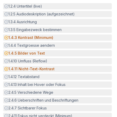
Erfüllt:
1.2.4
Untertitel (live)
Erfüllt:
1.2.5
Audiodeskription (aufgezeichnet)
Erfüllt:
1.3.4
Ausrichtung
Erfüllt:
1.3.5
Eingabezweck bestimmen
Potenzielle Barriere:
1.4.3
Kontrast (Minimum)
Erfüllt:
1.4.4
Textgroesse aendern
Potenzielle Barriere:
1.4.5
Bilder von Text
Erfüllt:
1.4.10
Umfluss (Reflow)
Potenzielle Barriere:
1.4.11
Nicht-Text-Kontrast
Erfüllt:
1.4.12
Textabstand
Erfüllt:
1.4.13
Inhalt bei Hover oder Fokus
Erfüllt:
2.4.5
Verschiedene Wege
Erfüllt:
2.4.6
Ueberschriften und Beschriftungen
Erfüllt:
2.4.7
Sichtbarer Fokus
Erfüllt:
2.4.11
Fokus nicht verdeckt (Minimum)