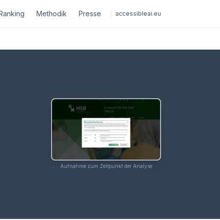
Ranking
Methodik
Presse
accessibleai.eu
Aufnahme zum Zeitpunkt der Analyse