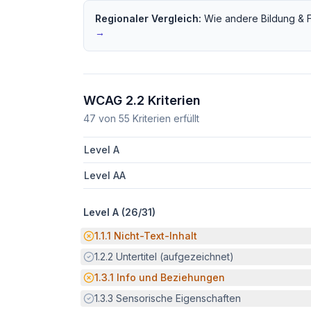
Regionaler Vergleich:
Wie andere
Bildung & 
→
WCAG 2.2 Kriterien
47
von
55
Kriterien erfüllt
Level A
Level AA
Level A (
26
/
31
)
Potenzielle Barriere:
1.1.1
Nicht-Text-Inhalt
Erfüllt:
1.2.2
Untertitel (aufgezeichnet)
Potenzielle Barriere:
1.3.1
Info und Beziehungen
Erfüllt:
1.3.3
Sensorische Eigenschaften