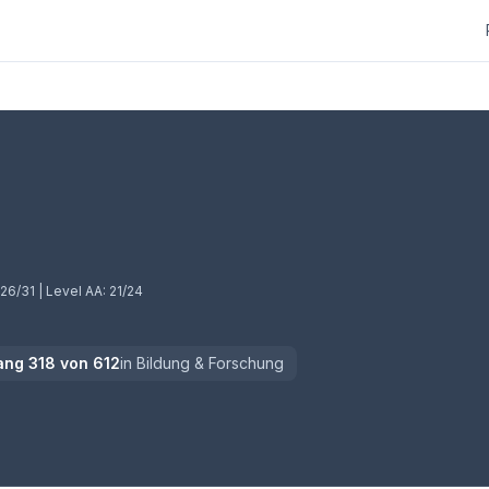
26/31
| Level AA:
21/24
ang
318
von
612
in
Bildung & Forschung