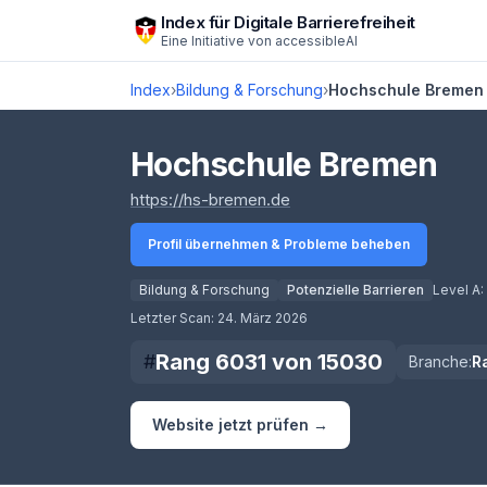
Zum Hauptinhalt springen
Index für Digitale Barrierefreiheit
Eine Initiative von
accessibleAI
Index
›
Bildung & Forschung
›
Hochschule Bremen
Hochschule Bremen
(öffnet in neuem Tab)
https://hs-bremen.de
Profil übernehmen & Probleme beheben
Bildung & Forschung
Potenzielle Barrieren
Level A:
Score lädt
Letzter Scan:
24. März 2026
Rang
6031
von
15030
#
Branche:
R
Website jetzt prüfen →