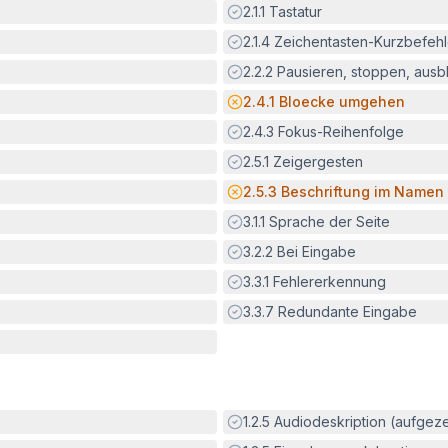
Erfüllt:
2.1.1
Tastatur
Erfüllt:
2.1.4
Zeichentasten-Kurzbefeh
Erfüllt:
2.2.2
Pausieren, stoppen, aus
Potenzielle Barriere:
2.4.1
Bloecke umgehen
Erfüllt:
2.4.3
Fokus-Reihenfolge
Erfüllt:
2.5.1
Zeigergesten
Potenzielle Barriere:
2.5.3
Beschriftung im Namen
Erfüllt:
3.1.1
Sprache der Seite
Erfüllt:
3.2.2
Bei Eingabe
Erfüllt:
3.3.1
Fehlererkennung
Erfüllt:
3.3.7
Redundante Eingabe
Erfüllt:
1.2.5
Audiodeskription (aufgez