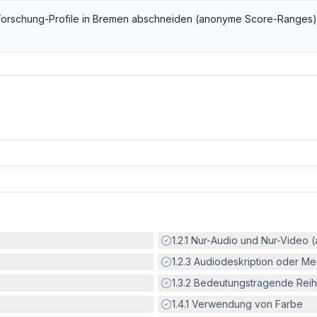
Forschung
-Profile in
Bremen
abschneiden (anonyme Score-Ranges)
Erfüllt:
1.2.1
Nur-Audio und Nur-Video 
Erfüllt:
1.2.3
Audiodeskription oder Med
Erfüllt:
1.3.2
Bedeutungstragende Reih
Erfüllt:
1.4.1
Verwendung von Farbe