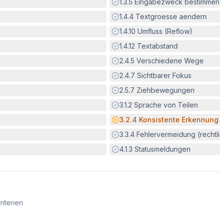
Erfüllt:
1.3.5
Eingabezweck bestimmen
Erfüllt:
1.4.4
Textgroesse aendern
Erfüllt:
1.4.10
Umfluss (Reflow)
Erfüllt:
1.4.12
Textabstand
Erfüllt:
2.4.5
Verschiedene Wege
Erfüllt:
2.4.7
Sichtbarer Fokus
Erfüllt:
2.5.7
Ziehbewegungen
Erfüllt:
3.1.2
Sprache von Teilen
Potenzielle Barriere:
3.2.4
Konsistente Erkennung
Erfüllt:
3.3.4
Fehlervermeidung (rechtlic
Erfüllt:
4.1.3
Statusmeldungen
riterien