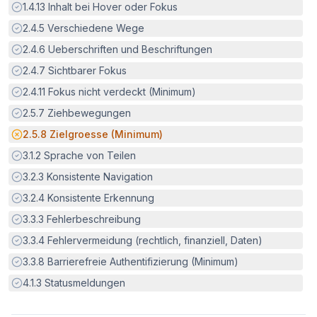
Erfüllt:
1.4.13
Inhalt bei Hover oder Fokus
Erfüllt:
2.4.5
Verschiedene Wege
Erfüllt:
2.4.6
Ueberschriften und Beschriftungen
Erfüllt:
2.4.7
Sichtbarer Fokus
Erfüllt:
2.4.11
Fokus nicht verdeckt (Minimum)
Erfüllt:
2.5.7
Ziehbewegungen
Potenzielle Barriere:
2.5.8
Zielgroesse (Minimum)
Erfüllt:
3.1.2
Sprache von Teilen
Erfüllt:
3.2.3
Konsistente Navigation
Erfüllt:
3.2.4
Konsistente Erkennung
Erfüllt:
3.3.3
Fehlerbeschreibung
Erfüllt:
3.3.4
Fehlervermeidung (rechtlich, finanziell, Daten)
Erfüllt:
3.3.8
Barrierefreie Authentifizierung (Minimum)
Erfüllt:
4.1.3
Statusmeldungen