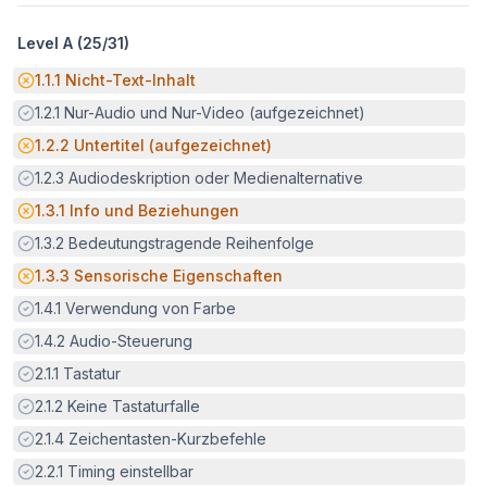
Level A (
25
/
31
)
Potenzielle Barriere:
1.1.1
Nicht-Text-Inhalt
Erfüllt:
1.2.1
Nur-Audio und Nur-Video (aufgezeichnet)
Potenzielle Barriere:
1.2.2
Untertitel (aufgezeichnet)
Erfüllt:
1.2.3
Audiodeskription oder Medienalternative
Potenzielle Barriere:
1.3.1
Info und Beziehungen
Erfüllt:
1.3.2
Bedeutungstragende Reihenfolge
Potenzielle Barriere:
1.3.3
Sensorische Eigenschaften
Erfüllt:
1.4.1
Verwendung von Farbe
Erfüllt:
1.4.2
Audio-Steuerung
Erfüllt:
2.1.1
Tastatur
Erfüllt:
2.1.2
Keine Tastaturfalle
Erfüllt:
2.1.4
Zeichentasten-Kurzbefehle
Erfüllt:
2.2.1
Timing einstellbar