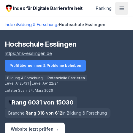
Zum Hauptinhalt springen
Index für Digitale Barrierefreiheit
Ranking
Index
›
Bildung & Forschung
›
Hochschule Esslingen
Score lädt
Hochschule Esslingen
(öffnet in neuem Tab)
https://hs-esslingen.de
Profil übernehmen & Probleme beheben
Bildung & Forschung
Potenzielle Barrieren
Level A:
25/31
| Level AA:
22/24
Letzter Scan:
24. März 2026
Rang
6031
von
15030
#
Branche:
Rang
318
von
612
in
Bildung & Forschung
Website jetzt prüfen →