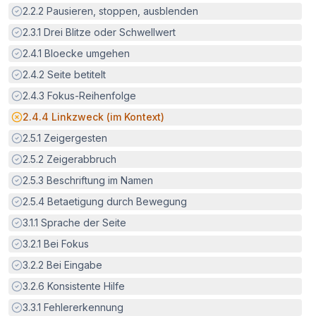
Erfüllt:
2.2.2
Pausieren, stoppen, ausblenden
Erfüllt:
2.3.1
Drei Blitze oder Schwellwert
Erfüllt:
2.4.1
Bloecke umgehen
Erfüllt:
2.4.2
Seite betitelt
Erfüllt:
2.4.3
Fokus-Reihenfolge
Potenzielle Barriere:
2.4.4
Linkzweck (im Kontext)
Erfüllt:
2.5.1
Zeigergesten
Erfüllt:
2.5.2
Zeigerabbruch
Erfüllt:
2.5.3
Beschriftung im Namen
Erfüllt:
2.5.4
Betaetigung durch Bewegung
Erfüllt:
3.1.1
Sprache der Seite
Erfüllt:
3.2.1
Bei Fokus
Erfüllt:
3.2.2
Bei Eingabe
Erfüllt:
3.2.6
Konsistente Hilfe
Erfüllt:
3.3.1
Fehlererkennung