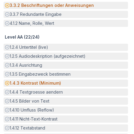
Potenzielle Barriere:
3.3.2
Beschriftungen oder Anweisungen
Erfüllt:
3.3.7
Redundante Eingabe
Erfüllt:
4.1.2
Name, Rolle, Wert
Level AA (
22
/
24
)
Erfüllt:
1.2.4
Untertitel (live)
Erfüllt:
1.2.5
Audiodeskription (aufgezeichnet)
Erfüllt:
1.3.4
Ausrichtung
Erfüllt:
1.3.5
Eingabezweck bestimmen
Potenzielle Barriere:
1.4.3
Kontrast (Minimum)
Erfüllt:
1.4.4
Textgroesse aendern
Erfüllt:
1.4.5
Bilder von Text
Erfüllt:
1.4.10
Umfluss (Reflow)
Erfüllt:
1.4.11
Nicht-Text-Kontrast
Erfüllt:
1.4.12
Textabstand