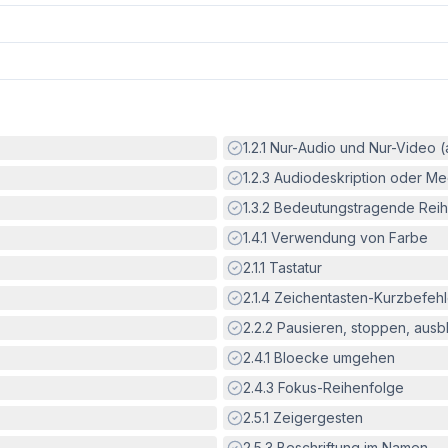
Erfüllt:
1.2.1
Nur-Audio und Nur-Video 
Erfüllt:
1.2.3
Audiodeskription oder Med
Erfüllt:
1.3.2
Bedeutungstragende Reih
Erfüllt:
1.4.1
Verwendung von Farbe
Erfüllt:
2.1.1
Tastatur
Erfüllt:
2.1.4
Zeichentasten-Kurzbefeh
Erfüllt:
2.2.2
Pausieren, stoppen, aus
Erfüllt:
2.4.1
Bloecke umgehen
Erfüllt:
2.4.3
Fokus-Reihenfolge
Erfüllt:
2.5.1
Zeigergesten
Erfüllt:
2.5.3
Beschriftung im Namen