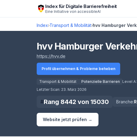
Zum Hauptinhalt springen
Index für Digitale Barrierefreiheit
Eine Initiative von
accessibleAI
Index
›
Transport & Mobilität
›
hvv Hamburger Verk
hvv Hamburger Verkeh
(öffnet in neuem Tab)
https://hvv.de
Profil übernehmen & Probleme beheben
Transport & Mobilität
Potenzielle Barrieren
Level A
Score lädt
Letzter Scan:
23. März 2026
Rang
8442
von
15030
#
Branche:
R
Website jetzt prüfen →