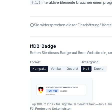
Interaktive Elemente brauchen einen pro
4.1.2
Sie widersprechen dieser Einschätzung? Kontak
IfDB-Badge
Betten Sie dieses Badge auf Ihrer Website ein, um 
Format
Hintergrund
Kompakt
Vertikal
Quadrat
Hell
Dunkel
INDEX FÜR DIGITALE BARRIEREFREIHEIT
TOP 100
08/2026
accessibleai.eu
Top 100 im Index für Digitale Barrierefreiheit
—
hvv Ham
Für Footer und Seitenleisten