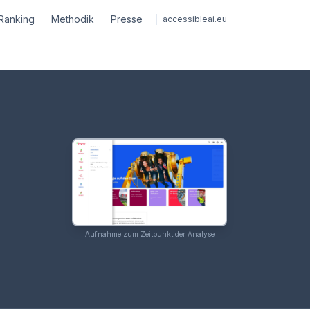
Ranking
Methodik
Presse
accessibleai.eu
Aufnahme zum Zeitpunkt der Analyse