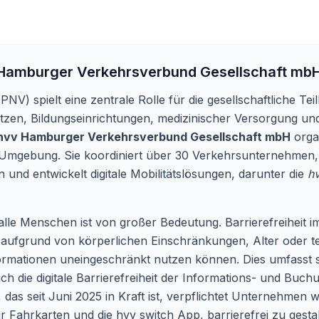
Hamburger Verkehrsverbund Gesellschaft mb
V) spielt eine zentrale Rolle für die gesellschaftliche Tei
zen, Bildungseinrichtungen, medizinischer Versorgung und Fr
hvv Hamburger Verkehrsverbund Gesellschaft mbH
organ
mgebung. Sie koordiniert über 30 Verkehrsunternehmen, bi
 und entwickelt digitale Mobilitätslösungen, darunter die
h
 alle Menschen ist von großer Bedeutung. Barrierefreiheit
s aufgrund von körperlichen Einschränkungen, Alter oder 
formationen uneingeschränkt nutzen können. Dies umfasst s
ch die digitale Barrierefreiheit der Informations- und Buc
, das seit Juni 2025 in Kraft ist, verpflichtet Unternehmen w
r Fahrkarten und die hvv switch App, barrierefrei zu gestal