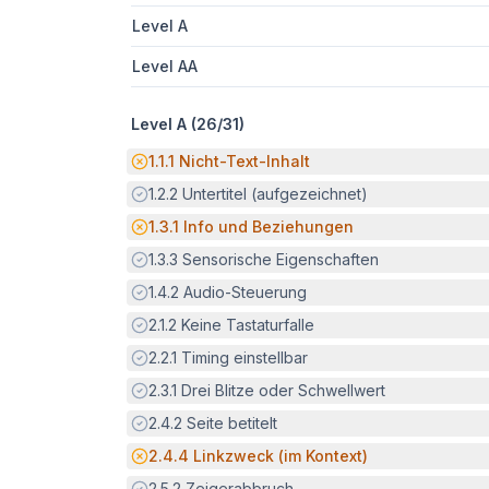
Level A
Level AA
Level A (
26
/
31
)
Potenzielle Barriere:
1.1.1
Nicht-Text-Inhalt
Erfüllt:
1.2.2
Untertitel (aufgezeichnet)
Potenzielle Barriere:
1.3.1
Info und Beziehungen
Erfüllt:
1.3.3
Sensorische Eigenschaften
Erfüllt:
1.4.2
Audio-Steuerung
Erfüllt:
2.1.2
Keine Tastaturfalle
Erfüllt:
2.2.1
Timing einstellbar
Erfüllt:
2.3.1
Drei Blitze oder Schwellwert
Erfüllt:
2.4.2
Seite betitelt
Potenzielle Barriere:
2.4.4
Linkzweck (im Kontext)
Erfüllt:
2.5.2
Zeigerabbruch