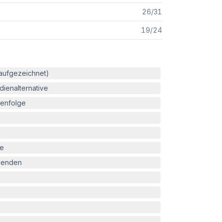
26
/
31
19
/
24
(aufgezeichnet)
ienalternative
enfolge
le
blenden