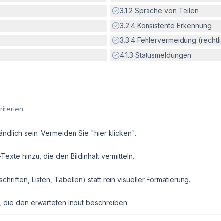
Erfüllt:
3.1.2
Sprache von Teilen
Erfüllt:
3.2.4
Konsistente Erkennung
Erfüllt:
3.3.4
Fehlervermeidung (rechtlic
Erfüllt:
4.1.3
Statusmeldungen
riterien
ndlich sein. Vermeiden Sie "hier klicken".
exte hinzu, die den Bildinhalt vermitteln.
ften, Listen, Tabellen) statt rein visueller Formatierung.
, die den erwarteten Input beschreiben.