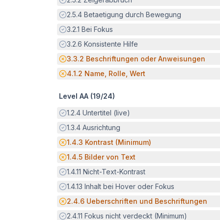
Erfüllt:
2.5.4
Betaetigung durch Bewegung
Erfüllt:
3.2.1
Bei Fokus
Erfüllt:
3.2.6
Konsistente Hilfe
Potenzielle Barriere:
3.3.2
Beschriftungen oder Anweisungen
Potenzielle Barriere:
4.1.2
Name, Rolle, Wert
Level AA (
19
/
24
)
Erfüllt:
1.2.4
Untertitel (live)
Erfüllt:
1.3.4
Ausrichtung
Potenzielle Barriere:
1.4.3
Kontrast (Minimum)
Potenzielle Barriere:
1.4.5
Bilder von Text
Erfüllt:
1.4.11
Nicht-Text-Kontrast
Erfüllt:
1.4.13
Inhalt bei Hover oder Fokus
Potenzielle Barriere:
2.4.6
Ueberschriften und Beschriftungen
Erfüllt:
2.4.11
Fokus nicht verdeckt (Minimum)