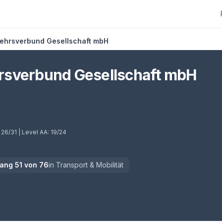
ehrsverbund Gesellschaft mbH
rsverbund Gesellschaft mbH
:
26/31
| Level AA:
19/24
ang
51
von
76
in
Transport & Mobilität