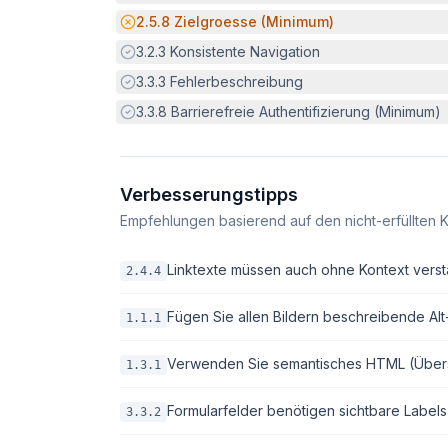
Potenzielle Barriere:
2.5.8
Zielgroesse (Minimum)
Erfüllt:
3.2.3
Konsistente Navigation
Erfüllt:
3.3.3
Fehlerbeschreibung
Erfüllt:
3.3.8
Barrierefreie Authentifizierung (Minimum)
Verbesserungstipps
Empfehlungen basierend auf den nicht-erfüllten K
Linktexte müssen auch ohne Kontext verstä
2.4.4
Fügen Sie allen Bildern beschreibende Alt-T
1.1.1
Verwenden Sie semantisches HTML (Überschri
1.3.1
Formularfelder benötigen sichtbare Labels
3.3.2