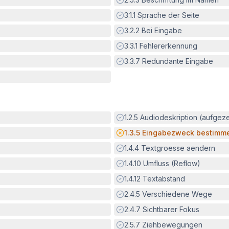
Erfüllt:
3.1.1
Sprache der Seite
Erfüllt:
3.2.2
Bei Eingabe
Erfüllt:
3.3.1
Fehlererkennung
Erfüllt:
3.3.7
Redundante Eingabe
Erfüllt:
1.2.5
Audiodeskription (aufgez
Potenzielle Barriere:
1.3.5
Eingabezweck bestimm
Erfüllt:
1.4.4
Textgroesse aendern
Erfüllt:
1.4.10
Umfluss (Reflow)
Erfüllt:
1.4.12
Textabstand
Erfüllt:
2.4.5
Verschiedene Wege
Erfüllt:
2.4.7
Sichtbarer Fokus
Erfüllt:
2.5.7
Ziehbewegungen