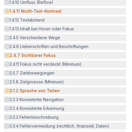
Erfüllt:
1.4.10
Umfluss (Reflow)
Potenzielle Barriere:
1.4.11
Nicht-Text-Kontrast
Erfüllt:
1.4.12
Textabstand
Erfüllt:
1.4.13
Inhalt bei Hover oder Fokus
Erfüllt:
2.4.5
Verschiedene Wege
Erfüllt:
2.4.6
Ueberschriften und Beschriftungen
Potenzielle Barriere:
2.4.7
Sichtbarer Fokus
Erfüllt:
2.4.11
Fokus nicht verdeckt (Minimum)
Erfüllt:
2.5.7
Ziehbewegungen
Erfüllt:
2.5.8
Zielgroesse (Minimum)
Potenzielle Barriere:
3.1.2
Sprache von Teilen
Erfüllt:
3.2.3
Konsistente Navigation
Erfüllt:
3.2.4
Konsistente Erkennung
Erfüllt:
3.3.3
Fehlerbeschreibung
Erfüllt:
3.3.4
Fehlervermeidung (rechtlich, finanziell, Daten)