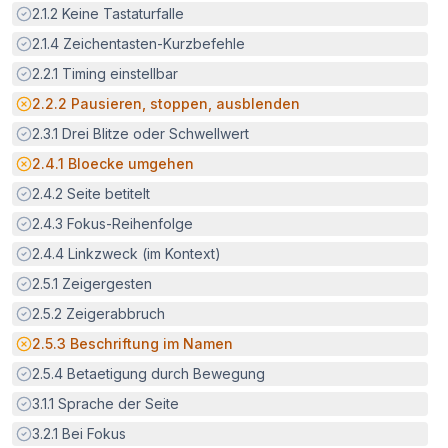
Erfüllt:
2.1.2
Keine Tastaturfalle
Erfüllt:
2.1.4
Zeichentasten-Kurzbefehle
Erfüllt:
2.2.1
Timing einstellbar
Potenzielle Barriere:
2.2.2
Pausieren, stoppen, ausblenden
Erfüllt:
2.3.1
Drei Blitze oder Schwellwert
Potenzielle Barriere:
2.4.1
Bloecke umgehen
Erfüllt:
2.4.2
Seite betitelt
Erfüllt:
2.4.3
Fokus-Reihenfolge
Erfüllt:
2.4.4
Linkzweck (im Kontext)
Erfüllt:
2.5.1
Zeigergesten
Erfüllt:
2.5.2
Zeigerabbruch
Potenzielle Barriere:
2.5.3
Beschriftung im Namen
Erfüllt:
2.5.4
Betaetigung durch Bewegung
Erfüllt:
3.1.1
Sprache der Seite
Erfüllt:
3.2.1
Bei Fokus