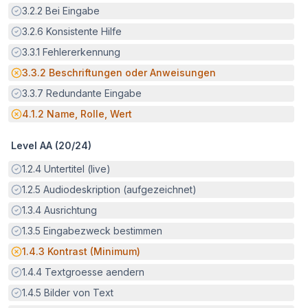
Erfüllt:
3.2.2
Bei Eingabe
Erfüllt:
3.2.6
Konsistente Hilfe
Erfüllt:
3.3.1
Fehlererkennung
Potenzielle Barriere:
3.3.2
Beschriftungen oder Anweisungen
Erfüllt:
3.3.7
Redundante Eingabe
Potenzielle Barriere:
4.1.2
Name, Rolle, Wert
Level AA (
20
/
24
)
Erfüllt:
1.2.4
Untertitel (live)
Erfüllt:
1.2.5
Audiodeskription (aufgezeichnet)
Erfüllt:
1.3.4
Ausrichtung
Erfüllt:
1.3.5
Eingabezweck bestimmen
Potenzielle Barriere:
1.4.3
Kontrast (Minimum)
Erfüllt:
1.4.4
Textgroesse aendern
Erfüllt:
1.4.5
Bilder von Text