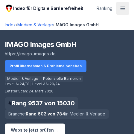
Zum Hauptinhalt springen
Index für Digitale Barrierefreiheit
Ranking
Index
›
Medien & Verlage
›
IMAGO Images GmbH
Score lädt
IMAGO Images GmbH
(öffnet in neuem Tab)
https://imago-images.de
Profil übernehmen & Probleme beheben
Medien & Verlage
Potenzielle Barrieren
Level A:
24/31
| Level AA:
20/24
Letzter Scan:
24. März 2026
Rang
9537
von
15030
#
Branche:
Rang
602
von
784
in
Medien & Verlage
Website jetzt prüfen →