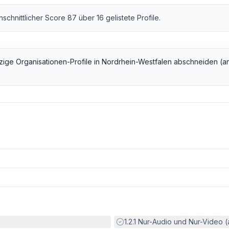
chschnittlicher Score
87
über
16
gelistete Profile.
zige Organisationen
-Profile in
Nordrhein-Westfalen
abschneiden (a
Erfüllt:
1.2.1
Nur-Audio und Nur-Video 