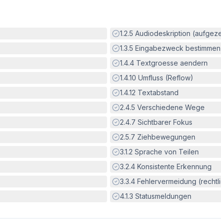
Erfüllt:
1.2.5
Audiodeskription (aufgez
Erfüllt:
1.3.5
Eingabezweck bestimmen
Erfüllt:
1.4.4
Textgroesse aendern
Erfüllt:
1.4.10
Umfluss (Reflow)
Erfüllt:
1.4.12
Textabstand
Erfüllt:
2.4.5
Verschiedene Wege
Erfüllt:
2.4.7
Sichtbarer Fokus
Erfüllt:
2.5.7
Ziehbewegungen
Erfüllt:
3.1.2
Sprache von Teilen
Erfüllt:
3.2.4
Konsistente Erkennung
Erfüllt:
3.3.4
Fehlervermeidung (rechtlic
Erfüllt:
4.1.3
Statusmeldungen