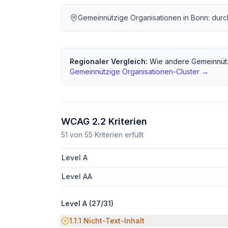
Gemeinnützige Organisationen
in
Bonn
: dur
Regionaler Vergleich:
Wie andere
Gemeinnüt
Gemeinnützige Organisationen
-Cluster →
WCAG 2.2 Kriterien
51
von
55
Kriterien erfüllt
Level A
Level AA
Level A (
27
/
31
)
Potenzielle Barriere:
1.1.1
Nicht-Text-Inhalt