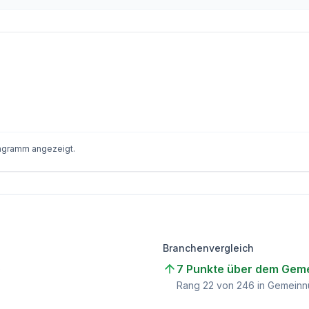
iagramm angezeigt.
Branchenvergleich
7 Punkte über dem Geme
)
Rang
22
von
246
in Gemeinnü