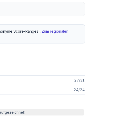
nonyme Score-Ranges).
Zum regionalen
27
/
31
24
/
24
(aufgezeichnet)