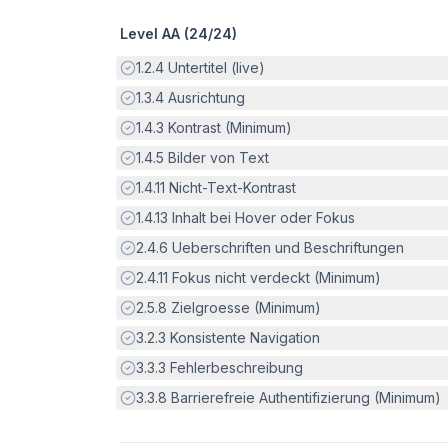
Level AA (
24
/
24
)
Erfüllt:
1.2.4
Untertitel (live)
Erfüllt:
1.3.4
Ausrichtung
Erfüllt:
1.4.3
Kontrast (Minimum)
Erfüllt:
1.4.5
Bilder von Text
Erfüllt:
1.4.11
Nicht-Text-Kontrast
Erfüllt:
1.4.13
Inhalt bei Hover oder Fokus
Erfüllt:
2.4.6
Ueberschriften und Beschriftungen
Erfüllt:
2.4.11
Fokus nicht verdeckt (Minimum)
Erfüllt:
2.5.8
Zielgroesse (Minimum)
Erfüllt:
3.2.3
Konsistente Navigation
Erfüllt:
3.3.3
Fehlerbeschreibung
Erfüllt:
3.3.8
Barrierefreie Authentifizierung (Minimum)