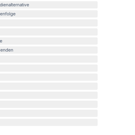
ienalternative
enfolge
le
blenden