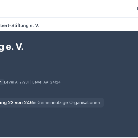
bert-Stiftung e. V.
 e. V.
n
Level A:
27/31
| Level AA:
24/24
ang
22
von
246
in
Gemeinnützige Organisationen