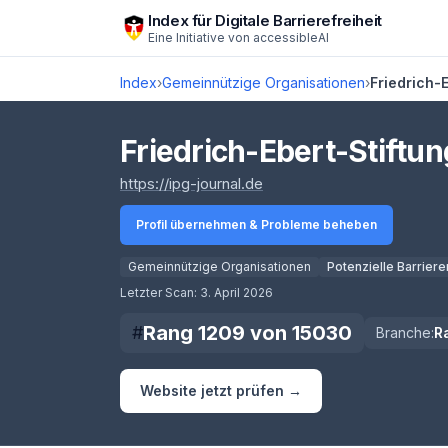
Zum Hauptinhalt springen
Index für Digitale Barrierefreiheit
Eine Initiative von
accessibleAI
Index
›
Gemeinnützige Organisationen
›
Friedrich-E
Friedrich-Ebert-Stiftung
(öffnet in neuem Tab)
https://ipg-journal.de
Profil übernehmen & Probleme beheben
Gemeinnützige Organisationen
Potenzielle Barriere
Score lädt
Letzter Scan:
3. April 2026
Rang
1209
von
15030
#
Branche:
R
Website jetzt prüfen →