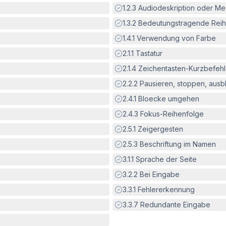
Erfüllt:
1.2.3
Audiodeskription oder Med
Erfüllt:
1.3.2
Bedeutungstragende Reih
Erfüllt:
1.4.1
Verwendung von Farbe
Erfüllt:
2.1.1
Tastatur
Erfüllt:
2.1.4
Zeichentasten-Kurzbefeh
Erfüllt:
2.2.2
Pausieren, stoppen, aus
Erfüllt:
2.4.1
Bloecke umgehen
Erfüllt:
2.4.3
Fokus-Reihenfolge
Erfüllt:
2.5.1
Zeigergesten
Erfüllt:
2.5.3
Beschriftung im Namen
Erfüllt:
3.1.1
Sprache der Seite
Erfüllt:
3.2.2
Bei Eingabe
Erfüllt:
3.3.1
Fehlererkennung
Erfüllt:
3.3.7
Redundante Eingabe