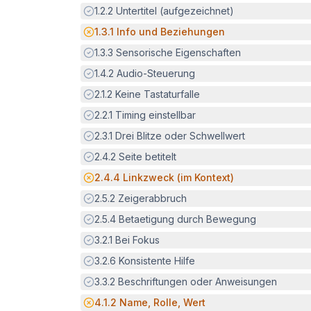
Erfüllt:
1.2.2
Untertitel (aufgezeichnet)
Potenzielle Barriere:
1.3.1
Info und Beziehungen
Erfüllt:
1.3.3
Sensorische Eigenschaften
Erfüllt:
1.4.2
Audio-Steuerung
Erfüllt:
2.1.2
Keine Tastaturfalle
Erfüllt:
2.2.1
Timing einstellbar
Erfüllt:
2.3.1
Drei Blitze oder Schwellwert
Erfüllt:
2.4.2
Seite betitelt
Potenzielle Barriere:
2.4.4
Linkzweck (im Kontext)
Erfüllt:
2.5.2
Zeigerabbruch
Erfüllt:
2.5.4
Betaetigung durch Bewegung
Erfüllt:
3.2.1
Bei Fokus
Erfüllt:
3.2.6
Konsistente Hilfe
Erfüllt:
3.3.2
Beschriftungen oder Anweisungen
Potenzielle Barriere:
4.1.2
Name, Rolle, Wert