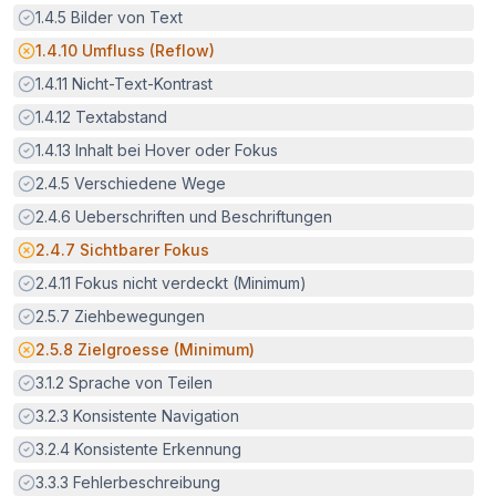
Erfüllt:
1.4.5
Bilder von Text
Potenzielle Barriere:
1.4.10
Umfluss (Reflow)
Erfüllt:
1.4.11
Nicht-Text-Kontrast
Erfüllt:
1.4.12
Textabstand
Erfüllt:
1.4.13
Inhalt bei Hover oder Fokus
Erfüllt:
2.4.5
Verschiedene Wege
Erfüllt:
2.4.6
Ueberschriften und Beschriftungen
Potenzielle Barriere:
2.4.7
Sichtbarer Fokus
Erfüllt:
2.4.11
Fokus nicht verdeckt (Minimum)
Erfüllt:
2.5.7
Ziehbewegungen
Potenzielle Barriere:
2.5.8
Zielgroesse (Minimum)
Erfüllt:
3.1.2
Sprache von Teilen
Erfüllt:
3.2.3
Konsistente Navigation
Erfüllt:
3.2.4
Konsistente Erkennung
Erfüllt:
3.3.3
Fehlerbeschreibung