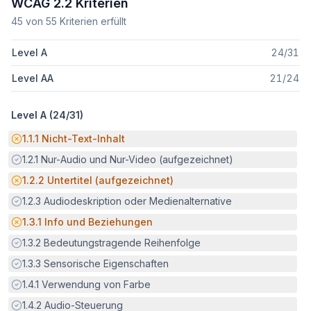
WCAG 2.2 Kriterien
45
von
55
Kriterien erfüllt
Level A
24
/
31
Level AA
21
/
24
Level A (
24
/
31
)
Potenzielle Barriere:
1.1.1
Nicht-Text-Inhalt
Erfüllt:
1.2.1
Nur-Audio und Nur-Video (aufgezeichnet)
Potenzielle Barriere:
1.2.2
Untertitel (aufgezeichnet)
Erfüllt:
1.2.3
Audiodeskription oder Medienalternative
Potenzielle Barriere:
1.3.1
Info und Beziehungen
Erfüllt:
1.3.2
Bedeutungstragende Reihenfolge
Erfüllt:
1.3.3
Sensorische Eigenschaften
Erfüllt:
1.4.1
Verwendung von Farbe
Erfüllt:
1.4.2
Audio-Steuerung