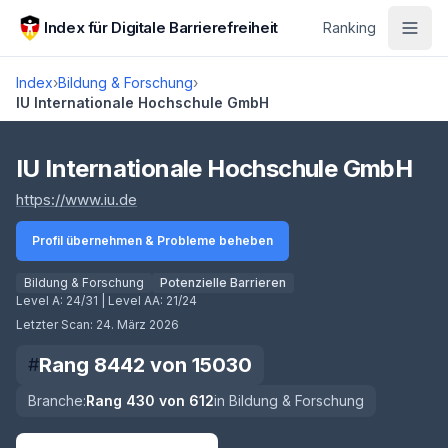
Zum Hauptinhalt springen
Index für Digitale Barrierefreiheit
Ranking
Index
›
Bildung & Forschung
›
IU Internationale Hochschule GmbH
Score lädt
IU Internationale Hochschule GmbH
(öffnet in neuem Tab)
https://www.iu.de
Profil übernehmen & Probleme beheben
Bildung & Forschung
Potenzielle Barrieren
Level A:
24/31
| Level AA:
21/24
Letzter Scan:
24. März 2026
Rang
8442
von
15030
#
Branche:
Rang
430
von
612
in
Bildung & Forschung