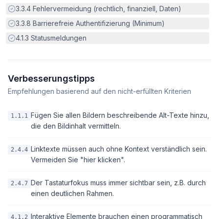
Erfüllt:
3.3.4
Fehlervermeidung (rechtlich, finanziell, Daten)
Erfüllt:
3.3.8
Barrierefreie Authentifizierung (Minimum)
Erfüllt:
4.1.3
Statusmeldungen
Verbesserungstipps
Empfehlungen basierend auf den nicht-erfüllten Kriterien
Fügen Sie allen Bildern beschreibende Alt-Texte hinzu,
1.1.1
die den Bildinhalt vermitteln.
Linktexte müssen auch ohne Kontext verständlich sein.
2.4.4
Vermeiden Sie "hier klicken".
Der Tastaturfokus muss immer sichtbar sein, z.B. durch
2.4.7
einen deutlichen Rahmen.
Interaktive Elemente brauchen einen programmatisch
4.1.2