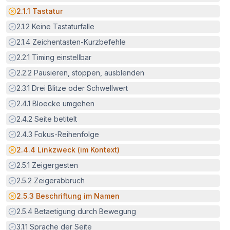
Potenzielle Barriere:
2.1.1
Tastatur
Erfüllt:
2.1.2
Keine Tastaturfalle
Erfüllt:
2.1.4
Zeichentasten-Kurzbefehle
Erfüllt:
2.2.1
Timing einstellbar
Erfüllt:
2.2.2
Pausieren, stoppen, ausblenden
Erfüllt:
2.3.1
Drei Blitze oder Schwellwert
Erfüllt:
2.4.1
Bloecke umgehen
Erfüllt:
2.4.2
Seite betitelt
Erfüllt:
2.4.3
Fokus-Reihenfolge
Potenzielle Barriere:
2.4.4
Linkzweck (im Kontext)
Erfüllt:
2.5.1
Zeigergesten
Erfüllt:
2.5.2
Zeigerabbruch
Potenzielle Barriere:
2.5.3
Beschriftung im Namen
Erfüllt:
2.5.4
Betaetigung durch Bewegung
Erfüllt:
3.1.1
Sprache der Seite