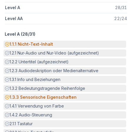
Level A
28
/
31
Level AA
22
/
24
Level A (
28
/
31
)
Potenzielle Barriere:
1.1.1
Nicht-Text-Inhalt
Erfüllt:
1.2.1
Nur-Audio und Nur-Video (aufgezeichnet)
Erfüllt:
1.2.2
Untertitel (aufgezeichnet)
Erfüllt:
1.2.3
Audiodeskription oder Medienalternative
Erfüllt:
1.3.1
Info und Beziehungen
Erfüllt:
1.3.2
Bedeutungstragende Reihenfolge
Potenzielle Barriere:
1.3.3
Sensorische Eigenschaften
Erfüllt:
1.4.1
Verwendung von Farbe
Erfüllt:
1.4.2
Audio-Steuerung
Erfüllt:
2.1.1
Tastatur