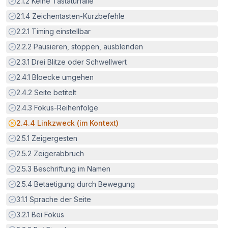
Erfüllt:
2.1.2
Keine Tastaturfalle
Erfüllt:
2.1.4
Zeichentasten-Kurzbefehle
Erfüllt:
2.2.1
Timing einstellbar
Erfüllt:
2.2.2
Pausieren, stoppen, ausblenden
Erfüllt:
2.3.1
Drei Blitze oder Schwellwert
Erfüllt:
2.4.1
Bloecke umgehen
Erfüllt:
2.4.2
Seite betitelt
Erfüllt:
2.4.3
Fokus-Reihenfolge
Potenzielle Barriere:
2.4.4
Linkzweck (im Kontext)
Erfüllt:
2.5.1
Zeigergesten
Erfüllt:
2.5.2
Zeigerabbruch
Erfüllt:
2.5.3
Beschriftung im Namen
Erfüllt:
2.5.4
Betaetigung durch Bewegung
Erfüllt:
3.1.1
Sprache der Seite
Erfüllt:
3.2.1
Bei Fokus