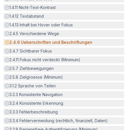
Erfüllt:
1.4.11
Nicht-Text-Kontrast
Erfüllt:
1.4.12
Textabstand
Erfüllt:
1.4.13
Inhalt bei Hover oder Fokus
Erfüllt:
2.4.5
Verschiedene Wege
Potenzielle Barriere:
2.4.6
Ueberschriften und Beschriftungen
Erfüllt:
2.4.7
Sichtbarer Fokus
Erfüllt:
2.4.11
Fokus nicht verdeckt (Minimum)
Erfüllt:
2.5.7
Ziehbewegungen
Erfüllt:
2.5.8
Zielgroesse (Minimum)
Erfüllt:
3.1.2
Sprache von Teilen
Erfüllt:
3.2.3
Konsistente Navigation
Erfüllt:
3.2.4
Konsistente Erkennung
Erfüllt:
3.3.3
Fehlerbeschreibung
Erfüllt:
3.3.4
Fehlervermeidung (rechtlich, finanziell, Daten)
Erfüllt:
3.3.8
Barrierefreie Authentifizierung (Minimum)