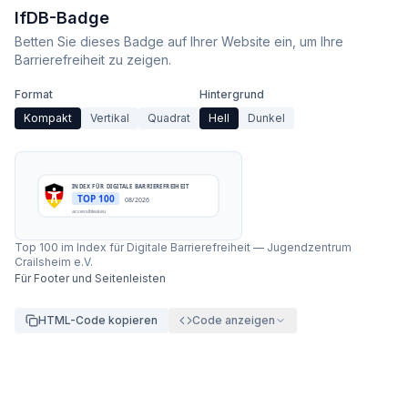
IfDB-Badge
Betten Sie dieses Badge auf Ihrer Website ein, um Ihre
Barrierefreiheit zu zeigen.
Format
Hintergrund
Kompakt
Vertikal
Quadrat
Hell
Dunkel
INDEX FÜR DIGITALE BARRIEREFREIHEIT
TOP 100
08/2026
accessibleai.eu
Top 100 im Index für Digitale Barrierefreiheit
—
Jugendzentrum
Crailsheim e.V.
Für Footer und Seitenleisten
HTML-Code kopieren
Code anzeigen