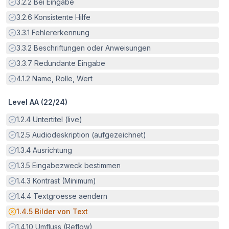
Erfüllt:
3.2.2
Bei Eingabe
Erfüllt:
3.2.6
Konsistente Hilfe
Erfüllt:
3.3.1
Fehlererkennung
Erfüllt:
3.3.2
Beschriftungen oder Anweisungen
Erfüllt:
3.3.7
Redundante Eingabe
Erfüllt:
4.1.2
Name, Rolle, Wert
Level AA (
22
/
24
)
Erfüllt:
1.2.4
Untertitel (live)
Erfüllt:
1.2.5
Audiodeskription (aufgezeichnet)
Erfüllt:
1.3.4
Ausrichtung
Erfüllt:
1.3.5
Eingabezweck bestimmen
Erfüllt:
1.4.3
Kontrast (Minimum)
Erfüllt:
1.4.4
Textgroesse aendern
Potenzielle Barriere:
1.4.5
Bilder von Text
Erfüllt:
1.4.10
Umfluss (Reflow)