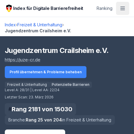
Zum Hauptinhalt springen
Index für Digitale Barrierefreiheit
Ranking
Index
›
Freizeit & Unterhaltung
›
Jugendzentrum Crailsheim e.V.
Score lädt
Jugendzentrum Crailsheim e.V.
(öffnet in neuem Tab)
https://juze-cr.de
Profil übernehmen & Probleme beheben
Freizeit & Unterhaltung
Potenzielle Barrieren
Level A:
28/31
| Level AA:
22/24
Letzter Scan:
23. März 2026
Rang
2181
von
15030
#
Branche:
Rang
25
von
204
in
Freizeit & Unterhaltung