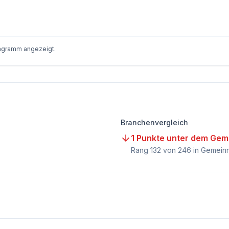
iagramm angezeigt.
Branchenvergleich
1 Punkte unter dem Gem
Rang
132
von
246
in Gemeinn