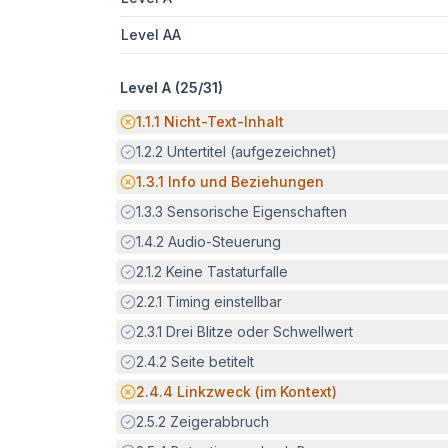
Level AA
Level A (
25
/
31
)
Potenzielle Barriere:
1.1.1
Nicht-Text-Inhalt
Erfüllt:
1.2.2
Untertitel (aufgezeichnet)
Potenzielle Barriere:
1.3.1
Info und Beziehungen
Erfüllt:
1.3.3
Sensorische Eigenschaften
Erfüllt:
1.4.2
Audio-Steuerung
Erfüllt:
2.1.2
Keine Tastaturfalle
Erfüllt:
2.2.1
Timing einstellbar
Erfüllt:
2.3.1
Drei Blitze oder Schwellwert
Erfüllt:
2.4.2
Seite betitelt
Potenzielle Barriere:
2.4.4
Linkzweck (im Kontext)
Erfüllt:
2.5.2
Zeigerabbruch