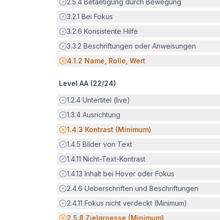
Erfüllt:
2.5.4
Betaetigung durch Bewegung
Erfüllt:
3.2.1
Bei Fokus
Erfüllt:
3.2.6
Konsistente Hilfe
Erfüllt:
3.3.2
Beschriftungen oder Anweisungen
Potenzielle Barriere:
4.1.2
Name, Rolle, Wert
Level AA (
22
/
24
)
Erfüllt:
1.2.4
Untertitel (live)
Erfüllt:
1.3.4
Ausrichtung
Potenzielle Barriere:
1.4.3
Kontrast (Minimum)
Erfüllt:
1.4.5
Bilder von Text
Erfüllt:
1.4.11
Nicht-Text-Kontrast
Erfüllt:
1.4.13
Inhalt bei Hover oder Fokus
Erfüllt:
2.4.6
Ueberschriften und Beschriftungen
Erfüllt:
2.4.11
Fokus nicht verdeckt (Minimum)
Potenzielle Barriere:
2.5.8
Zielgroesse (Minimum)