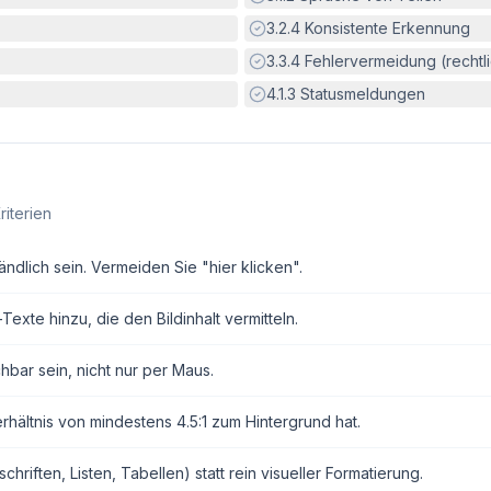
Erfüllt:
3.2.4
Konsistente Erkennung
Erfüllt:
3.3.4
Fehlervermeidung (rechtlic
Erfüllt:
4.1.3
Statusmeldungen
riterien
ndlich sein. Vermeiden Sie "hier klicken".
exte hinzu, die den Bildinhalt vermitteln.
hbar sein, nicht nur per Maus.
erhältnis von mindestens 4.5:1 zum Hintergrund hat.
ften, Listen, Tabellen) statt rein visueller Formatierung.