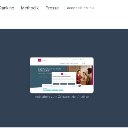
Ranking
Methodik
Presse
accessibleai.eu
Aufnahme zum Zeitpunkt der Analyse