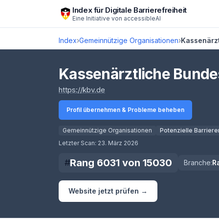
Zum Hauptinhalt springen
Index für Digitale Barrierefreiheit
Eine Initiative von
accessibleAI
Index
›
Gemeinnützige Organisationen
›
Kassenärz
Kassenärztliche Bunde
(öffnet in neuem Tab)
https://kbv.de
Profil übernehmen & Probleme beheben
Gemeinnützige Organisationen
Potenzielle Barriere
Score lädt
Letzter Scan:
23. März 2026
Rang
6031
von
15030
#
Branche:
R
Website jetzt prüfen →