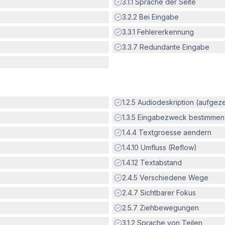
Erfüllt:
3.1.1
Sprache der Seite
Erfüllt:
3.2.2
Bei Eingabe
Erfüllt:
3.3.1
Fehlererkennung
Erfüllt:
3.3.7
Redundante Eingabe
Erfüllt:
1.2.5
Audiodeskription (aufgez
Erfüllt:
1.3.5
Eingabezweck bestimmen
Erfüllt:
1.4.4
Textgroesse aendern
Erfüllt:
1.4.10
Umfluss (Reflow)
Erfüllt:
1.4.12
Textabstand
Erfüllt:
2.4.5
Verschiedene Wege
Erfüllt:
2.4.7
Sichtbarer Fokus
Erfüllt:
2.5.7
Ziehbewegungen
Erfüllt:
3.1.2
Sprache von Teilen