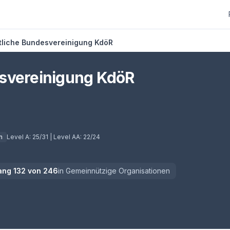
tliche Bundesvereinigung KdöR
svereinigung KdöR
n
Level A:
25/31
| Level AA:
22/24
ang
132
von
246
in
Gemeinnützige Organisationen