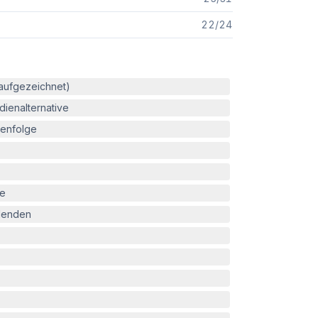
22
/
24
(aufgezeichnet)
ienalternative
enfolge
le
blenden