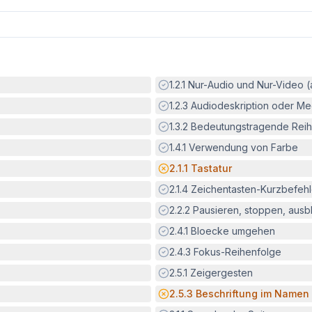
Erfüllt:
1.2.1
Nur-Audio und Nur-Video 
Erfüllt:
1.2.3
Audiodeskription oder Med
Erfüllt:
1.3.2
Bedeutungstragende Reih
Erfüllt:
1.4.1
Verwendung von Farbe
Potenzielle Barriere:
2.1.1
Tastatur
Erfüllt:
2.1.4
Zeichentasten-Kurzbefeh
Erfüllt:
2.2.2
Pausieren, stoppen, aus
Erfüllt:
2.4.1
Bloecke umgehen
Erfüllt:
2.4.3
Fokus-Reihenfolge
Erfüllt:
2.5.1
Zeigergesten
Potenzielle Barriere:
2.5.3
Beschriftung im Namen