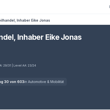
ilhandel, Inhaber Eike Jonas
del, Inhaber Eike Jonas
 A:
29/31
| Level AA:
23/24
ng
30
von
603
in
Automotive & Mobilität