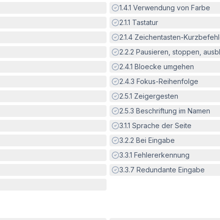
Erfüllt:
1.4.1
Verwendung von Farbe
Erfüllt:
2.1.1
Tastatur
Erfüllt:
2.1.4
Zeichentasten-Kurzbefeh
Erfüllt:
2.2.2
Pausieren, stoppen, aus
Erfüllt:
2.4.1
Bloecke umgehen
Erfüllt:
2.4.3
Fokus-Reihenfolge
Erfüllt:
2.5.1
Zeigergesten
Erfüllt:
2.5.3
Beschriftung im Namen
Erfüllt:
3.1.1
Sprache der Seite
Erfüllt:
3.2.2
Bei Eingabe
Erfüllt:
3.3.1
Fehlererkennung
Erfüllt:
3.3.7
Redundante Eingabe