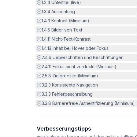
Erfüllt:
1.2.4
Untertitel (live)
Erfüllt:
1.3.4
Ausrichtung
Erfüllt:
1.4.3
Kontrast (Minimum)
Erfüllt:
1.4.5
Bilder von Text
Erfüllt:
1.4.11
Nicht-Text-Kontrast
Erfüllt:
1.4.13
Inhalt bei Hover oder Fokus
Erfüllt:
2.4.6
Ueberschriften und Beschriftungen
Erfüllt:
2.4.11
Fokus nicht verdeckt (Minimum)
Erfüllt:
2.5.8
Zielgroesse (Minimum)
Erfüllt:
3.2.3
Konsistente Navigation
Erfüllt:
3.3.3
Fehlerbeschreibung
Erfüllt:
3.3.8
Barrierefreie Authentifizierung (Minimum)
Verbesserungstipps
Empfehlungen basierend auf den nicht-erfüllten K