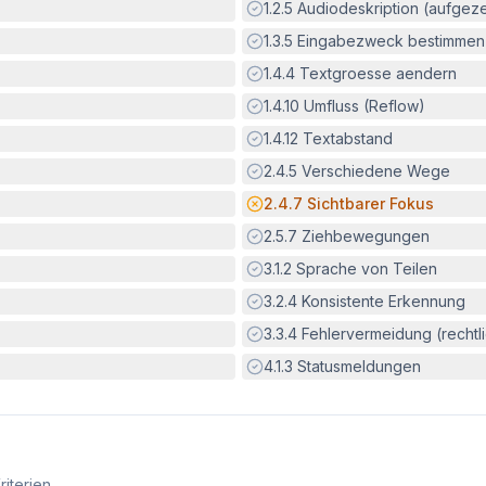
Erfüllt:
1.2.5
Audiodeskription (aufgez
Erfüllt:
1.3.5
Eingabezweck bestimmen
Erfüllt:
1.4.4
Textgroesse aendern
Erfüllt:
1.4.10
Umfluss (Reflow)
Erfüllt:
1.4.12
Textabstand
Erfüllt:
2.4.5
Verschiedene Wege
Potenzielle Barriere:
2.4.7
Sichtbarer Fokus
Erfüllt:
2.5.7
Ziehbewegungen
Erfüllt:
3.1.2
Sprache von Teilen
Erfüllt:
3.2.4
Konsistente Erkennung
Erfüllt:
3.3.4
Fehlervermeidung (rechtlic
Erfüllt:
4.1.3
Statusmeldungen
riterien