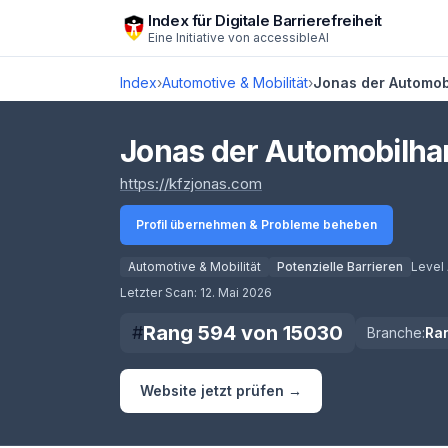
Zum Hauptinhalt springen
Index für Digitale Barrierefreiheit
Eine Initiative von
accessibleAI
Index
›
Automotive & Mobilität
›
Jonas der Automob
Jonas der Automobilhan
(öffnet in neuem Tab)
https://kfzjonas.com
Profil übernehmen & Probleme beheben
Automotive & Mobilität
Potenzielle Barrieren
Level
Score lädt
Letzter Scan:
12. Mai 2026
Rang
594
von
15030
#
Branche:
Ra
Website jetzt prüfen →