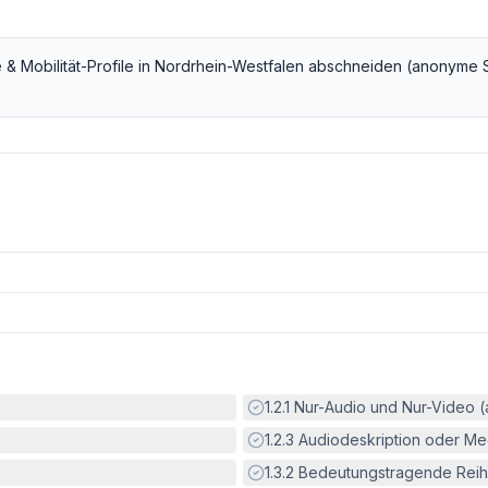
 & Mobilität
-Profile in
Nordrhein-Westfalen
abschneiden (anonyme 
Erfüllt:
1.2.1
Nur-Audio und Nur-Video 
Erfüllt:
1.2.3
Audiodeskription oder Med
Erfüllt:
1.3.2
Bedeutungstragende Reih