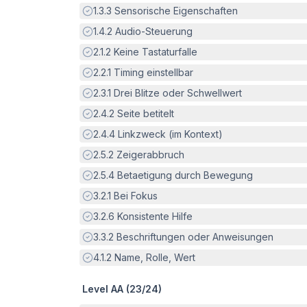
Erfüllt:
1.3.3
Sensorische Eigenschaften
Erfüllt:
1.4.2
Audio-Steuerung
Erfüllt:
2.1.2
Keine Tastaturfalle
Erfüllt:
2.2.1
Timing einstellbar
Erfüllt:
2.3.1
Drei Blitze oder Schwellwert
Erfüllt:
2.4.2
Seite betitelt
Erfüllt:
2.4.4
Linkzweck (im Kontext)
Erfüllt:
2.5.2
Zeigerabbruch
Erfüllt:
2.5.4
Betaetigung durch Bewegung
Erfüllt:
3.2.1
Bei Fokus
Erfüllt:
3.2.6
Konsistente Hilfe
Erfüllt:
3.3.2
Beschriftungen oder Anweisungen
Erfüllt:
4.1.2
Name, Rolle, Wert
Level AA (
23
/
24
)