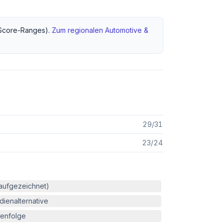
Score-Ranges).
Zum regionalen
Automotive &
29
/
31
23
/
24
(aufgezeichnet)
ienalternative
enfolge