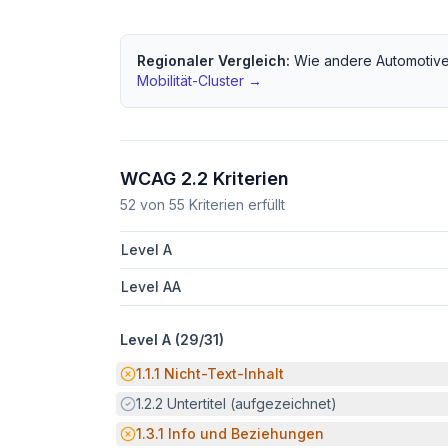
Regionaler Vergleich:
Wie andere
Automotive
Mobilität
-Cluster →
WCAG 2.2 Kriterien
52
von
55
Kriterien erfüllt
Level A
Level AA
Level A (
29
/
31
)
Potenzielle Barriere:
1.1.1
Nicht-Text-Inhalt
Erfüllt:
1.2.2
Untertitel (aufgezeichnet)
Potenzielle Barriere:
1.3.1
Info und Beziehungen