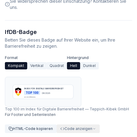
Sie widersprechen dieser Einschätzung? Kontaktieren Sie
uns.
IfDB-Badge
Betten Sie dieses Badge auf Ihrer Website ein, um Ihre
Barrierefreiheit zu zeigen.
Format
Hintergrund
Kompakt
Vertikal
Quadrat
Hell
Dunkel
INDEX FÜR DIGITALE BARRIEREFREIHEIT
TOP 100
08/2026
accessibleai.eu
Top 100 im Index für Digitale Barrierefreiheit
—
Teppich-Kibek GmbH
Für Footer und Seitenleisten
HTML-Code kopieren
Code anzeigen