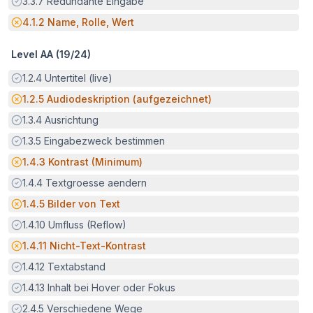
Erfüllt:
3.3.7
Redundante Eingabe
Potenzielle Barriere:
4.1.2
Name, Rolle, Wert
Level AA (
19
/
24
)
Erfüllt:
1.2.4
Untertitel (live)
Potenzielle Barriere:
1.2.5
Audiodeskription (aufgezeichnet)
Erfüllt:
1.3.4
Ausrichtung
Erfüllt:
1.3.5
Eingabezweck bestimmen
Potenzielle Barriere:
1.4.3
Kontrast (Minimum)
Erfüllt:
1.4.4
Textgroesse aendern
Potenzielle Barriere:
1.4.5
Bilder von Text
Erfüllt:
1.4.10
Umfluss (Reflow)
Potenzielle Barriere:
1.4.11
Nicht-Text-Kontrast
Erfüllt:
1.4.12
Textabstand
Erfüllt:
1.4.13
Inhalt bei Hover oder Fokus
Erfüllt:
2.4.5
Verschiedene Wege