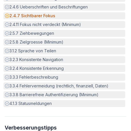
Erfüllt:
2.4.6
Ueberschriften und Beschriftungen
Potenzielle Barriere:
2.4.7
Sichtbarer Fokus
Erfüllt:
2.4.11
Fokus nicht verdeckt (Minimum)
Erfüllt:
2.5.7
Ziehbewegungen
Erfüllt:
2.5.8
Zielgroesse (Minimum)
Erfüllt:
3.1.2
Sprache von Teilen
Erfüllt:
3.2.3
Konsistente Navigation
Erfüllt:
3.2.4
Konsistente Erkennung
Erfüllt:
3.3.3
Fehlerbeschreibung
Erfüllt:
3.3.4
Fehlervermeidung (rechtlich, finanziell, Daten)
Erfüllt:
3.3.8
Barrierefreie Authentifizierung (Minimum)
Erfüllt:
4.1.3
Statusmeldungen
Verbesserungstipps