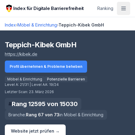
Zum Hauptinhalt springen
Index für Digitale Barrierefreiheit
Ranking
Index
›
Möbel & Einrichtung
›
Teppich-Kibek GmbH
Score lädt
Teppich-Kibek GmbH
(öffnet in neuem Tab)
https://kibek.de
Profil übernehmen & Probleme beheben
Möbel & Einrichtung
Potenzielle Barrieren
Level A:
21/31
| Level AA:
19/24
Letzter Scan:
23. März 2026
Rang
12595
von
15030
#
Branche:
Rang
67
von
73
in
Möbel & Einrichtung
Website jetzt prüfen →