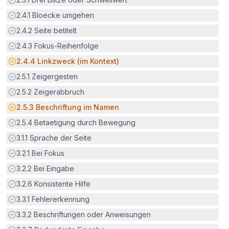
Erfüllt:
2.4.1
Bloecke umgehen
Erfüllt:
2.4.2
Seite betitelt
Erfüllt:
2.4.3
Fokus-Reihenfolge
Potenzielle Barriere:
2.4.4
Linkzweck (im Kontext)
Erfüllt:
2.5.1
Zeigergesten
Erfüllt:
2.5.2
Zeigerabbruch
Potenzielle Barriere:
2.5.3
Beschriftung im Namen
Erfüllt:
2.5.4
Betaetigung durch Bewegung
Erfüllt:
3.1.1
Sprache der Seite
Erfüllt:
3.2.1
Bei Fokus
Erfüllt:
3.2.2
Bei Eingabe
Erfüllt:
3.2.6
Konsistente Hilfe
Erfüllt:
3.3.1
Fehlererkennung
Erfüllt:
3.3.2
Beschriftungen oder Anweisungen