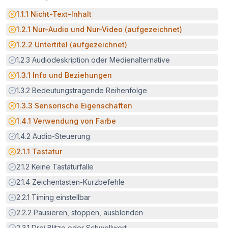
Potenzielle Barriere:
1.1.1
Nicht-Text-Inhalt
Potenzielle Barriere:
1.2.1
Nur-Audio und Nur-Video (aufgezeichnet)
Potenzielle Barriere:
1.2.2
Untertitel (aufgezeichnet)
Erfüllt:
1.2.3
Audiodeskription oder Medienalternative
Potenzielle Barriere:
1.3.1
Info und Beziehungen
Erfüllt:
1.3.2
Bedeutungstragende Reihenfolge
Potenzielle Barriere:
1.3.3
Sensorische Eigenschaften
Potenzielle Barriere:
1.4.1
Verwendung von Farbe
Erfüllt:
1.4.2
Audio-Steuerung
Potenzielle Barriere:
2.1.1
Tastatur
Erfüllt:
2.1.2
Keine Tastaturfalle
Erfüllt:
2.1.4
Zeichentasten-Kurzbefehle
Erfüllt:
2.2.1
Timing einstellbar
Erfüllt:
2.2.2
Pausieren, stoppen, ausblenden
Erfüllt:
2.3.1
Drei Blitze oder Schwellwert