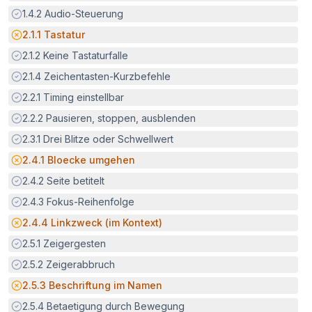
Erfüllt:
1.4.2
Audio-Steuerung
Potenzielle Barriere:
2.1.1
Tastatur
Erfüllt:
2.1.2
Keine Tastaturfalle
Erfüllt:
2.1.4
Zeichentasten-Kurzbefehle
Erfüllt:
2.2.1
Timing einstellbar
Erfüllt:
2.2.2
Pausieren, stoppen, ausblenden
Erfüllt:
2.3.1
Drei Blitze oder Schwellwert
Potenzielle Barriere:
2.4.1
Bloecke umgehen
Erfüllt:
2.4.2
Seite betitelt
Erfüllt:
2.4.3
Fokus-Reihenfolge
Potenzielle Barriere:
2.4.4
Linkzweck (im Kontext)
Erfüllt:
2.5.1
Zeigergesten
Erfüllt:
2.5.2
Zeigerabbruch
Potenzielle Barriere:
2.5.3
Beschriftung im Namen
Erfüllt:
2.5.4
Betaetigung durch Bewegung