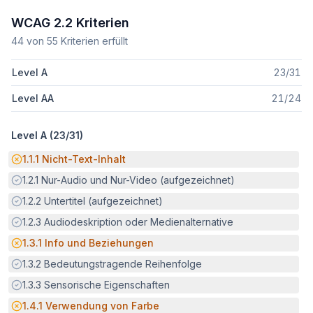
WCAG 2.2 Kriterien
44
von
55
Kriterien erfüllt
Level A
23
/
31
Level AA
21
/
24
Level A (
23
/
31
)
Potenzielle Barriere:
1.1.1
Nicht-Text-Inhalt
Erfüllt:
1.2.1
Nur-Audio und Nur-Video (aufgezeichnet)
Erfüllt:
1.2.2
Untertitel (aufgezeichnet)
Erfüllt:
1.2.3
Audiodeskription oder Medienalternative
Potenzielle Barriere:
1.3.1
Info und Beziehungen
Erfüllt:
1.3.2
Bedeutungstragende Reihenfolge
Erfüllt:
1.3.3
Sensorische Eigenschaften
Potenzielle Barriere:
1.4.1
Verwendung von Farbe