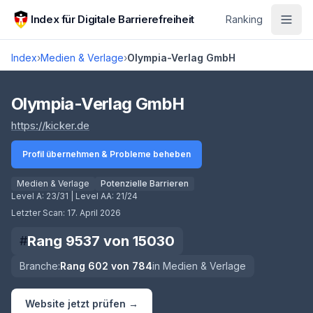
Zum Hauptinhalt springen
Index für Digitale Barrierefreiheit
Ranking
Index
›
Medien & Verlage
›
Olympia-Verlag GmbH
Score lädt
Olympia-Verlag GmbH
(öffnet in neuem Tab)
https://kicker.de
Profil übernehmen & Probleme beheben
Medien & Verlage
Potenzielle Barrieren
Level A:
23/31
| Level AA:
21/24
Letzter Scan:
17. April 2026
Rang
9537
von
15030
#
Branche:
Rang
602
von
784
in
Medien & Verlage
Website jetzt prüfen →