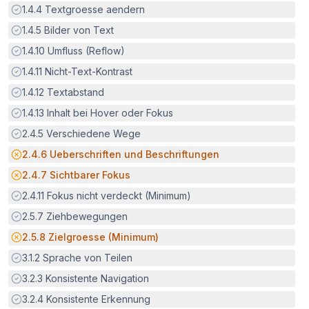
Erfüllt:
1.4.4
Textgroesse aendern
Erfüllt:
1.4.5
Bilder von Text
Erfüllt:
1.4.10
Umfluss (Reflow)
Erfüllt:
1.4.11
Nicht-Text-Kontrast
Erfüllt:
1.4.12
Textabstand
Erfüllt:
1.4.13
Inhalt bei Hover oder Fokus
Erfüllt:
2.4.5
Verschiedene Wege
Potenzielle Barriere:
2.4.6
Ueberschriften und Beschriftungen
Potenzielle Barriere:
2.4.7
Sichtbarer Fokus
Erfüllt:
2.4.11
Fokus nicht verdeckt (Minimum)
Erfüllt:
2.5.7
Ziehbewegungen
Potenzielle Barriere:
2.5.8
Zielgroesse (Minimum)
Erfüllt:
3.1.2
Sprache von Teilen
Erfüllt:
3.2.3
Konsistente Navigation
Erfüllt:
3.2.4
Konsistente Erkennung