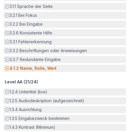
Erfüllt:
3.1.1
Sprache der Seite
Erfüllt:
3.2.1
Bei Fokus
Erfüllt:
3.2.2
Bei Eingabe
Erfüllt:
3.2.6
Konsistente Hilfe
Erfüllt:
3.3.1
Fehlererkennung
Erfüllt:
3.3.2
Beschriftungen oder Anweisungen
Erfüllt:
3.3.7
Redundante Eingabe
Potenzielle Barriere:
4.1.2
Name, Rolle, Wert
Level AA (
21
/
24
)
Erfüllt:
1.2.4
Untertitel (live)
Erfüllt:
1.2.5
Audiodeskription (aufgezeichnet)
Erfüllt:
1.3.4
Ausrichtung
Erfüllt:
1.3.5
Eingabezweck bestimmen
Erfüllt:
1.4.3
Kontrast (Minimum)