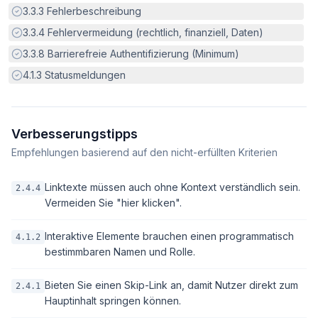
Erfüllt:
3.3.3
Fehlerbeschreibung
Erfüllt:
3.3.4
Fehlervermeidung (rechtlich, finanziell, Daten)
Erfüllt:
3.3.8
Barrierefreie Authentifizierung (Minimum)
Erfüllt:
4.1.3
Statusmeldungen
Verbesserungstipps
Empfehlungen basierend auf den nicht-erfüllten Kriterien
Linktexte müssen auch ohne Kontext verständlich sein.
2.4.4
Vermeiden Sie "hier klicken".
Interaktive Elemente brauchen einen programmatisch
4.1.2
bestimmbaren Namen und Rolle.
Bieten Sie einen Skip-Link an, damit Nutzer direkt zum
2.4.1
Hauptinhalt springen können.