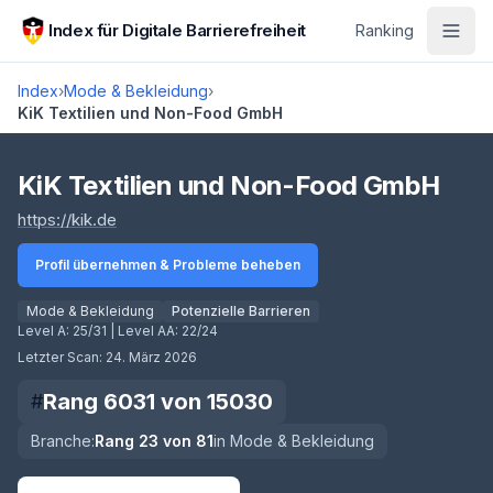
Zum Hauptinhalt springen
Index für Digitale Barrierefreiheit
Ranking
Index
›
Mode & Bekleidung
›
KiK Textilien und Non-Food GmbH
Score lädt
KiK Textilien und Non-Food GmbH
(öffnet in neuem Tab)
https://kik.de
Profil übernehmen & Probleme beheben
Mode & Bekleidung
Potenzielle Barrieren
Level A:
25/31
| Level AA:
22/24
Letzter Scan:
24. März 2026
Rang
6031
von
15030
#
Branche:
Rang
23
von
81
in
Mode & Bekleidung