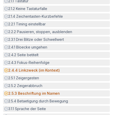
Erfüllt:
2.1.1
Tastatur
Erfüllt:
2.1.2
Keine Tastaturfalle
Erfüllt:
2.1.4
Zeichentasten-Kurzbefehle
Erfüllt:
2.2.1
Timing einstellbar
Erfüllt:
2.2.2
Pausieren, stoppen, ausblenden
Erfüllt:
2.3.1
Drei Blitze oder Schwellwert
Erfüllt:
2.4.1
Bloecke umgehen
Erfüllt:
2.4.2
Seite betitelt
Erfüllt:
2.4.3
Fokus-Reihenfolge
Potenzielle Barriere:
2.4.4
Linkzweck (im Kontext)
Erfüllt:
2.5.1
Zeigergesten
Erfüllt:
2.5.2
Zeigerabbruch
Potenzielle Barriere:
2.5.3
Beschriftung im Namen
Erfüllt:
2.5.4
Betaetigung durch Bewegung
Erfüllt:
3.1.1
Sprache der Seite