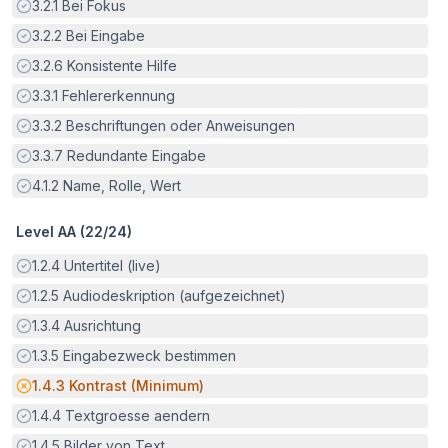
Erfüllt:
3.2.1
Bei Fokus
Erfüllt:
3.2.2
Bei Eingabe
Erfüllt:
3.2.6
Konsistente Hilfe
Erfüllt:
3.3.1
Fehlererkennung
Erfüllt:
3.3.2
Beschriftungen oder Anweisungen
Erfüllt:
3.3.7
Redundante Eingabe
Erfüllt:
4.1.2
Name, Rolle, Wert
Level AA (
22
/
24
)
Erfüllt:
1.2.4
Untertitel (live)
Erfüllt:
1.2.5
Audiodeskription (aufgezeichnet)
Erfüllt:
1.3.4
Ausrichtung
Erfüllt:
1.3.5
Eingabezweck bestimmen
Potenzielle Barriere:
1.4.3
Kontrast (Minimum)
Erfüllt:
1.4.4
Textgroesse aendern
Erfüllt:
1.4.5
Bilder von Text