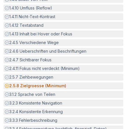
Erfüllt:
1.4.10
Umfluss (Reflow)
Erfüllt:
1.4.11
Nicht-Text-Kontrast
Erfüllt:
1.4.12
Textabstand
Erfüllt:
1.4.13
Inhalt bei Hover oder Fokus
Erfüllt:
2.4.5
Verschiedene Wege
Erfüllt:
2.4.6
Ueberschriften und Beschriftungen
Erfüllt:
2.4.7
Sichtbarer Fokus
Erfüllt:
2.4.11
Fokus nicht verdeckt (Minimum)
Erfüllt:
2.5.7
Ziehbewegungen
Potenzielle Barriere:
2.5.8
Zielgroesse (Minimum)
Erfüllt:
3.1.2
Sprache von Teilen
Erfüllt:
3.2.3
Konsistente Navigation
Erfüllt:
3.2.4
Konsistente Erkennung
Erfüllt:
3.3.3
Fehlerbeschreibung
Erfüllt:
3.3.4
Fehlervermeidung (rechtlich, finanziell, Daten)