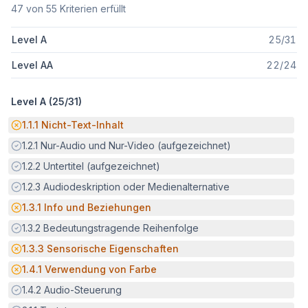
47
von
55
Kriterien erfüllt
Level A
25
/
31
Level AA
22
/
24
Level A (
25
/
31
)
Potenzielle Barriere:
1.1.1
Nicht-Text-Inhalt
Erfüllt:
1.2.1
Nur-Audio und Nur-Video (aufgezeichnet)
Erfüllt:
1.2.2
Untertitel (aufgezeichnet)
Erfüllt:
1.2.3
Audiodeskription oder Medienalternative
Potenzielle Barriere:
1.3.1
Info und Beziehungen
Erfüllt:
1.3.2
Bedeutungstragende Reihenfolge
Potenzielle Barriere:
1.3.3
Sensorische Eigenschaften
Potenzielle Barriere:
1.4.1
Verwendung von Farbe
Erfüllt:
1.4.2
Audio-Steuerung