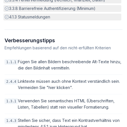
Erfüllt:
3.3.8
Barrierefreie Authentifizierung (Minimum)
Erfüllt:
4.1.3
Statusmeldungen
Verbesserungstipps
Empfehlungen basierend auf den nicht-erfüllten Kriterien
Fügen Sie allen Bildern beschreibende Alt-Texte hinzu,
1.1.1
die den Bildinhalt vermitteln.
Linktexte müssen auch ohne Kontext verständlich sein.
2.4.4
Vermeiden Sie "hier klicken".
Verwenden Sie semantisches HTML (Überschriften,
1.3.1
Listen, Tabellen) statt rein visueller Formatierung.
Stellen Sie sicher, dass Text ein Kontrastverhältnis von
1.4.3
mindestens 4.5:1 zum Hintergrund hat.