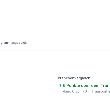
iagramm angezeigt.
Branchenvergleich
6 Punkte über dem Trans
Rang
6
von
76
in Transport &