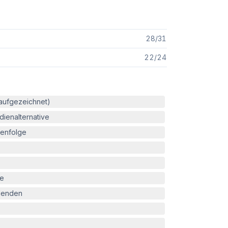
28
/
31
22
/
24
(aufgezeichnet)
ienalternative
enfolge
le
blenden