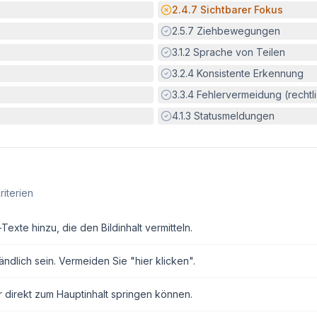
Potenzielle Barriere:
2.4.7
Sichtbarer Fokus
Erfüllt:
2.5.7
Ziehbewegungen
Erfüllt:
3.1.2
Sprache von Teilen
Erfüllt:
3.2.4
Konsistente Erkennung
Erfüllt:
3.3.4
Fehlervermeidung (rechtlic
Erfüllt:
4.1.3
Statusmeldungen
riterien
exte hinzu, die den Bildinhalt vermitteln.
ndlich sein. Vermeiden Sie "hier klicken".
r direkt zum Hauptinhalt springen können.