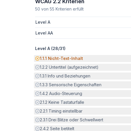
WCAG 2.2 Kriterien
50
von
55
Kriterien erfüllt
Level A
Level AA
Level A (
28
/
31
)
Potenzielle Barriere:
1.1.1
Nicht-Text-Inhalt
Erfüllt:
1.2.2
Untertitel (aufgezeichnet)
Erfüllt:
1.3.1
Info und Beziehungen
Erfüllt:
1.3.3
Sensorische Eigenschaften
Erfüllt:
1.4.2
Audio-Steuerung
Erfüllt:
2.1.2
Keine Tastaturfalle
Erfüllt:
2.2.1
Timing einstellbar
Erfüllt:
2.3.1
Drei Blitze oder Schwellwert
Erfüllt:
2.4.2
Seite betitelt