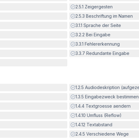
Erfüllt:
2.5.1
Zeigergesten
Erfüllt:
2.5.3
Beschriftung im Namen
Erfüllt:
3.1.1
Sprache der Seite
Erfüllt:
3.2.2
Bei Eingabe
Erfüllt:
3.3.1
Fehlererkennung
Erfüllt:
3.3.7
Redundante Eingabe
Erfüllt:
1.2.5
Audiodeskription (aufgez
Erfüllt:
1.3.5
Eingabezweck bestimmen
Erfüllt:
1.4.4
Textgroesse aendern
Erfüllt:
1.4.10
Umfluss (Reflow)
Erfüllt:
1.4.12
Textabstand
Erfüllt:
2.4.5
Verschiedene Wege