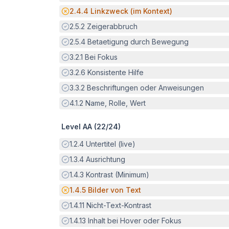
Potenzielle Barriere:
2.4.4
Linkzweck (im Kontext)
Erfüllt:
2.5.2
Zeigerabbruch
Erfüllt:
2.5.4
Betaetigung durch Bewegung
Erfüllt:
3.2.1
Bei Fokus
Erfüllt:
3.2.6
Konsistente Hilfe
Erfüllt:
3.3.2
Beschriftungen oder Anweisungen
Erfüllt:
4.1.2
Name, Rolle, Wert
Level AA (
22
/
24
)
Erfüllt:
1.2.4
Untertitel (live)
Erfüllt:
1.3.4
Ausrichtung
Erfüllt:
1.4.3
Kontrast (Minimum)
Potenzielle Barriere:
1.4.5
Bilder von Text
Erfüllt:
1.4.11
Nicht-Text-Kontrast
Erfüllt:
1.4.13
Inhalt bei Hover oder Fokus