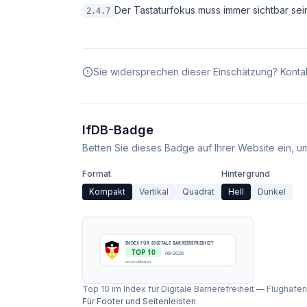
Der Tastaturfokus muss immer sichtbar sei
2.4.7
Sie widersprechen dieser Einschätzung? Kontak
IfDB-Badge
Betten Sie dieses Badge auf Ihrer Website ein, um 
Format
Hintergrund
Kompakt
Vertikal
Quadrat
Hell
Dunkel
INDEX FÜR DIGITALE BARRIEREFREIHEIT
TOP 10
08/2026
accessibleai.eu
Top 10 im Index für Digitale Barrierefreiheit
—
Flughafe
Für Footer und Seitenleisten