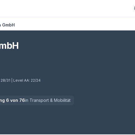
nn GmbH
GmbH
ab)
:
28/31
| Level AA:
22/24
ng
6
von
76
in
Transport & Mobilität