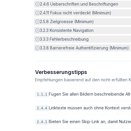
Erfüllt:
2.4.6
Ueberschriften und Beschriftungen
Erfüllt:
2.4.11
Fokus nicht verdeckt (Minimum)
Erfüllt:
2.5.8
Zielgroesse (Minimum)
Erfüllt:
3.2.3
Konsistente Navigation
Erfüllt:
3.3.3
Fehlerbeschreibung
Erfüllt:
3.3.8
Barrierefreie Authentifizierung (Minimum)
Verbesserungstipps
Empfehlungen basierend auf den nicht-erfüllten K
Fügen Sie allen Bildern beschreibende Alt-T
1.1.1
Linktexte müssen auch ohne Kontext verstä
2.4.4
Bieten Sie einen Skip-Link an, damit Nutze
2.4.1