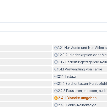
Erfüllt:
1.2.1
Nur-Audio und Nur-Video 
Erfüllt:
1.2.3
Audiodeskription oder Med
Erfüllt:
1.3.2
Bedeutungstragende Reih
Erfüllt:
1.4.1
Verwendung von Farbe
Erfüllt:
2.1.1
Tastatur
Erfüllt:
2.1.4
Zeichentasten-Kurzbefeh
Erfüllt:
2.2.2
Pausieren, stoppen, aus
Potenzielle Barriere:
2.4.1
Bloecke umgehen
Erfüllt:
2.4.3
Fokus-Reihenfolge