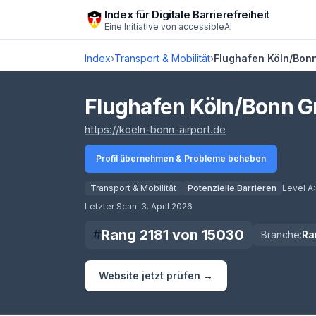
Zum Hauptinhalt springen
Index für Digitale Barrierefreiheit
Eine Initiative von
accessibleAI
Index
›
Transport & Mobilität
›
Flughafen Köln/Bo
Flughafen Köln/Bonn 
(öffnet in neuem T
https://koeln-bonn-airport.de
Profil übernehmen & Probleme beheben
Transport & Mobilität
Potenzielle Barrieren
Level A
Score lädt
Letzter Scan:
3. April 2026
Rang
2181
von
15030
#
Branche:
Ra
Website jetzt prüfen →