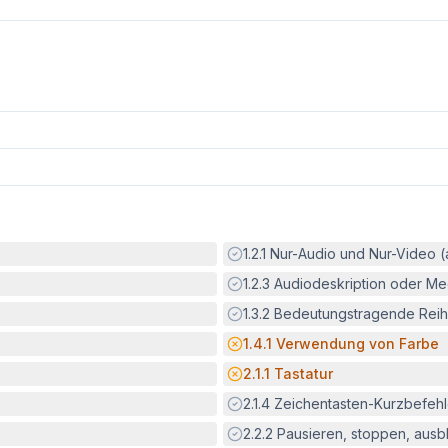
Erfüllt:
1.2.1
Nur-Audio und Nur-Video 
Erfüllt:
1.2.3
Audiodeskription oder Med
Erfüllt:
1.3.2
Bedeutungstragende Reih
Potenzielle Barriere:
1.4.1
Verwendung von Farbe
Potenzielle Barriere:
2.1.1
Tastatur
Erfüllt:
2.1.4
Zeichentasten-Kurzbefeh
Erfüllt:
2.2.2
Pausieren, stoppen, aus