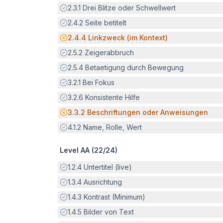
Erfüllt:
2.3.1
Drei Blitze oder Schwellwert
Erfüllt:
2.4.2
Seite betitelt
Potenzielle Barriere:
2.4.4
Linkzweck (im Kontext)
Erfüllt:
2.5.2
Zeigerabbruch
Erfüllt:
2.5.4
Betaetigung durch Bewegung
Erfüllt:
3.2.1
Bei Fokus
Erfüllt:
3.2.6
Konsistente Hilfe
Potenzielle Barriere:
3.3.2
Beschriftungen oder Anweisungen
Erfüllt:
4.1.2
Name, Rolle, Wert
Level AA (
22
/
24
)
Erfüllt:
1.2.4
Untertitel (live)
Erfüllt:
1.3.4
Ausrichtung
Erfüllt:
1.4.3
Kontrast (Minimum)
Erfüllt:
1.4.5
Bilder von Text