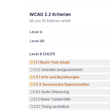
WCAG 2.2 Kriterien
46
von
55
Kriterien erfüllt
Level A
Level AA
Level A (
24
/
31
)
Potenzielle Barriere:
1.1.1
Nicht-Text-Inhalt
Erfüllt:
1.2.2
Untertitel (aufgezeichnet)
Potenzielle Barriere:
1.3.1
Info und Beziehungen
Potenzielle Barriere:
1.3.3
Sensorische Eigenschaften
Erfüllt:
1.4.2
Audio-Steuerung
Erfüllt:
2.1.2
Keine Tastaturfalle
Erfüllt:
2.2.1
Timing einstellbar