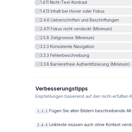
Erfüllt:
1.4.11
Nicht-Text-Kontrast
Erfüllt:
1.4.13
Inhalt bei Hover oder Fokus
Erfüllt:
2.4.6
Ueberschriften und Beschriftungen
Erfüllt:
2.4.11
Fokus nicht verdeckt (Minimum)
Erfüllt:
2.5.8
Zielgroesse (Minimum)
Erfüllt:
3.2.3
Konsistente Navigation
Erfüllt:
3.3.3
Fehlerbeschreibung
Erfüllt:
3.3.8
Barrierefreie Authentifizierung (Minimum)
Verbesserungstipps
Empfehlungen basierend auf den nicht-erfüllten K
Fügen Sie allen Bildern beschreibende Alt-T
1.1.1
Linktexte müssen auch ohne Kontext verstä
2.4.4