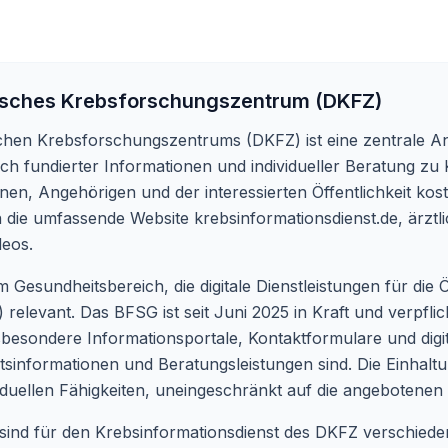
sches Krebsforschungszentrum (DKFZ)
chen Krebsforschungszentrums (DKFZ) ist eine zentrale An
tlich fundierter Informationen und individueller Beratung z
enen, Angehörigen und der interessierten Öffentlichkeit ko
en die umfassende Website
krebsinformationsdienst.de
, ärzt
deos.
sundheitsbereich, die digitale Dienstleistungen für die Öff
relevant. Das BFSG ist seit Juni 2025 in Kraft und verpflic
t insbesondere Informationsportale, Kontaktformulare und dig
informationen und Beratungsleistungen sind. Die Einhaltung
iduellen Fähigkeiten, uneingeschränkt auf die angebotenen
eit sind für den Krebsinformationsdienst des DKFZ verschi