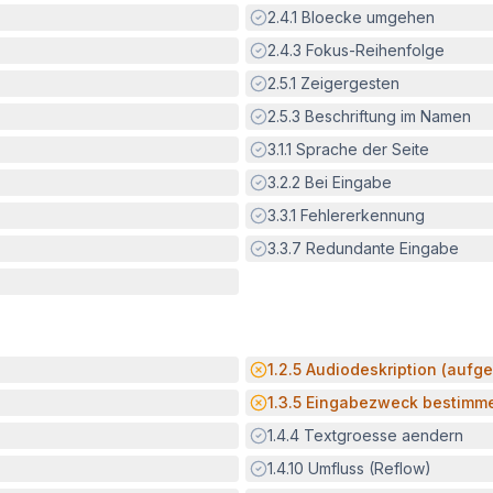
Erfüllt:
2.4.1
Bloecke umgehen
Erfüllt:
2.4.3
Fokus-Reihenfolge
Erfüllt:
2.5.1
Zeigergesten
Erfüllt:
2.5.3
Beschriftung im Namen
Erfüllt:
3.1.1
Sprache der Seite
Erfüllt:
3.2.2
Bei Eingabe
Erfüllt:
3.3.1
Fehlererkennung
Erfüllt:
3.3.7
Redundante Eingabe
Potenzielle Barriere:
1.2.5
Audiodeskription (aufge
Potenzielle Barriere:
1.3.5
Eingabezweck bestimm
Erfüllt:
1.4.4
Textgroesse aendern
Erfüllt:
1.4.10
Umfluss (Reflow)