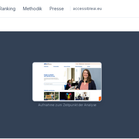
Ranking
Methodik
Presse
accessibleai.eu
Aufnahme zum Zeitpunkt der Analyse