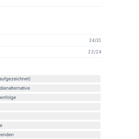
24
/
31
22
/
24
(aufgezeichnet)
ienalternative
enfolge
le
blenden