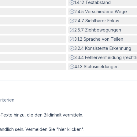
Erfüllt:
1.4.12
Textabstand
Erfüllt:
2.4.5
Verschiedene Wege
Erfüllt:
2.4.7
Sichtbarer Fokus
Erfüllt:
2.5.7
Ziehbewegungen
Erfüllt:
3.1.2
Sprache von Teilen
Erfüllt:
3.2.4
Konsistente Erkennung
Erfüllt:
3.3.4
Fehlervermeidung (rechtlic
Erfüllt:
4.1.3
Statusmeldungen
riterien
exte hinzu, die den Bildinhalt vermitteln.
ndlich sein. Vermeiden Sie "hier klicken".