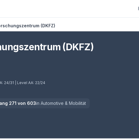
orschungszentrum (DKFZ)
hungszentrum (DKFZ)
euem Tab)
 A:
24/31
| Level AA:
22/24
ang
271
von
603
in
Automotive & Mobilität