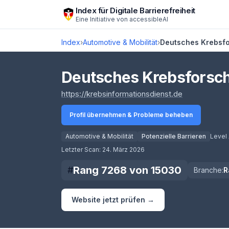
Zum Hauptinhalt springen
Index für Digitale Barrierefreiheit
Eine Initiative von
accessibleAI
Index
›
Automotive & Mobilität
›
Deutsches Krebsf
Deutsches Krebsforsc
(öffnet in n
https://krebsinformationsdienst.de
Profil übernehmen & Probleme beheben
Automotive & Mobilität
Potenzielle Barrieren
Level
Score lädt
Letzter Scan:
24. März 2026
Rang
7268
von
15030
#
Branche:
R
Website jetzt prüfen →