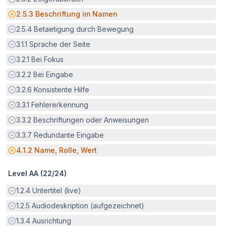
Potenzielle Barriere:
2.5.3
Beschriftung im Namen
Erfüllt:
2.5.4
Betaetigung durch Bewegung
Erfüllt:
3.1.1
Sprache der Seite
Erfüllt:
3.2.1
Bei Fokus
Erfüllt:
3.2.2
Bei Eingabe
Erfüllt:
3.2.6
Konsistente Hilfe
Erfüllt:
3.3.1
Fehlererkennung
Erfüllt:
3.3.2
Beschriftungen oder Anweisungen
Erfüllt:
3.3.7
Redundante Eingabe
Potenzielle Barriere:
4.1.2
Name, Rolle, Wert
Level AA (
22
/
24
)
Erfüllt:
1.2.4
Untertitel (live)
Erfüllt:
1.2.5
Audiodeskription (aufgezeichnet)
Erfüllt:
1.3.4
Ausrichtung