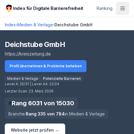
Zum Hauptinhalt springen
Index für Digitale Barrierefreiheit
Ranking
Index
›
Medien & Verlage
›
Deichstube GmbH
Score lädt
Deichstube GmbH
(öffnet in neuem Tab)
https://kreiszeitung.de
Profil übernehmen & Probleme beheben
Medien & Verlage
Potenzielle Barrieren
Level A:
25/31
| Level AA:
22/24
Letzter Scan:
23. März 2026
Rang
6031
von
15030
#
Branche:
Rang
335
von
784
in
Medien & Verlage
Website jetzt prüfen →