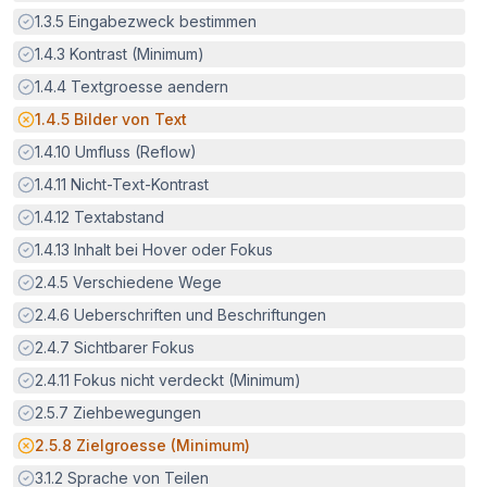
Erfüllt:
1.3.5
Eingabezweck bestimmen
Erfüllt:
1.4.3
Kontrast (Minimum)
Erfüllt:
1.4.4
Textgroesse aendern
Potenzielle Barriere:
1.4.5
Bilder von Text
Erfüllt:
1.4.10
Umfluss (Reflow)
Erfüllt:
1.4.11
Nicht-Text-Kontrast
Erfüllt:
1.4.12
Textabstand
Erfüllt:
1.4.13
Inhalt bei Hover oder Fokus
Erfüllt:
2.4.5
Verschiedene Wege
Erfüllt:
2.4.6
Ueberschriften und Beschriftungen
Erfüllt:
2.4.7
Sichtbarer Fokus
Erfüllt:
2.4.11
Fokus nicht verdeckt (Minimum)
Erfüllt:
2.5.7
Ziehbewegungen
Potenzielle Barriere:
2.5.8
Zielgroesse (Minimum)
Erfüllt:
3.1.2
Sprache von Teilen