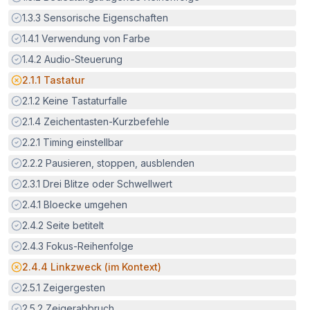
Erfüllt:
1.3.3
Sensorische Eigenschaften
Erfüllt:
1.4.1
Verwendung von Farbe
Erfüllt:
1.4.2
Audio-Steuerung
Potenzielle Barriere:
2.1.1
Tastatur
Erfüllt:
2.1.2
Keine Tastaturfalle
Erfüllt:
2.1.4
Zeichentasten-Kurzbefehle
Erfüllt:
2.2.1
Timing einstellbar
Erfüllt:
2.2.2
Pausieren, stoppen, ausblenden
Erfüllt:
2.3.1
Drei Blitze oder Schwellwert
Erfüllt:
2.4.1
Bloecke umgehen
Erfüllt:
2.4.2
Seite betitelt
Erfüllt:
2.4.3
Fokus-Reihenfolge
Potenzielle Barriere:
2.4.4
Linkzweck (im Kontext)
Erfüllt:
2.5.1
Zeigergesten
Erfüllt:
2.5.2
Zeigerabbruch