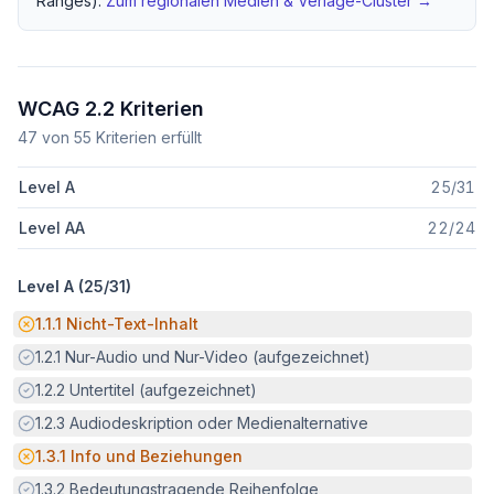
Ranges).
Zum regionalen
Medien & Verlage
-Cluster →
WCAG 2.2 Kriterien
47
von
55
Kriterien erfüllt
Level A
25
/
31
Level AA
22
/
24
Level A (
25
/
31
)
Potenzielle Barriere:
1.1.1
Nicht-Text-Inhalt
Erfüllt:
1.2.1
Nur-Audio und Nur-Video (aufgezeichnet)
Erfüllt:
1.2.2
Untertitel (aufgezeichnet)
Erfüllt:
1.2.3
Audiodeskription oder Medienalternative
Potenzielle Barriere:
1.3.1
Info und Beziehungen
Erfüllt:
1.3.2
Bedeutungstragende Reihenfolge