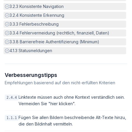
Erfüllt:
3.2.3
Konsistente Navigation
Erfüllt:
3.2.4
Konsistente Erkennung
Erfüllt:
3.3.3
Fehlerbeschreibung
Erfüllt:
3.3.4
Fehlervermeidung (rechtlich, finanziell, Daten)
Erfüllt:
3.3.8
Barrierefreie Authentifizierung (Minimum)
Erfüllt:
4.1.3
Statusmeldungen
Verbesserungstipps
Empfehlungen basierend auf den nicht-erfüllten Kriterien
Linktexte müssen auch ohne Kontext verständlich sein.
2.4.4
Vermeiden Sie "hier klicken".
Fügen Sie allen Bildern beschreibende Alt-Texte hinzu,
1.1.1
die den Bildinhalt vermitteln.