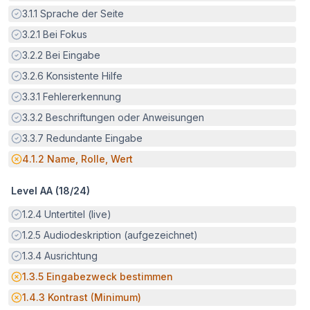
Erfüllt:
3.1.1
Sprache der Seite
Erfüllt:
3.2.1
Bei Fokus
Erfüllt:
3.2.2
Bei Eingabe
Erfüllt:
3.2.6
Konsistente Hilfe
Erfüllt:
3.3.1
Fehlererkennung
Erfüllt:
3.3.2
Beschriftungen oder Anweisungen
Erfüllt:
3.3.7
Redundante Eingabe
Potenzielle Barriere:
4.1.2
Name, Rolle, Wert
Level AA (
18
/
24
)
Erfüllt:
1.2.4
Untertitel (live)
Erfüllt:
1.2.5
Audiodeskription (aufgezeichnet)
Erfüllt:
1.3.4
Ausrichtung
Potenzielle Barriere:
1.3.5
Eingabezweck bestimmen
Potenzielle Barriere:
1.4.3
Kontrast (Minimum)