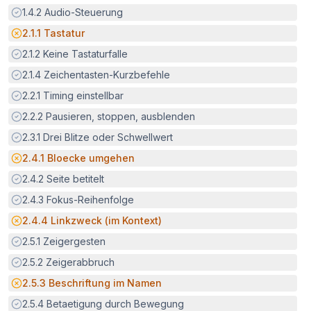
Erfüllt:
1.4.2
Audio-Steuerung
Potenzielle Barriere:
2.1.1
Tastatur
Erfüllt:
2.1.2
Keine Tastaturfalle
Erfüllt:
2.1.4
Zeichentasten-Kurzbefehle
Erfüllt:
2.2.1
Timing einstellbar
Erfüllt:
2.2.2
Pausieren, stoppen, ausblenden
Erfüllt:
2.3.1
Drei Blitze oder Schwellwert
Potenzielle Barriere:
2.4.1
Bloecke umgehen
Erfüllt:
2.4.2
Seite betitelt
Erfüllt:
2.4.3
Fokus-Reihenfolge
Potenzielle Barriere:
2.4.4
Linkzweck (im Kontext)
Erfüllt:
2.5.1
Zeigergesten
Erfüllt:
2.5.2
Zeigerabbruch
Potenzielle Barriere:
2.5.3
Beschriftung im Namen
Erfüllt:
2.5.4
Betaetigung durch Bewegung