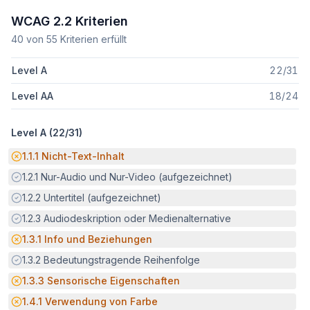
WCAG 2.2 Kriterien
40
von
55
Kriterien erfüllt
Level A
22
/
31
Level AA
18
/
24
Level A (
22
/
31
)
Potenzielle Barriere:
1.1.1
Nicht-Text-Inhalt
Erfüllt:
1.2.1
Nur-Audio und Nur-Video (aufgezeichnet)
Erfüllt:
1.2.2
Untertitel (aufgezeichnet)
Erfüllt:
1.2.3
Audiodeskription oder Medienalternative
Potenzielle Barriere:
1.3.1
Info und Beziehungen
Erfüllt:
1.3.2
Bedeutungstragende Reihenfolge
Potenzielle Barriere:
1.3.3
Sensorische Eigenschaften
Potenzielle Barriere:
1.4.1
Verwendung von Farbe