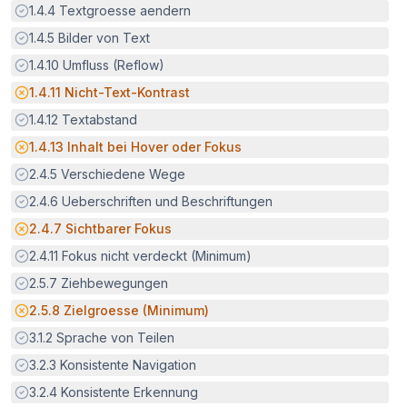
Erfüllt:
1.4.4
Textgroesse aendern
Erfüllt:
1.4.5
Bilder von Text
Erfüllt:
1.4.10
Umfluss (Reflow)
Potenzielle Barriere:
1.4.11
Nicht-Text-Kontrast
Erfüllt:
1.4.12
Textabstand
Potenzielle Barriere:
1.4.13
Inhalt bei Hover oder Fokus
Erfüllt:
2.4.5
Verschiedene Wege
Erfüllt:
2.4.6
Ueberschriften und Beschriftungen
Potenzielle Barriere:
2.4.7
Sichtbarer Fokus
Erfüllt:
2.4.11
Fokus nicht verdeckt (Minimum)
Erfüllt:
2.5.7
Ziehbewegungen
Potenzielle Barriere:
2.5.8
Zielgroesse (Minimum)
Erfüllt:
3.1.2
Sprache von Teilen
Erfüllt:
3.2.3
Konsistente Navigation
Erfüllt:
3.2.4
Konsistente Erkennung