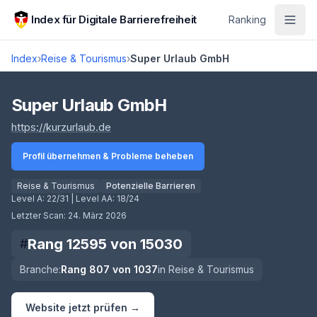
Zum Hauptinhalt springen
Index für Digitale Barrierefreiheit
Ranking
Index
›
Reise & Tourismus
›
Super Urlaub GmbH
Score lädt
Super Urlaub GmbH
(öffnet in neuem Tab)
https://kurzurlaub.de
Profil übernehmen & Probleme beheben
Reise & Tourismus
Potenzielle Barrieren
Level A:
22/31
| Level AA:
18/24
Letzter Scan:
24. März 2026
Rang
12595
von
15030
#
Branche:
Rang
807
von
1037
in
Reise & Tourismus
Website jetzt prüfen →