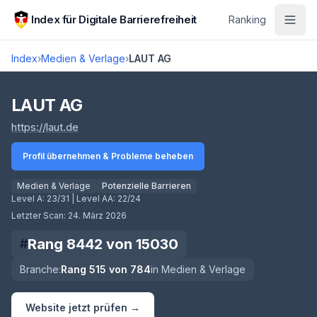
Zum Hauptinhalt springen
Index für Digitale Barrierefreiheit
Ranking
Index
›
Medien & Verlage
›
LAUT AG
Score lädt
LAUT AG
(öffnet in neuem Tab)
https://laut.de
Profil übernehmen & Probleme beheben
Medien & Verlage
Potenzielle Barrieren
Level A:
23/31
| Level AA:
22/24
Letzter Scan:
24. März 2026
Rang
8442
von
15030
#
Branche:
Rang
515
von
784
in
Medien & Verlage
Website jetzt prüfen →