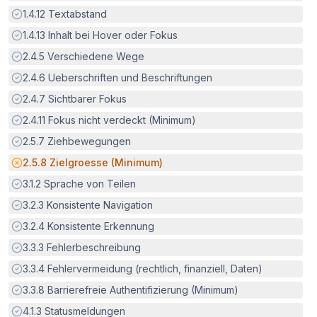
Erfüllt:
1.4.12
Textabstand
Erfüllt:
1.4.13
Inhalt bei Hover oder Fokus
Erfüllt:
2.4.5
Verschiedene Wege
Erfüllt:
2.4.6
Ueberschriften und Beschriftungen
Erfüllt:
2.4.7
Sichtbarer Fokus
Erfüllt:
2.4.11
Fokus nicht verdeckt (Minimum)
Erfüllt:
2.5.7
Ziehbewegungen
Potenzielle Barriere:
2.5.8
Zielgroesse (Minimum)
Erfüllt:
3.1.2
Sprache von Teilen
Erfüllt:
3.2.3
Konsistente Navigation
Erfüllt:
3.2.4
Konsistente Erkennung
Erfüllt:
3.3.3
Fehlerbeschreibung
Erfüllt:
3.3.4
Fehlervermeidung (rechtlich, finanziell, Daten)
Erfüllt:
3.3.8
Barrierefreie Authentifizierung (Minimum)
Erfüllt:
4.1.3
Statusmeldungen