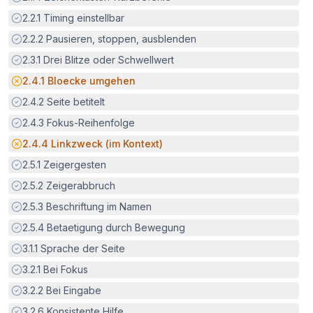
Erfüllt:
2.2.1
Timing einstellbar
Erfüllt:
2.2.2
Pausieren, stoppen, ausblenden
Erfüllt:
2.3.1
Drei Blitze oder Schwellwert
Potenzielle Barriere:
2.4.1
Bloecke umgehen
Erfüllt:
2.4.2
Seite betitelt
Erfüllt:
2.4.3
Fokus-Reihenfolge
Potenzielle Barriere:
2.4.4
Linkzweck (im Kontext)
Erfüllt:
2.5.1
Zeigergesten
Erfüllt:
2.5.2
Zeigerabbruch
Erfüllt:
2.5.3
Beschriftung im Namen
Erfüllt:
2.5.4
Betaetigung durch Bewegung
Erfüllt:
3.1.1
Sprache der Seite
Erfüllt:
3.2.1
Bei Fokus
Erfüllt:
3.2.2
Bei Eingabe
Erfüllt:
3.2.6
Konsistente Hilfe