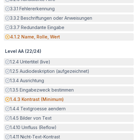
Erfüllt:
3.3.1
Fehlererkennung
Erfüllt:
3.3.2
Beschriftungen oder Anweisungen
Erfüllt:
3.3.7
Redundante Eingabe
Potenzielle Barriere:
4.1.2
Name, Rolle, Wert
Level AA (
22
/
24
)
Erfüllt:
1.2.4
Untertitel (live)
Erfüllt:
1.2.5
Audiodeskription (aufgezeichnet)
Erfüllt:
1.3.4
Ausrichtung
Erfüllt:
1.3.5
Eingabezweck bestimmen
Potenzielle Barriere:
1.4.3
Kontrast (Minimum)
Erfüllt:
1.4.4
Textgroesse aendern
Erfüllt:
1.4.5
Bilder von Text
Erfüllt:
1.4.10
Umfluss (Reflow)
Erfüllt:
1.4.11
Nicht-Text-Kontrast