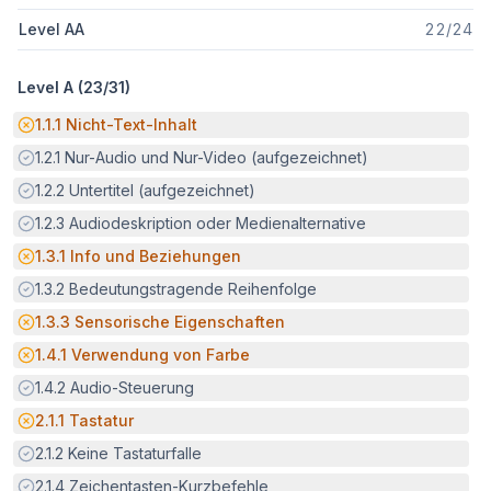
Level AA
22
/
24
Level A (
23
/
31
)
Potenzielle Barriere:
1.1.1
Nicht-Text-Inhalt
Erfüllt:
1.2.1
Nur-Audio und Nur-Video (aufgezeichnet)
Erfüllt:
1.2.2
Untertitel (aufgezeichnet)
Erfüllt:
1.2.3
Audiodeskription oder Medienalternative
Potenzielle Barriere:
1.3.1
Info und Beziehungen
Erfüllt:
1.3.2
Bedeutungstragende Reihenfolge
Potenzielle Barriere:
1.3.3
Sensorische Eigenschaften
Potenzielle Barriere:
1.4.1
Verwendung von Farbe
Erfüllt:
1.4.2
Audio-Steuerung
Potenzielle Barriere:
2.1.1
Tastatur
Erfüllt:
2.1.2
Keine Tastaturfalle
Erfüllt:
2.1.4
Zeichentasten-Kurzbefehle