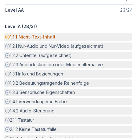
Level AA
23
/
24
Level A (
28
/
31
)
Potenzielle Barriere:
1.1.1
Nicht-Text-Inhalt
Erfüllt:
1.2.1
Nur-Audio und Nur-Video (aufgezeichnet)
Erfüllt:
1.2.2
Untertitel (aufgezeichnet)
Erfüllt:
1.2.3
Audiodeskription oder Medienalternative
Erfüllt:
1.3.1
Info und Beziehungen
Erfüllt:
1.3.2
Bedeutungstragende Reihenfolge
Erfüllt:
1.3.3
Sensorische Eigenschaften
Erfüllt:
1.4.1
Verwendung von Farbe
Erfüllt:
1.4.2
Audio-Steuerung
Erfüllt:
2.1.1
Tastatur
Erfüllt:
2.1.2
Keine Tastaturfalle