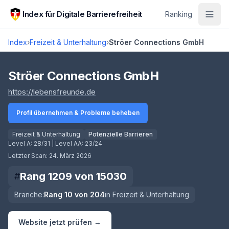
Zum Hauptinhalt springen
Index für Digitale Barrierefreiheit
Ranking
Index
›
Freizeit & Unterhaltung
›
Ströer Connections GmbH
Score lädt
Ströer Connections GmbH
(öffnet in neuem Tab)
https://lebensfreunde.de
Profil übernehmen & Probleme beheben
Freizeit & Unterhaltung
Potenzielle Barrieren
Level A:
28/31
| Level AA:
23/24
Letzter Scan:
24. März 2026
Rang
1209
von
15030
#
Branche:
Rang
10
von
204
in
Freizeit & Unterhaltung
Website jetzt prüfen →