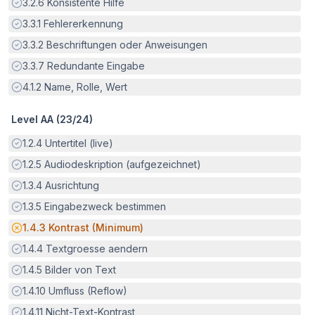
Erfüllt:
3.2.6
Konsistente Hilfe
Erfüllt:
3.3.1
Fehlererkennung
Erfüllt:
3.3.2
Beschriftungen oder Anweisungen
Erfüllt:
3.3.7
Redundante Eingabe
Erfüllt:
4.1.2
Name, Rolle, Wert
Level AA (
23
/
24
)
Erfüllt:
1.2.4
Untertitel (live)
Erfüllt:
1.2.5
Audiodeskription (aufgezeichnet)
Erfüllt:
1.3.4
Ausrichtung
Erfüllt:
1.3.5
Eingabezweck bestimmen
Potenzielle Barriere:
1.4.3
Kontrast (Minimum)
Erfüllt:
1.4.4
Textgroesse aendern
Erfüllt:
1.4.5
Bilder von Text
Erfüllt:
1.4.10
Umfluss (Reflow)
Erfüllt:
1.4.11
Nicht-Text-Kontrast