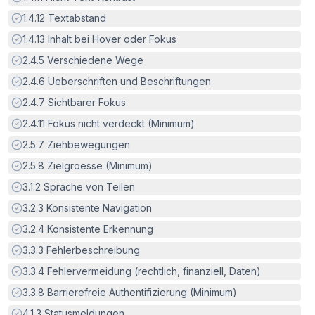
Erfüllt:
1.4.12
Textabstand
Erfüllt:
1.4.13
Inhalt bei Hover oder Fokus
Erfüllt:
2.4.5
Verschiedene Wege
Erfüllt:
2.4.6
Ueberschriften und Beschriftungen
Erfüllt:
2.4.7
Sichtbarer Fokus
Erfüllt:
2.4.11
Fokus nicht verdeckt (Minimum)
Erfüllt:
2.5.7
Ziehbewegungen
Erfüllt:
2.5.8
Zielgroesse (Minimum)
Erfüllt:
3.1.2
Sprache von Teilen
Erfüllt:
3.2.3
Konsistente Navigation
Erfüllt:
3.2.4
Konsistente Erkennung
Erfüllt:
3.3.3
Fehlerbeschreibung
Erfüllt:
3.3.4
Fehlervermeidung (rechtlich, finanziell, Daten)
Erfüllt:
3.3.8
Barrierefreie Authentifizierung (Minimum)
Erfüllt:
4.1.3
Statusmeldungen