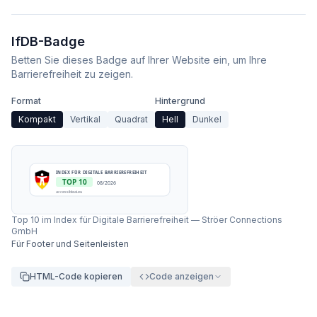
IfDB-Badge
Betten Sie dieses Badge auf Ihrer Website ein, um Ihre
Barrierefreiheit zu zeigen.
Format
Hintergrund
Kompakt
Vertikal
Quadrat
Hell
Dunkel
INDEX FÜR DIGITALE BARRIEREFREIHEIT
TOP 10
08/2026
accessibleai.eu
Top 10 im Index für Digitale Barrierefreiheit
—
Ströer Connections
GmbH
Für Footer und Seitenleisten
HTML-Code kopieren
Code anzeigen