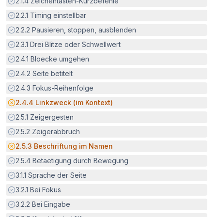
Erfüllt:
2.1.4
Zeichentasten-Kurzbefehle
Erfüllt:
2.2.1
Timing einstellbar
Erfüllt:
2.2.2
Pausieren, stoppen, ausblenden
Erfüllt:
2.3.1
Drei Blitze oder Schwellwert
Erfüllt:
2.4.1
Bloecke umgehen
Erfüllt:
2.4.2
Seite betitelt
Erfüllt:
2.4.3
Fokus-Reihenfolge
Potenzielle Barriere:
2.4.4
Linkzweck (im Kontext)
Erfüllt:
2.5.1
Zeigergesten
Erfüllt:
2.5.2
Zeigerabbruch
Potenzielle Barriere:
2.5.3
Beschriftung im Namen
Erfüllt:
2.5.4
Betaetigung durch Bewegung
Erfüllt:
3.1.1
Sprache der Seite
Erfüllt:
3.2.1
Bei Fokus
Erfüllt:
3.2.2
Bei Eingabe