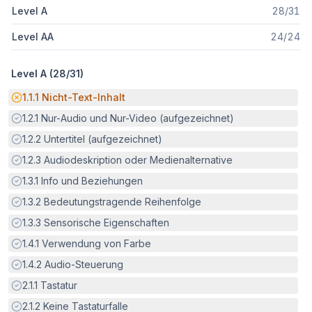
Level A
28
/
31
Level AA
24
/
24
Level A (
28
/
31
)
Potenzielle Barriere:
1.1.1
Nicht-Text-Inhalt
Erfüllt:
1.2.1
Nur-Audio und Nur-Video (aufgezeichnet)
Erfüllt:
1.2.2
Untertitel (aufgezeichnet)
Erfüllt:
1.2.3
Audiodeskription oder Medienalternative
Erfüllt:
1.3.1
Info und Beziehungen
Erfüllt:
1.3.2
Bedeutungstragende Reihenfolge
Erfüllt:
1.3.3
Sensorische Eigenschaften
Erfüllt:
1.4.1
Verwendung von Farbe
Erfüllt:
1.4.2
Audio-Steuerung
Erfüllt:
2.1.1
Tastatur
Erfüllt:
2.1.2
Keine Tastaturfalle