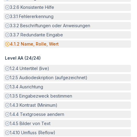
Erfüllt:
3.2.6
Konsistente Hilfe
Erfüllt:
3.3.1
Fehlererkennung
Erfüllt:
3.3.2
Beschriftungen oder Anweisungen
Erfüllt:
3.3.7
Redundante Eingabe
Potenzielle Barriere:
4.1.2
Name, Rolle, Wert
Level AA (
24
/
24
)
Erfüllt:
1.2.4
Untertitel (live)
Erfüllt:
1.2.5
Audiodeskription (aufgezeichnet)
Erfüllt:
1.3.4
Ausrichtung
Erfüllt:
1.3.5
Eingabezweck bestimmen
Erfüllt:
1.4.3
Kontrast (Minimum)
Erfüllt:
1.4.4
Textgroesse aendern
Erfüllt:
1.4.5
Bilder von Text
Erfüllt:
1.4.10
Umfluss (Reflow)