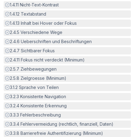
Erfüllt:
1.4.11
Nicht-Text-Kontrast
Erfüllt:
1.4.12
Textabstand
Erfüllt:
1.4.13
Inhalt bei Hover oder Fokus
Erfüllt:
2.4.5
Verschiedene Wege
Erfüllt:
2.4.6
Ueberschriften und Beschriftungen
Erfüllt:
2.4.7
Sichtbarer Fokus
Erfüllt:
2.4.11
Fokus nicht verdeckt (Minimum)
Erfüllt:
2.5.7
Ziehbewegungen
Erfüllt:
2.5.8
Zielgroesse (Minimum)
Erfüllt:
3.1.2
Sprache von Teilen
Erfüllt:
3.2.3
Konsistente Navigation
Erfüllt:
3.2.4
Konsistente Erkennung
Erfüllt:
3.3.3
Fehlerbeschreibung
Erfüllt:
3.3.4
Fehlervermeidung (rechtlich, finanziell, Daten)
Erfüllt:
3.3.8
Barrierefreie Authentifizierung (Minimum)