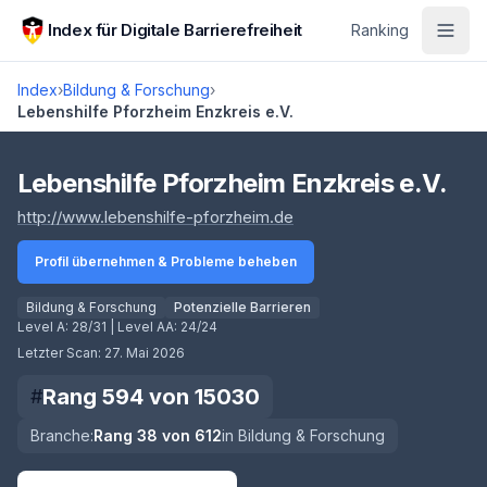
Zum Hauptinhalt springen
Index für Digitale Barrierefreiheit
Ranking
Index
›
Bildung & Forschung
›
Lebenshilfe Pforzheim Enzkreis e.V.
Score lädt
Lebenshilfe Pforzheim Enzkreis e.V.
(öffnet in neuem Tab)
http://www.lebenshilfe-pforzheim.de
Profil übernehmen & Probleme beheben
Bildung & Forschung
Potenzielle Barrieren
Level A:
28/31
| Level AA:
24/24
Letzter Scan:
27. Mai 2026
Rang
594
von
15030
#
Branche:
Rang
38
von
612
in
Bildung & Forschung