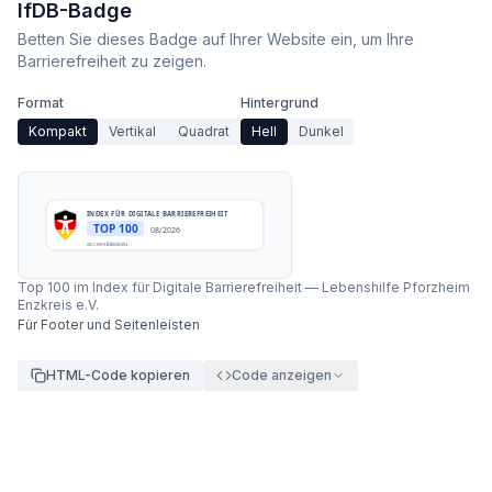
IfDB-Badge
Betten Sie dieses Badge auf Ihrer Website ein, um Ihre
Barrierefreiheit zu zeigen.
Format
Hintergrund
Kompakt
Vertikal
Quadrat
Hell
Dunkel
INDEX FÜR DIGITALE BARRIEREFREIHEIT
TOP 100
08/2026
accessibleai.eu
Top 100 im Index für Digitale Barrierefreiheit
—
Lebenshilfe Pforzheim
Enzkreis e.V.
Für Footer und Seitenleisten
HTML-Code kopieren
Code anzeigen