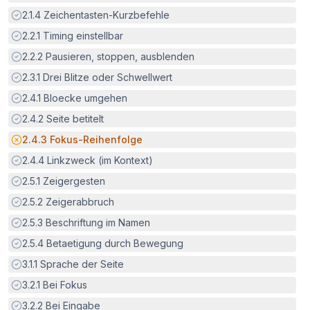
Erfüllt:
2.1.4
Zeichentasten-Kurzbefehle
Erfüllt:
2.2.1
Timing einstellbar
Erfüllt:
2.2.2
Pausieren, stoppen, ausblenden
Erfüllt:
2.3.1
Drei Blitze oder Schwellwert
Erfüllt:
2.4.1
Bloecke umgehen
Erfüllt:
2.4.2
Seite betitelt
Potenzielle Barriere:
2.4.3
Fokus-Reihenfolge
Erfüllt:
2.4.4
Linkzweck (im Kontext)
Erfüllt:
2.5.1
Zeigergesten
Erfüllt:
2.5.2
Zeigerabbruch
Erfüllt:
2.5.3
Beschriftung im Namen
Erfüllt:
2.5.4
Betaetigung durch Bewegung
Erfüllt:
3.1.1
Sprache der Seite
Erfüllt:
3.2.1
Bei Fokus
Erfüllt:
3.2.2
Bei Eingabe