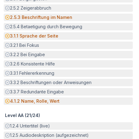
Erfüllt:
2.5.2
Zeigerabbruch
Potenzielle Barriere:
2.5.3
Beschriftung im Namen
Erfüllt:
2.5.4
Betaetigung durch Bewegung
Potenzielle Barriere:
3.1.1
Sprache der Seite
Erfüllt:
3.2.1
Bei Fokus
Erfüllt:
3.2.2
Bei Eingabe
Erfüllt:
3.2.6
Konsistente Hilfe
Erfüllt:
3.3.1
Fehlererkennung
Erfüllt:
3.3.2
Beschriftungen oder Anweisungen
Erfüllt:
3.3.7
Redundante Eingabe
Potenzielle Barriere:
4.1.2
Name, Rolle, Wert
Level AA (
21
/
24
)
Erfüllt:
1.2.4
Untertitel (live)
Erfüllt:
1.2.5
Audiodeskription (aufgezeichnet)