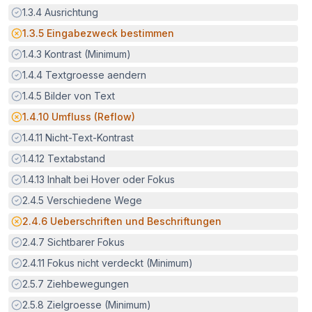
Erfüllt:
1.3.4
Ausrichtung
Potenzielle Barriere:
1.3.5
Eingabezweck bestimmen
Erfüllt:
1.4.3
Kontrast (Minimum)
Erfüllt:
1.4.4
Textgroesse aendern
Erfüllt:
1.4.5
Bilder von Text
Potenzielle Barriere:
1.4.10
Umfluss (Reflow)
Erfüllt:
1.4.11
Nicht-Text-Kontrast
Erfüllt:
1.4.12
Textabstand
Erfüllt:
1.4.13
Inhalt bei Hover oder Fokus
Erfüllt:
2.4.5
Verschiedene Wege
Potenzielle Barriere:
2.4.6
Ueberschriften und Beschriftungen
Erfüllt:
2.4.7
Sichtbarer Fokus
Erfüllt:
2.4.11
Fokus nicht verdeckt (Minimum)
Erfüllt:
2.5.7
Ziehbewegungen
Erfüllt:
2.5.8
Zielgroesse (Minimum)