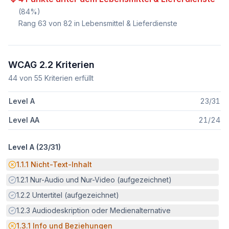
(
84
%)
Rang
63
von
82
in Lebensmittel & Lieferdienste
WCAG 2.2 Kriterien
44
von
55
Kriterien erfüllt
Level A
23
/
31
Level AA
21
/
24
Level A (
23
/
31
)
Potenzielle Barriere:
1.1.1
Nicht-Text-Inhalt
Erfüllt:
1.2.1
Nur-Audio und Nur-Video (aufgezeichnet)
Erfüllt:
1.2.2
Untertitel (aufgezeichnet)
Erfüllt:
1.2.3
Audiodeskription oder Medienalternative
Potenzielle Barriere:
1.3.1
Info und Beziehungen