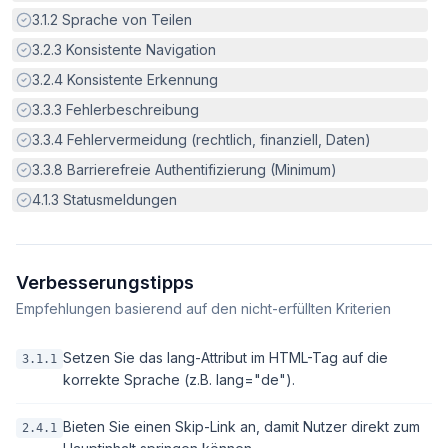
Erfüllt:
3.1.2
Sprache von Teilen
Erfüllt:
3.2.3
Konsistente Navigation
Erfüllt:
3.2.4
Konsistente Erkennung
Erfüllt:
3.3.3
Fehlerbeschreibung
Erfüllt:
3.3.4
Fehlervermeidung (rechtlich, finanziell, Daten)
Erfüllt:
3.3.8
Barrierefreie Authentifizierung (Minimum)
Erfüllt:
4.1.3
Statusmeldungen
Verbesserungstipps
Empfehlungen basierend auf den nicht-erfüllten Kriterien
Setzen Sie das lang-Attribut im HTML-Tag auf die
3.1.1
korrekte Sprache (z.B. lang="de").
Bieten Sie einen Skip-Link an, damit Nutzer direkt zum
2.4.1