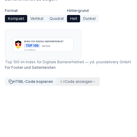
Format
Hintergrund
Kompakt
Vertikal
Quadrat
Hell
Dunkel
INDEX FÜR DIGITALE BARRIEREFREIHEIT
TOP 100
08/2026
accessibleai.eu
Top 100 im Index für Digitale Barrierefreiheit
—
yd. yourdelivery GmbH
Für Footer und Seitenleisten
HTML-Code kopieren
Code anzeigen