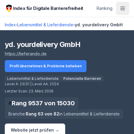
Zum Hauptinhalt springen
Index für Digitale Barrierefreiheit
Ranking
Index
›
Lebensmittel & Lieferdienste
›
yd. yourdelivery GmbH
Score lädt
yd. yourdelivery GmbH
(öffnet in neuem Tab)
https://lieferando.de
Profil übernehmen & Probleme beheben
Lebensmittel & Lieferdienste
Potenzielle Barrieren
Level A:
23/31
| Level AA:
21/24
Letzter Scan:
23. März 2026
Rang
9537
von
15030
#
Branche:
Rang
63
von
82
in
Lebensmittel & Lieferdienste
Website jetzt prüfen →