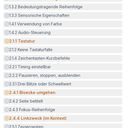
Erfüllt:
1.3.2
Bedeutungstragende Reihenfolge
Erfüllt:
1.3.3
Sensorische Eigenschaften
Erfüllt:
1.4.1
Verwendung von Farbe
Erfüllt:
1.4.2
Audio-Steuerung
Potenzielle Barriere:
2.1.1
Tastatur
Erfüllt:
2.1.2
Keine Tastaturfalle
Erfüllt:
2.1.4
Zeichentasten-Kurzbefehle
Erfüllt:
2.2.1
Timing einstellbar
Erfüllt:
2.2.2
Pausieren, stoppen, ausblenden
Erfüllt:
2.3.1
Drei Blitze oder Schwellwert
Potenzielle Barriere:
2.4.1
Bloecke umgehen
Erfüllt:
2.4.2
Seite betitelt
Erfüllt:
2.4.3
Fokus-Reihenfolge
Potenzielle Barriere:
2.4.4
Linkzweck (im Kontext)
Erfüllt:
2.5.1
Zeigergesten