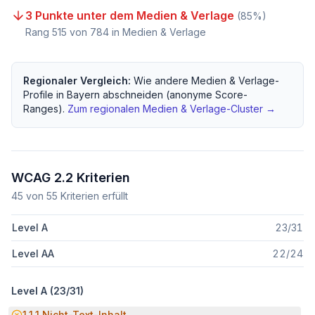
3 Punkte unter dem Medien & Verlage
(
85
%)
Rang
515
von
784
in Medien & Verlage
Regionaler Vergleich:
Wie andere
Medien & Verlage
-
Profile in
Bayern
abschneiden (anonyme Score-
Ranges).
Zum regionalen
Medien & Verlage
-Cluster →
WCAG 2.2 Kriterien
45
von
55
Kriterien erfüllt
Level A
23
/
31
Level AA
22
/
24
Level A (
23
/
31
)
Potenzielle Barriere:
1.1.1
Nicht-Text-Inhalt