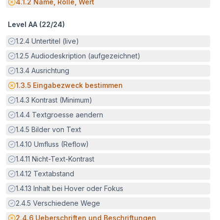
Potenzielle Barriere:
4.1.2
Name, Rolle, Wert
Level AA (
22
/
24
)
Erfüllt:
1.2.4
Untertitel (live)
Erfüllt:
1.2.5
Audiodeskription (aufgezeichnet)
Erfüllt:
1.3.4
Ausrichtung
Potenzielle Barriere:
1.3.5
Eingabezweck bestimmen
Erfüllt:
1.4.3
Kontrast (Minimum)
Erfüllt:
1.4.4
Textgroesse aendern
Erfüllt:
1.4.5
Bilder von Text
Erfüllt:
1.4.10
Umfluss (Reflow)
Erfüllt:
1.4.11
Nicht-Text-Kontrast
Erfüllt:
1.4.12
Textabstand
Erfüllt:
1.4.13
Inhalt bei Hover oder Fokus
Erfüllt:
2.4.5
Verschiedene Wege
Potenzielle Barriere:
2.4.6
Ueberschriften und Beschriftungen