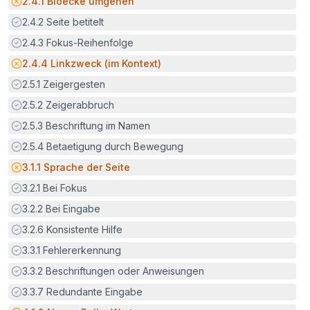
Potenzielle Barriere:
2.4.1
Bloecke umgehen
Erfüllt:
2.4.2
Seite betitelt
Erfüllt:
2.4.3
Fokus-Reihenfolge
Potenzielle Barriere:
2.4.4
Linkzweck (im Kontext)
Erfüllt:
2.5.1
Zeigergesten
Erfüllt:
2.5.2
Zeigerabbruch
Erfüllt:
2.5.3
Beschriftung im Namen
Erfüllt:
2.5.4
Betaetigung durch Bewegung
Potenzielle Barriere:
3.1.1
Sprache der Seite
Erfüllt:
3.2.1
Bei Fokus
Erfüllt:
3.2.2
Bei Eingabe
Erfüllt:
3.2.6
Konsistente Hilfe
Erfüllt:
3.3.1
Fehlererkennung
Erfüllt:
3.3.2
Beschriftungen oder Anweisungen
Erfüllt:
3.3.7
Redundante Eingabe