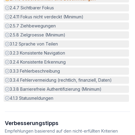
Erfüllt:
2.4.7
Sichtbarer Fokus
Erfüllt:
2.4.11
Fokus nicht verdeckt (Minimum)
Erfüllt:
2.5.7
Ziehbewegungen
Erfüllt:
2.5.8
Zielgroesse (Minimum)
Erfüllt:
3.1.2
Sprache von Teilen
Erfüllt:
3.2.3
Konsistente Navigation
Erfüllt:
3.2.4
Konsistente Erkennung
Erfüllt:
3.3.3
Fehlerbeschreibung
Erfüllt:
3.3.4
Fehlervermeidung (rechtlich, finanziell, Daten)
Erfüllt:
3.3.8
Barrierefreie Authentifizierung (Minimum)
Erfüllt:
4.1.3
Statusmeldungen
Verbesserungstipps
Empfehlungen basierend auf den nicht-erfüllten Kriterien