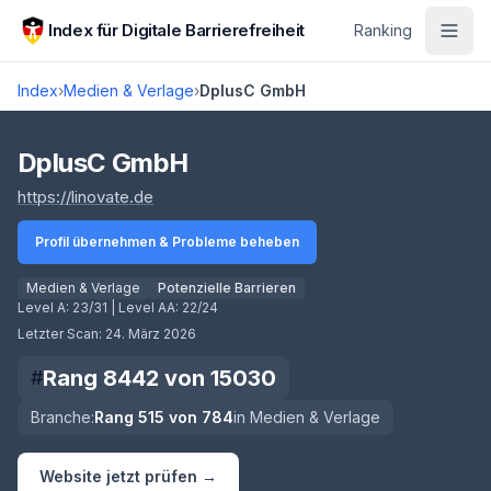
Zum Hauptinhalt springen
Index für Digitale Barrierefreiheit
Ranking
Index
›
Medien & Verlage
›
DplusC GmbH
Score lädt
DplusC GmbH
(öffnet in neuem Tab)
https://linovate.de
Profil übernehmen & Probleme beheben
Medien & Verlage
Potenzielle Barrieren
Level A:
23/31
| Level AA:
22/24
Letzter Scan:
24. März 2026
Rang
8442
von
15030
#
Branche:
Rang
515
von
784
in
Medien & Verlage
Website jetzt prüfen →