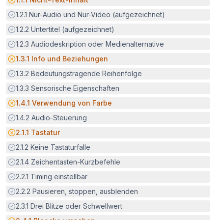
Erfüllt:
1.2.1
Nur-Audio und Nur-Video (aufgezeichnet)
Erfüllt:
1.2.2
Untertitel (aufgezeichnet)
Erfüllt:
1.2.3
Audiodeskription oder Medienalternative
Potenzielle Barriere:
1.3.1
Info und Beziehungen
Erfüllt:
1.3.2
Bedeutungstragende Reihenfolge
Erfüllt:
1.3.3
Sensorische Eigenschaften
Potenzielle Barriere:
1.4.1
Verwendung von Farbe
Erfüllt:
1.4.2
Audio-Steuerung
Potenzielle Barriere:
2.1.1
Tastatur
Erfüllt:
2.1.2
Keine Tastaturfalle
Erfüllt:
2.1.4
Zeichentasten-Kurzbefehle
Erfüllt:
2.2.1
Timing einstellbar
Erfüllt:
2.2.2
Pausieren, stoppen, ausblenden
Erfüllt:
2.3.1
Drei Blitze oder Schwellwert