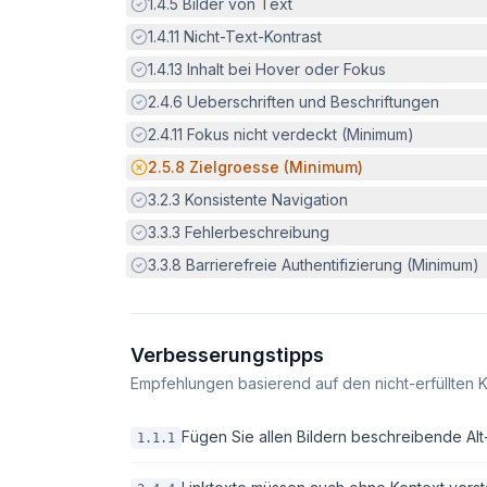
Erfüllt:
1.4.5
Bilder von Text
Erfüllt:
1.4.11
Nicht-Text-Kontrast
Erfüllt:
1.4.13
Inhalt bei Hover oder Fokus
Erfüllt:
2.4.6
Ueberschriften und Beschriftungen
Erfüllt:
2.4.11
Fokus nicht verdeckt (Minimum)
Potenzielle Barriere:
2.5.8
Zielgroesse (Minimum)
Erfüllt:
3.2.3
Konsistente Navigation
Erfüllt:
3.3.3
Fehlerbeschreibung
Erfüllt:
3.3.8
Barrierefreie Authentifizierung (Minimum)
Verbesserungstipps
Empfehlungen basierend auf den nicht-erfüllten K
Fügen Sie allen Bildern beschreibende Alt-T
1.1.1