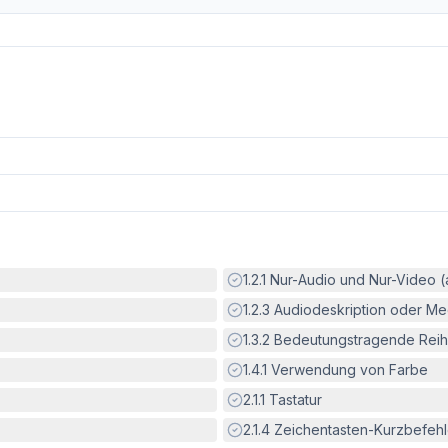
Erfüllt:
1.2.1
Nur-Audio und Nur-Video 
Erfüllt:
1.2.3
Audiodeskription oder Med
Erfüllt:
1.3.2
Bedeutungstragende Reih
Erfüllt:
1.4.1
Verwendung von Farbe
Erfüllt:
2.1.1
Tastatur
Erfüllt:
2.1.4
Zeichentasten-Kurzbefeh