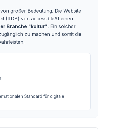
ags von großer Bedeutung. Die Website
eit (IfDB) von accessibleAI einen
der Branche "kultur"
. Ein solcher
 zugänglich zu machen und somit die
ährleisten.
s
.
rnationalen Standard für digitale