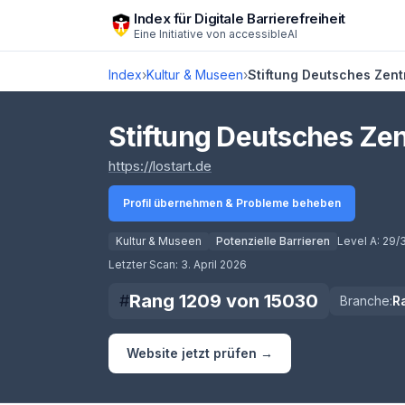
Zum Hauptinhalt springen
Index für Digitale Barrierefreiheit
Eine Initiative von
accessibleAI
Index
›
Kultur & Museen
›
Stiftung Deutsches Zent
Stiftung Deutsches Zen
(öffnet in neuem Tab)
https://lostart.de
Profil übernehmen & Probleme beheben
Kultur & Museen
Potenzielle Barrieren
Level A:
29/
Score lädt
Letzter Scan:
3. April 2026
Rang
1209
von
15030
#
Branche:
R
Website jetzt prüfen →