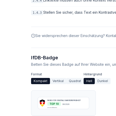
Linktexte müssen auch ohne Kontext verstä
2.4.4
Stellen Sie sicher, dass Text ein Kontrastv
1.4.3
Sie widersprechen dieser Einschätzung? Kontak
IfDB-Badge
Betten Sie dieses Badge auf Ihrer Website ein, um 
Format
Hintergrund
Kompakt
Vertikal
Quadrat
Hell
Dunkel
INDEX FÜR DIGITALE BARRIEREFREIHEIT
TOP 10
08/2026
accessibleai.eu