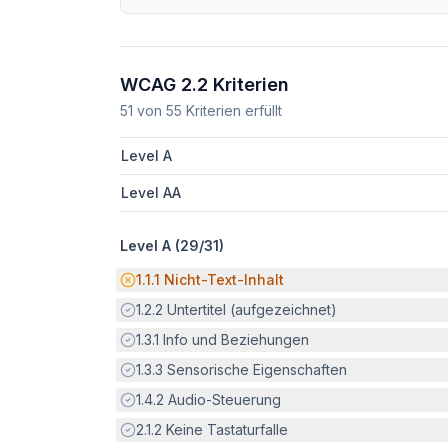
WCAG 2.2 Kriterien
51
von
55
Kriterien erfüllt
Level A
Level AA
Level A (
29
/
31
)
Potenzielle Barriere:
1.1.1
Nicht-Text-Inhalt
Erfüllt:
1.2.2
Untertitel (aufgezeichnet)
Erfüllt:
1.3.1
Info und Beziehungen
Erfüllt:
1.3.3
Sensorische Eigenschaften
Erfüllt:
1.4.2
Audio-Steuerung
Erfüllt:
2.1.2
Keine Tastaturfalle