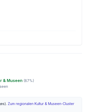
ur & Museen
(
87
%)
useen
es).
Zum regionalen
Kultur & Museen
-Cluster