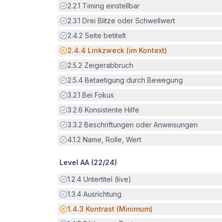
Erfüllt:
2.2.1
Timing einstellbar
Erfüllt:
2.3.1
Drei Blitze oder Schwellwert
Erfüllt:
2.4.2
Seite betitelt
Potenzielle Barriere:
2.4.4
Linkzweck (im Kontext)
Erfüllt:
2.5.2
Zeigerabbruch
Erfüllt:
2.5.4
Betaetigung durch Bewegung
Erfüllt:
3.2.1
Bei Fokus
Erfüllt:
3.2.6
Konsistente Hilfe
Erfüllt:
3.3.2
Beschriftungen oder Anweisungen
Erfüllt:
4.1.2
Name, Rolle, Wert
Level AA (
22
/
24
)
Erfüllt:
1.2.4
Untertitel (live)
Erfüllt:
1.3.4
Ausrichtung
Potenzielle Barriere:
1.4.3
Kontrast (Minimum)