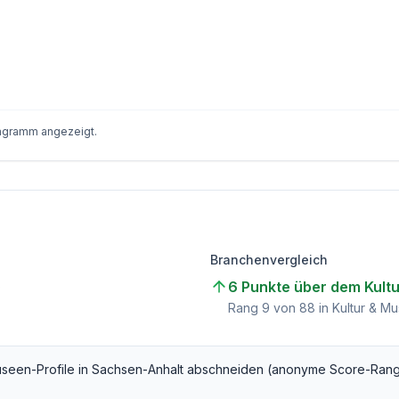
iagramm angezeigt.
Branchenvergleich
6 Punkte über dem Kult
)
Rang
9
von
88
in Kultur & M
useen
-Profile in
Sachsen-Anhalt
abschneiden (anonyme Score-Rang