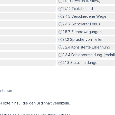
Erfüllt:
1.4.10
Umfluss (Reflow)
Erfüllt:
1.4.12
Textabstand
Erfüllt:
2.4.5
Verschiedene Wege
Erfüllt:
2.4.7
Sichtbarer Fokus
Erfüllt:
2.5.7
Ziehbewegungen
Erfüllt:
3.1.2
Sprache von Teilen
Erfüllt:
3.2.4
Konsistente Erkennung
Erfüllt:
3.3.4
Fehlervermeidung (rechtlic
Erfüllt:
4.1.3
Statusmeldungen
riterien
exte hinzu, die den Bildinhalt vermitteln.