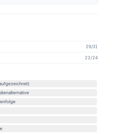
29
/
31
22
/
24
(aufgezeichnet)
ienalternative
enfolge
le