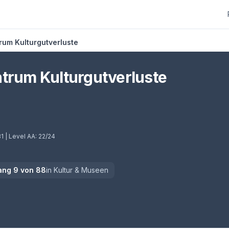
rum Kulturgutverluste
trum Kulturgutverluste
31
| Level AA:
22/24
ang
9
von
88
in
Kultur & Museen