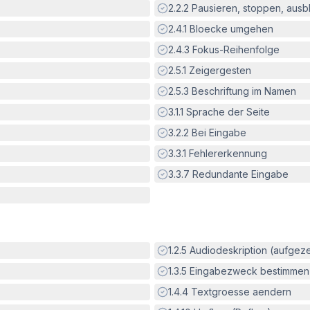
Erfüllt:
2.2.2
Pausieren, stoppen, aus
Erfüllt:
2.4.1
Bloecke umgehen
Erfüllt:
2.4.3
Fokus-Reihenfolge
Erfüllt:
2.5.1
Zeigergesten
Erfüllt:
2.5.3
Beschriftung im Namen
Erfüllt:
3.1.1
Sprache der Seite
Erfüllt:
3.2.2
Bei Eingabe
Erfüllt:
3.3.1
Fehlererkennung
Erfüllt:
3.3.7
Redundante Eingabe
Erfüllt:
1.2.5
Audiodeskription (aufgez
Erfüllt:
1.3.5
Eingabezweck bestimmen
Erfüllt:
1.4.4
Textgroesse aendern