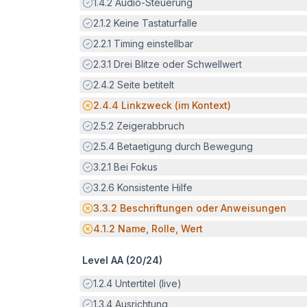
Erfüllt:
1.4.2
Audio-Steuerung
Erfüllt:
2.1.2
Keine Tastaturfalle
Erfüllt:
2.2.1
Timing einstellbar
Erfüllt:
2.3.1
Drei Blitze oder Schwellwert
Erfüllt:
2.4.2
Seite betitelt
Potenzielle Barriere:
2.4.4
Linkzweck (im Kontext)
Erfüllt:
2.5.2
Zeigerabbruch
Erfüllt:
2.5.4
Betaetigung durch Bewegung
Erfüllt:
3.2.1
Bei Fokus
Erfüllt:
3.2.6
Konsistente Hilfe
Potenzielle Barriere:
3.3.2
Beschriftungen oder Anweisungen
Potenzielle Barriere:
4.1.2
Name, Rolle, Wert
Level AA (
20
/
24
)
Erfüllt:
1.2.4
Untertitel (live)
Erfüllt:
1.3.4
Ausrichtung