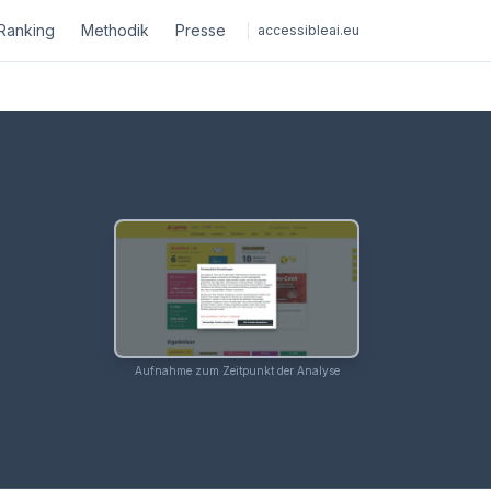
Ranking
Methodik
Presse
accessibleai.eu
Aufnahme zum Zeitpunkt der Analyse