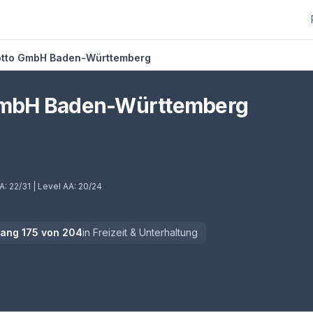
Lotto GmbH Baden-Württemberg
 GmbH Baden-Württemberg
 A:
22/31
| Level AA:
20/24
Rang
175
von
204
in
Freizeit & Unterhaltung