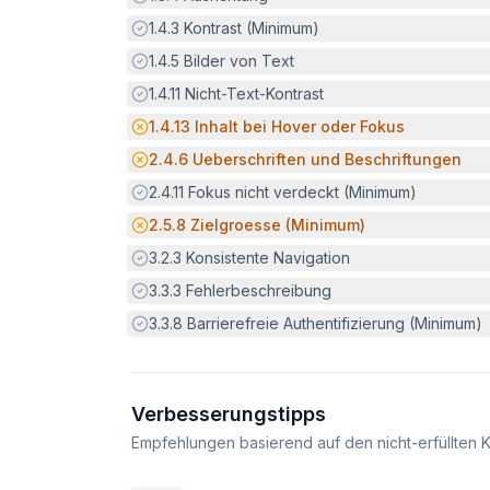
Erfüllt:
1.4.3
Kontrast (Minimum)
Erfüllt:
1.4.5
Bilder von Text
Erfüllt:
1.4.11
Nicht-Text-Kontrast
Potenzielle Barriere:
1.4.13
Inhalt bei Hover oder Fokus
Potenzielle Barriere:
2.4.6
Ueberschriften und Beschriftungen
Erfüllt:
2.4.11
Fokus nicht verdeckt (Minimum)
Potenzielle Barriere:
2.5.8
Zielgroesse (Minimum)
Erfüllt:
3.2.3
Konsistente Navigation
Erfüllt:
3.3.3
Fehlerbeschreibung
Erfüllt:
3.3.8
Barrierefreie Authentifizierung (Minimum)
Verbesserungstipps
Empfehlungen basierend auf den nicht-erfüllten K