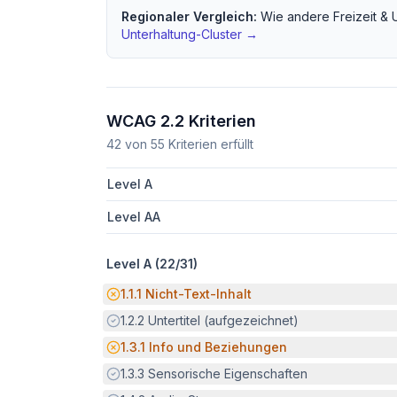
Regionaler Vergleich:
Wie andere
Freizeit & 
Unterhaltung
-Cluster →
WCAG 2.2 Kriterien
42
von
55
Kriterien erfüllt
Level A
Level AA
Level A (
22
/
31
)
Potenzielle Barriere:
1.1.1
Nicht-Text-Inhalt
Erfüllt:
1.2.2
Untertitel (aufgezeichnet)
Potenzielle Barriere:
1.3.1
Info und Beziehungen
Erfüllt:
1.3.3
Sensorische Eigenschaften