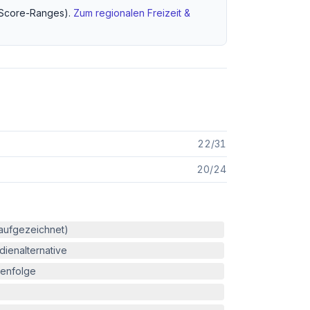
Score-Ranges).
Zum regionalen
Freizeit &
22
/
31
20
/
24
(aufgezeichnet)
ienalternative
enfolge