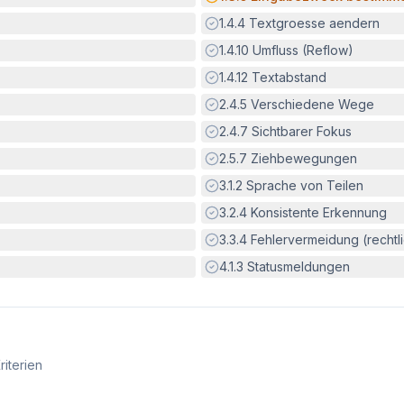
Erfüllt:
1.4.4
Textgroesse aendern
Erfüllt:
1.4.10
Umfluss (Reflow)
Erfüllt:
1.4.12
Textabstand
Erfüllt:
2.4.5
Verschiedene Wege
Erfüllt:
2.4.7
Sichtbarer Fokus
Erfüllt:
2.5.7
Ziehbewegungen
Erfüllt:
3.1.2
Sprache von Teilen
Erfüllt:
3.2.4
Konsistente Erkennung
Erfüllt:
3.3.4
Fehlervermeidung (rechtlic
Erfüllt:
4.1.3
Statusmeldungen
riterien