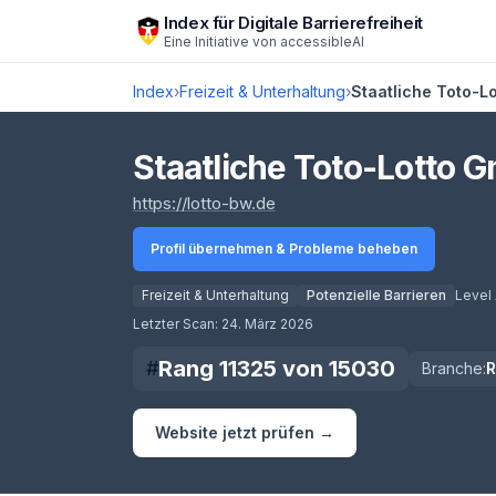
Zum Hauptinhalt springen
Index für Digitale Barrierefreiheit
Eine Initiative von
accessibleAI
Index
›
Freizeit & Unterhaltung
›
Staatliche Toto-
Staatliche Toto-Lotto
(öffnet in neuem Tab)
https://lotto-bw.de
Profil übernehmen & Probleme beheben
Freizeit & Unterhaltung
Potenzielle Barrieren
Level
Score lädt
Letzter Scan:
24. März 2026
Rang
11325
von
15030
#
Branche:
Website jetzt prüfen →