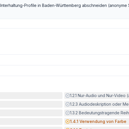
Unterhaltung
-Profile in
Baden-Württemberg
abschneiden (anonyme 
Erfüllt:
1.2.1
Nur-Audio und Nur-Video 
Erfüllt:
1.2.3
Audiodeskription oder Med
Erfüllt:
1.3.2
Bedeutungstragende Reih
Potenzielle Barriere:
1.4.1
Verwendung von Farbe