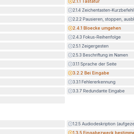
Potenzielle Barriere:
2.1.1
Tastatur
Erfüllt:
2.1.4
Zeichentasten-Kurzbefeh
Erfüllt:
2.2.2
Pausieren, stoppen, aus
Potenzielle Barriere:
2.4.1
Bloecke umgehen
Erfüllt:
2.4.3
Fokus-Reihenfolge
Erfüllt:
2.5.1
Zeigergesten
Erfüllt:
2.5.3
Beschriftung im Namen
Erfüllt:
3.1.1
Sprache der Seite
Potenzielle Barriere:
3.2.2
Bei Eingabe
Erfüllt:
3.3.1
Fehlererkennung
Erfüllt:
3.3.7
Redundante Eingabe
Erfüllt:
1.2.5
Audiodeskription (aufgez
Potenzielle Barriere:
1.3.5
Eingabezweck bestimm