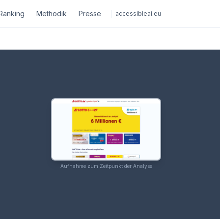
Ranking
Methodik
Presse
accessibleai.eu
Aufnahme zum Zeitpunkt der Analyse