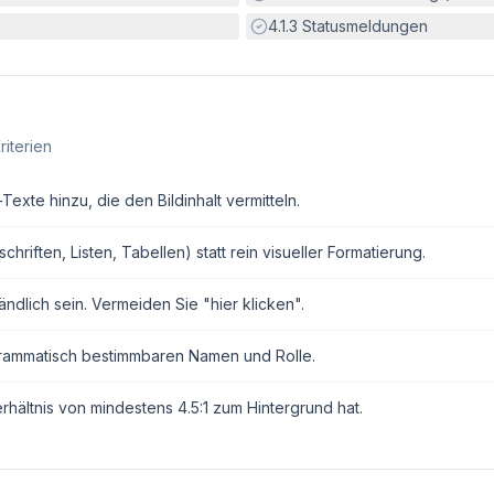
Erfüllt:
4.1.3
Statusmeldungen
riterien
exte hinzu, die den Bildinhalt vermitteln.
ften, Listen, Tabellen) statt rein visueller Formatierung.
ndlich sein. Vermeiden Sie "hier klicken".
grammatisch bestimmbaren Namen und Rolle.
erhältnis von mindestens 4.5:1 zum Hintergrund hat.