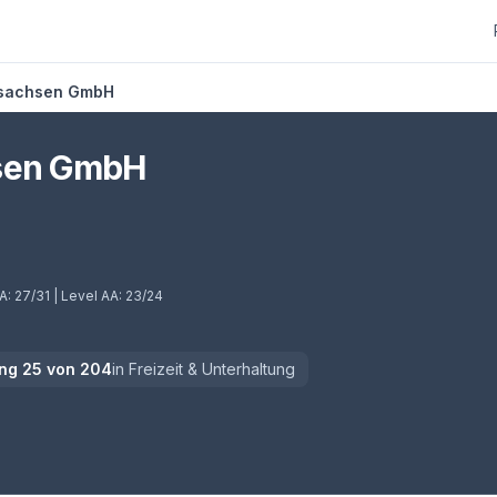
rsachsen GmbH
hsen GmbH
 A:
27/31
| Level AA:
23/24
ng
25
von
204
in
Freizeit & Unterhaltung