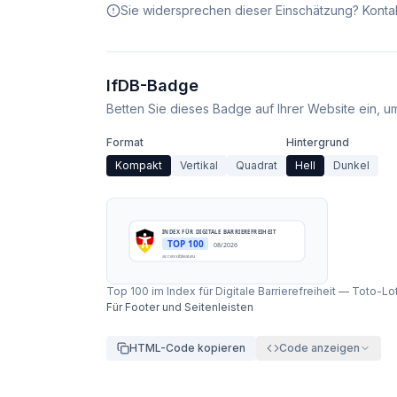
Sie widersprechen dieser Einschätzung? Kontak
IfDB-Badge
Betten Sie dieses Badge auf Ihrer Website ein, um 
Format
Hintergrund
Kompakt
Vertikal
Quadrat
Hell
Dunkel
INDEX FÜR DIGITALE BARRIEREFREIHEIT
TOP 100
08/2026
accessibleai.eu
Top 100 im Index für Digitale Barrierefreiheit
—
Toto-Lo
Für Footer und Seitenleisten
HTML-Code kopieren
Code anzeigen