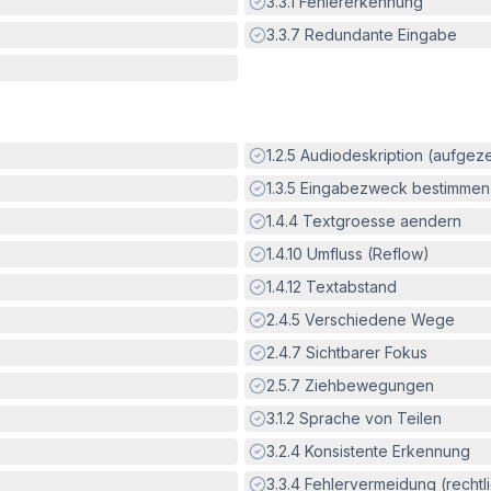
Erfüllt:
3.3.1
Fehlererkennung
Erfüllt:
3.3.7
Redundante Eingabe
Erfüllt:
1.2.5
Audiodeskription (aufgez
Erfüllt:
1.3.5
Eingabezweck bestimmen
Erfüllt:
1.4.4
Textgroesse aendern
Erfüllt:
1.4.10
Umfluss (Reflow)
Erfüllt:
1.4.12
Textabstand
Erfüllt:
2.4.5
Verschiedene Wege
Erfüllt:
2.4.7
Sichtbarer Fokus
Erfüllt:
2.5.7
Ziehbewegungen
Erfüllt:
3.1.2
Sprache von Teilen
Erfüllt:
3.2.4
Konsistente Erkennung
Erfüllt:
3.3.4
Fehlervermeidung (rechtlic