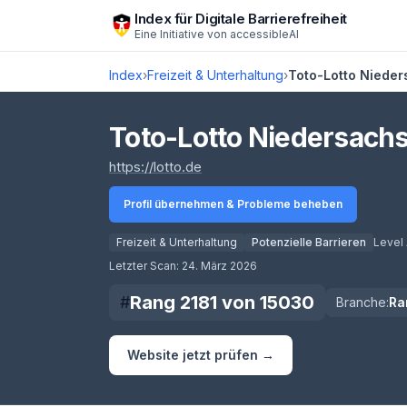
Zum Hauptinhalt springen
Index für Digitale Barrierefreiheit
Eine Initiative von
accessibleAI
Index
›
Freizeit & Unterhaltung
›
Toto-Lotto Niede
Toto-Lotto Niedersac
(öffnet in neuem Tab)
https://lotto.de
Profil übernehmen & Probleme beheben
Freizeit & Unterhaltung
Potenzielle Barrieren
Level
Score lädt
Letzter Scan:
24. März 2026
Rang
2181
von
15030
#
Branche:
Ra
Website jetzt prüfen →