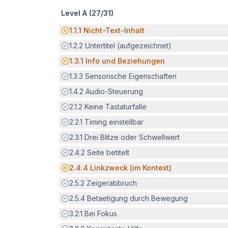
Level A (
27
/
31
)
Potenzielle Barriere:
1.1.1
Nicht-Text-Inhalt
Erfüllt:
1.2.2
Untertitel (aufgezeichnet)
Potenzielle Barriere:
1.3.1
Info und Beziehungen
Erfüllt:
1.3.3
Sensorische Eigenschaften
Erfüllt:
1.4.2
Audio-Steuerung
Erfüllt:
2.1.2
Keine Tastaturfalle
Erfüllt:
2.2.1
Timing einstellbar
Erfüllt:
2.3.1
Drei Blitze oder Schwellwert
Erfüllt:
2.4.2
Seite betitelt
Potenzielle Barriere:
2.4.4
Linkzweck (im Kontext)
Erfüllt:
2.5.2
Zeigerabbruch
Erfüllt:
2.5.4
Betaetigung durch Bewegung
Erfüllt:
3.2.1
Bei Fokus