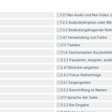
Erfüllt:
1.2.1
Nur-Audio und Nur-Video 
Erfüllt:
1.2.3
Audiodeskription oder Med
Erfüllt:
1.3.2
Bedeutungstragende Reih
Erfüllt:
1.4.1
Verwendung von Farbe
Erfüllt:
2.1.1
Tastatur
Erfüllt:
2.1.4
Zeichentasten-Kurzbefeh
Erfüllt:
2.2.2
Pausieren, stoppen, aus
Erfüllt:
2.4.1
Bloecke umgehen
Erfüllt:
2.4.3
Fokus-Reihenfolge
Erfüllt:
2.5.1
Zeigergesten
Erfüllt:
2.5.3
Beschriftung im Namen
Erfüllt:
3.1.1
Sprache der Seite
Erfüllt:
3.2.2
Bei Eingabe