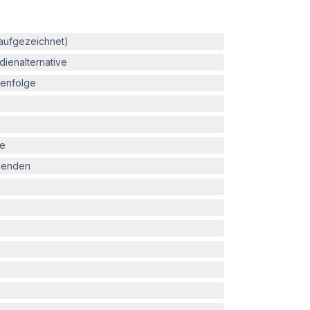
(aufgezeichnet)
ienalternative
enfolge
le
blenden