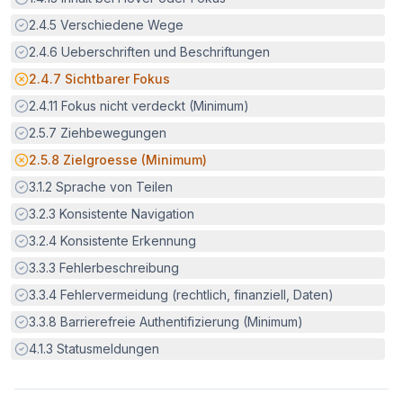
Erfüllt:
2.4.5
Verschiedene Wege
Erfüllt:
2.4.6
Ueberschriften und Beschriftungen
Potenzielle Barriere:
2.4.7
Sichtbarer Fokus
Erfüllt:
2.4.11
Fokus nicht verdeckt (Minimum)
Erfüllt:
2.5.7
Ziehbewegungen
Potenzielle Barriere:
2.5.8
Zielgroesse (Minimum)
Erfüllt:
3.1.2
Sprache von Teilen
Erfüllt:
3.2.3
Konsistente Navigation
Erfüllt:
3.2.4
Konsistente Erkennung
Erfüllt:
3.3.3
Fehlerbeschreibung
Erfüllt:
3.3.4
Fehlervermeidung (rechtlich, finanziell, Daten)
Erfüllt:
3.3.8
Barrierefreie Authentifizierung (Minimum)
Erfüllt:
4.1.3
Statusmeldungen