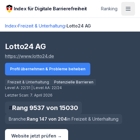
Zum Hauptinhalt springen
Index für Digitale Barrierefreiheit
Ranking
Index
›
Freizeit & Unterhaltung
›
Lotto24 AG
Score lädt
Lotto24 AG
(öffnet in neuem Tab)
https://www.lotto24.de
Profil übernehmen & Probleme beheben
Freizeit & Unterhaltung
Potenzielle Barrieren
Level A:
22/31
| Level AA:
22/24
Letzter Scan:
7. April 2026
Rang
9537
von
15030
#
Branche:
Rang
147
von
204
in
Freizeit & Unterhaltung
Website jetzt prüfen →