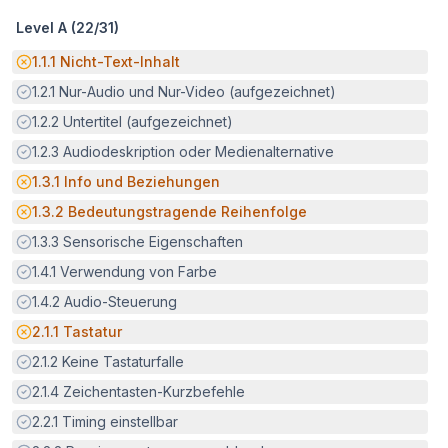
Level A (
22
/
31
)
Potenzielle Barriere:
1.1.1
Nicht-Text-Inhalt
Erfüllt:
1.2.1
Nur-Audio und Nur-Video (aufgezeichnet)
Erfüllt:
1.2.2
Untertitel (aufgezeichnet)
Erfüllt:
1.2.3
Audiodeskription oder Medienalternative
Potenzielle Barriere:
1.3.1
Info und Beziehungen
Potenzielle Barriere:
1.3.2
Bedeutungstragende Reihenfolge
Erfüllt:
1.3.3
Sensorische Eigenschaften
Erfüllt:
1.4.1
Verwendung von Farbe
Erfüllt:
1.4.2
Audio-Steuerung
Potenzielle Barriere:
2.1.1
Tastatur
Erfüllt:
2.1.2
Keine Tastaturfalle
Erfüllt:
2.1.4
Zeichentasten-Kurzbefehle
Erfüllt:
2.2.1
Timing einstellbar