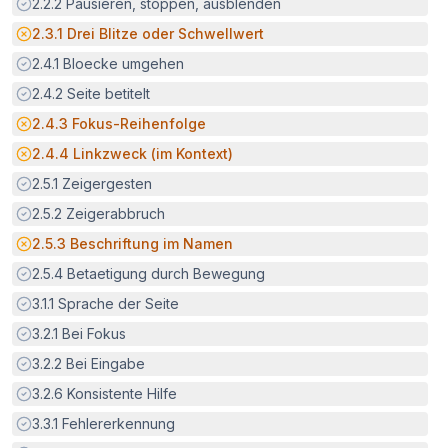
Erfüllt:
2.2.2
Pausieren, stoppen, ausblenden
Potenzielle Barriere:
2.3.1
Drei Blitze oder Schwellwert
Erfüllt:
2.4.1
Bloecke umgehen
Erfüllt:
2.4.2
Seite betitelt
Potenzielle Barriere:
2.4.3
Fokus-Reihenfolge
Potenzielle Barriere:
2.4.4
Linkzweck (im Kontext)
Erfüllt:
2.5.1
Zeigergesten
Erfüllt:
2.5.2
Zeigerabbruch
Potenzielle Barriere:
2.5.3
Beschriftung im Namen
Erfüllt:
2.5.4
Betaetigung durch Bewegung
Erfüllt:
3.1.1
Sprache der Seite
Erfüllt:
3.2.1
Bei Fokus
Erfüllt:
3.2.2
Bei Eingabe
Erfüllt:
3.2.6
Konsistente Hilfe
Erfüllt:
3.3.1
Fehlererkennung