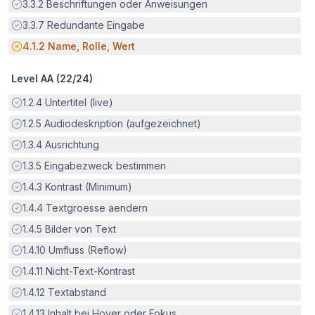
Erfüllt:
3.3.2
Beschriftungen oder Anweisungen
Erfüllt:
3.3.7
Redundante Eingabe
Potenzielle Barriere:
4.1.2
Name, Rolle, Wert
Level AA (
22
/
24
)
Erfüllt:
1.2.4
Untertitel (live)
Erfüllt:
1.2.5
Audiodeskription (aufgezeichnet)
Erfüllt:
1.3.4
Ausrichtung
Erfüllt:
1.3.5
Eingabezweck bestimmen
Erfüllt:
1.4.3
Kontrast (Minimum)
Erfüllt:
1.4.4
Textgroesse aendern
Erfüllt:
1.4.5
Bilder von Text
Erfüllt:
1.4.10
Umfluss (Reflow)
Erfüllt:
1.4.11
Nicht-Text-Kontrast
Erfüllt:
1.4.12
Textabstand
Erfüllt:
1.4.13
Inhalt bei Hover oder Fokus