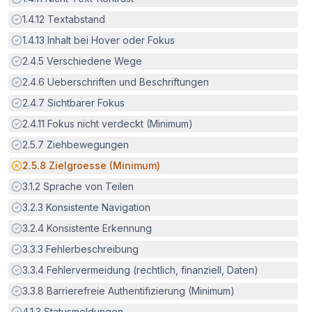
Erfüllt:
1.4.12
Textabstand
Erfüllt:
1.4.13
Inhalt bei Hover oder Fokus
Erfüllt:
2.4.5
Verschiedene Wege
Erfüllt:
2.4.6
Ueberschriften und Beschriftungen
Erfüllt:
2.4.7
Sichtbarer Fokus
Erfüllt:
2.4.11
Fokus nicht verdeckt (Minimum)
Erfüllt:
2.5.7
Ziehbewegungen
Potenzielle Barriere:
2.5.8
Zielgroesse (Minimum)
Erfüllt:
3.1.2
Sprache von Teilen
Erfüllt:
3.2.3
Konsistente Navigation
Erfüllt:
3.2.4
Konsistente Erkennung
Erfüllt:
3.3.3
Fehlerbeschreibung
Erfüllt:
3.3.4
Fehlervermeidung (rechtlich, finanziell, Daten)
Erfüllt:
3.3.8
Barrierefreie Authentifizierung (Minimum)
Erfüllt:
4.1.3
Statusmeldungen