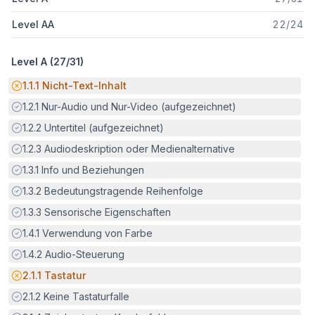
Level AA
22
/
24
Level A (
27
/
31
)
Potenzielle Barriere:
1.1.1
Nicht-Text-Inhalt
Erfüllt:
1.2.1
Nur-Audio und Nur-Video (aufgezeichnet)
Erfüllt:
1.2.2
Untertitel (aufgezeichnet)
Erfüllt:
1.2.3
Audiodeskription oder Medienalternative
Erfüllt:
1.3.1
Info und Beziehungen
Erfüllt:
1.3.2
Bedeutungstragende Reihenfolge
Erfüllt:
1.3.3
Sensorische Eigenschaften
Erfüllt:
1.4.1
Verwendung von Farbe
Erfüllt:
1.4.2
Audio-Steuerung
Potenzielle Barriere:
2.1.1
Tastatur
Erfüllt:
2.1.2
Keine Tastaturfalle