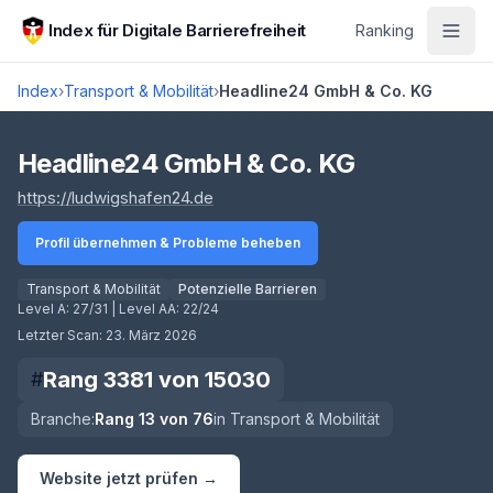
Zum Hauptinhalt springen
Index für Digitale Barrierefreiheit
Ranking
Index
›
Transport & Mobilität
›
Headline24 GmbH & Co. KG
Score lädt
Headline24 GmbH & Co. KG
(öffnet in neuem Tab)
https://ludwigshafen24.de
Profil übernehmen & Probleme beheben
Transport & Mobilität
Potenzielle Barrieren
Level A:
27/31
| Level AA:
22/24
Letzter Scan:
23. März 2026
Rang
3381
von
15030
#
Branche:
Rang
13
von
76
in
Transport & Mobilität
Website jetzt prüfen →