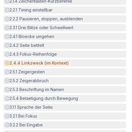
Erfüllt:
2.1.4
Zeichentasten-Kurzbefehle
Erfüllt:
2.2.1
Timing einstellbar
Erfüllt:
2.2.2
Pausieren, stoppen, ausblenden
Erfüllt:
2.3.1
Drei Blitze oder Schwellwert
Erfüllt:
2.4.1
Bloecke umgehen
Erfüllt:
2.4.2
Seite betitelt
Erfüllt:
2.4.3
Fokus-Reihenfolge
Potenzielle Barriere:
2.4.4
Linkzweck (im Kontext)
Erfüllt:
2.5.1
Zeigergesten
Erfüllt:
2.5.2
Zeigerabbruch
Erfüllt:
2.5.3
Beschriftung im Namen
Erfüllt:
2.5.4
Betaetigung durch Bewegung
Erfüllt:
3.1.1
Sprache der Seite
Erfüllt:
3.2.1
Bei Fokus
Erfüllt:
3.2.2
Bei Eingabe