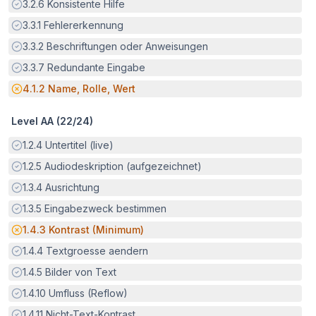
Erfüllt:
3.2.6
Konsistente Hilfe
Erfüllt:
3.3.1
Fehlererkennung
Erfüllt:
3.3.2
Beschriftungen oder Anweisungen
Erfüllt:
3.3.7
Redundante Eingabe
Potenzielle Barriere:
4.1.2
Name, Rolle, Wert
Level AA (
22
/
24
)
Erfüllt:
1.2.4
Untertitel (live)
Erfüllt:
1.2.5
Audiodeskription (aufgezeichnet)
Erfüllt:
1.3.4
Ausrichtung
Erfüllt:
1.3.5
Eingabezweck bestimmen
Potenzielle Barriere:
1.4.3
Kontrast (Minimum)
Erfüllt:
1.4.4
Textgroesse aendern
Erfüllt:
1.4.5
Bilder von Text
Erfüllt:
1.4.10
Umfluss (Reflow)
Erfüllt:
1.4.11
Nicht-Text-Kontrast