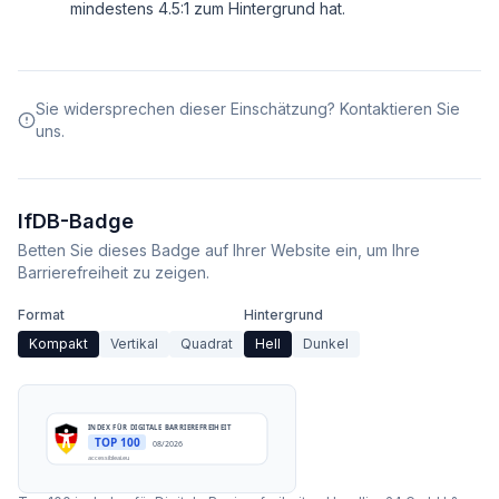
mindestens 4.5:1 zum Hintergrund hat.
Sie widersprechen dieser Einschätzung? Kontaktieren Sie
uns.
IfDB-Badge
Betten Sie dieses Badge auf Ihrer Website ein, um Ihre
Barrierefreiheit zu zeigen.
Format
Hintergrund
Kompakt
Vertikal
Quadrat
Hell
Dunkel
INDEX FÜR DIGITALE BARRIEREFREIHEIT
TOP 100
08/2026
accessibleai.eu