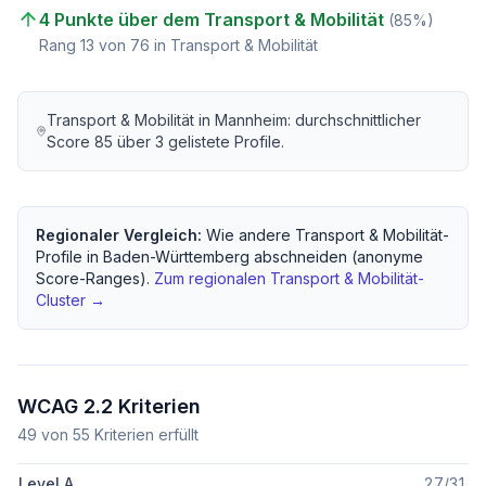
4 Punkte über dem Transport & Mobilität
(
85
%)
Rang
13
von
76
in Transport & Mobilität
Transport & Mobilität
in
Mannheim
: durchschnittlicher
Score
85
über
3
gelistete Profile.
Regionaler Vergleich:
Wie andere
Transport & Mobilität
-
Profile in
Baden-Württemberg
abschneiden (anonyme
Score-Ranges).
Zum regionalen
Transport & Mobilität
-
Cluster →
WCAG 2.2 Kriterien
49
von
55
Kriterien erfüllt
Level A
27
/
31