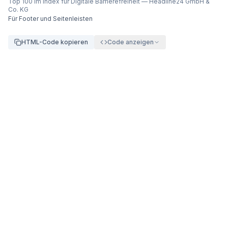
Top 100 im Index für Digitale Barrierefreiheit
—
Headline24 GmbH &
Co. KG
Für Footer und Seitenleisten
HTML-Code kopieren
Code anzeigen