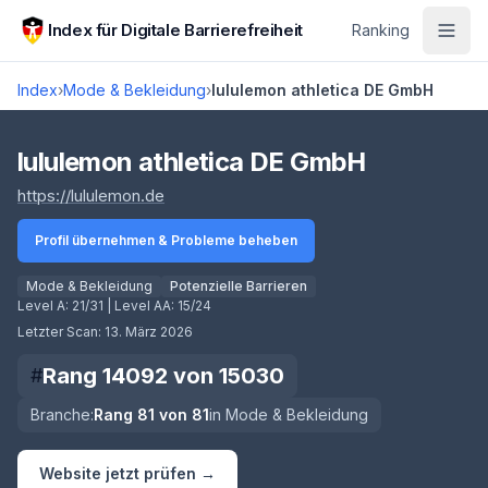
Zum Hauptinhalt springen
Index für Digitale Barrierefreiheit
Ranking
Index
›
Mode & Bekleidung
›
lululemon athletica DE GmbH
Score lädt
lululemon athletica DE GmbH
(öffnet in neuem Tab)
https://lululemon.de
Profil übernehmen & Probleme beheben
Mode & Bekleidung
Potenzielle Barrieren
Level A:
21/31
| Level AA:
15/24
Letzter Scan:
13. März 2026
Rang
14092
von
15030
#
Branche:
Rang
81
von
81
in
Mode & Bekleidung
Website jetzt prüfen →