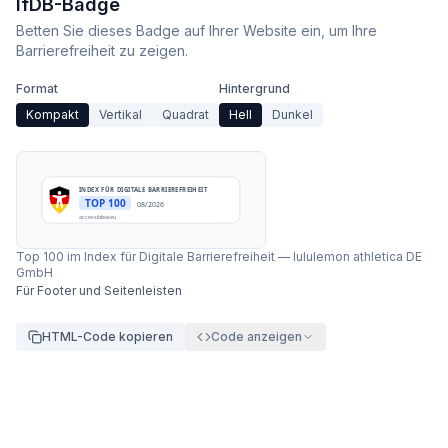
IfDB-Badge
Betten Sie dieses Badge auf Ihrer Website ein, um Ihre
Barrierefreiheit zu zeigen.
Format
Hintergrund
Kompakt
Vertikal
Quadrat
Hell
Dunkel
INDEX FÜR DIGITALE BARRIEREFREIHEIT
TOP 100
08/2026
accessibleai.eu
Top 100 im Index für Digitale Barrierefreiheit
—
lululemon athletica DE
GmbH
Für Footer und Seitenleisten
HTML-Code kopieren
Code anzeigen