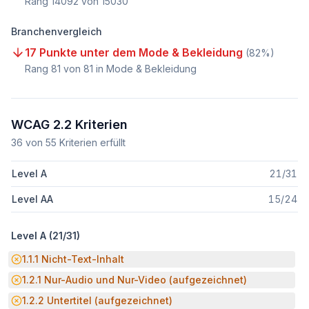
Rang
14092
von
15030
Branchenvergleich
17 Punkte unter dem Mode & Bekleidung
(
82
%)
Rang
81
von
81
in Mode & Bekleidung
WCAG 2.2 Kriterien
36
von
55
Kriterien erfüllt
Level A
21
/
31
Level AA
15
/
24
Level A (
21
/
31
)
Potenzielle Barriere:
1.1.1
Nicht-Text-Inhalt
Potenzielle Barriere:
1.2.1
Nur-Audio und Nur-Video (aufgezeichnet)
Potenzielle Barriere:
1.2.2
Untertitel (aufgezeichnet)