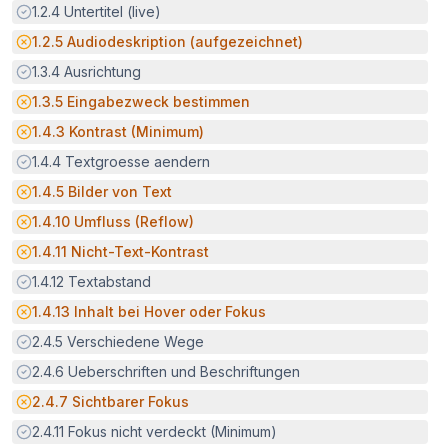
Erfüllt:
1.2.4
Untertitel (live)
Potenzielle Barriere:
1.2.5
Audiodeskription (aufgezeichnet)
Erfüllt:
1.3.4
Ausrichtung
Potenzielle Barriere:
1.3.5
Eingabezweck bestimmen
Potenzielle Barriere:
1.4.3
Kontrast (Minimum)
Erfüllt:
1.4.4
Textgroesse aendern
Potenzielle Barriere:
1.4.5
Bilder von Text
Potenzielle Barriere:
1.4.10
Umfluss (Reflow)
Potenzielle Barriere:
1.4.11
Nicht-Text-Kontrast
Erfüllt:
1.4.12
Textabstand
Potenzielle Barriere:
1.4.13
Inhalt bei Hover oder Fokus
Erfüllt:
2.4.5
Verschiedene Wege
Erfüllt:
2.4.6
Ueberschriften und Beschriftungen
Potenzielle Barriere:
2.4.7
Sichtbarer Fokus
Erfüllt:
2.4.11
Fokus nicht verdeckt (Minimum)