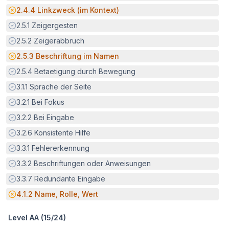
Potenzielle Barriere:
2.4.4
Linkzweck (im Kontext)
Erfüllt:
2.5.1
Zeigergesten
Erfüllt:
2.5.2
Zeigerabbruch
Potenzielle Barriere:
2.5.3
Beschriftung im Namen
Erfüllt:
2.5.4
Betaetigung durch Bewegung
Erfüllt:
3.1.1
Sprache der Seite
Erfüllt:
3.2.1
Bei Fokus
Erfüllt:
3.2.2
Bei Eingabe
Erfüllt:
3.2.6
Konsistente Hilfe
Erfüllt:
3.3.1
Fehlererkennung
Erfüllt:
3.3.2
Beschriftungen oder Anweisungen
Erfüllt:
3.3.7
Redundante Eingabe
Potenzielle Barriere:
4.1.2
Name, Rolle, Wert
Level AA (
15
/
24
)