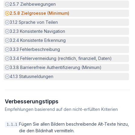
Erfüllt:
2.5.7
Ziehbewegungen
Potenzielle Barriere:
2.5.8
Zielgroesse (Minimum)
Erfüllt:
3.1.2
Sprache von Teilen
Erfüllt:
3.2.3
Konsistente Navigation
Erfüllt:
3.2.4
Konsistente Erkennung
Erfüllt:
3.3.3
Fehlerbeschreibung
Erfüllt:
3.3.4
Fehlervermeidung (rechtlich, finanziell, Daten)
Erfüllt:
3.3.8
Barrierefreie Authentifizierung (Minimum)
Erfüllt:
4.1.3
Statusmeldungen
Verbesserungstipps
Empfehlungen basierend auf den nicht-erfüllten Kriterien
Fügen Sie allen Bildern beschreibende Alt-Texte hinzu,
1.1.1
die den Bildinhalt vermitteln.