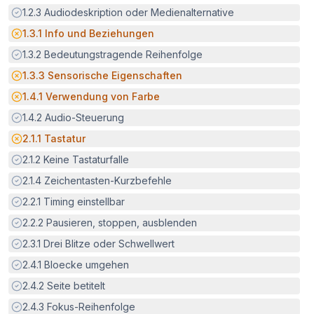
Erfüllt:
1.2.3
Audiodeskription oder Medienalternative
Potenzielle Barriere:
1.3.1
Info und Beziehungen
Erfüllt:
1.3.2
Bedeutungstragende Reihenfolge
Potenzielle Barriere:
1.3.3
Sensorische Eigenschaften
Potenzielle Barriere:
1.4.1
Verwendung von Farbe
Erfüllt:
1.4.2
Audio-Steuerung
Potenzielle Barriere:
2.1.1
Tastatur
Erfüllt:
2.1.2
Keine Tastaturfalle
Erfüllt:
2.1.4
Zeichentasten-Kurzbefehle
Erfüllt:
2.2.1
Timing einstellbar
Erfüllt:
2.2.2
Pausieren, stoppen, ausblenden
Erfüllt:
2.3.1
Drei Blitze oder Schwellwert
Erfüllt:
2.4.1
Bloecke umgehen
Erfüllt:
2.4.2
Seite betitelt
Erfüllt:
2.4.3
Fokus-Reihenfolge