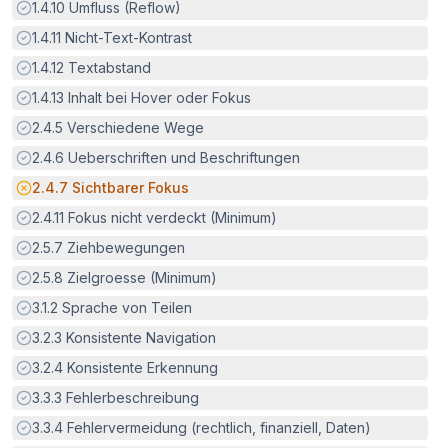
Erfüllt:
1.4.10
Umfluss (Reflow)
Erfüllt:
1.4.11
Nicht-Text-Kontrast
Erfüllt:
1.4.12
Textabstand
Erfüllt:
1.4.13
Inhalt bei Hover oder Fokus
Erfüllt:
2.4.5
Verschiedene Wege
Erfüllt:
2.4.6
Ueberschriften und Beschriftungen
Potenzielle Barriere:
2.4.7
Sichtbarer Fokus
Erfüllt:
2.4.11
Fokus nicht verdeckt (Minimum)
Erfüllt:
2.5.7
Ziehbewegungen
Erfüllt:
2.5.8
Zielgroesse (Minimum)
Erfüllt:
3.1.2
Sprache von Teilen
Erfüllt:
3.2.3
Konsistente Navigation
Erfüllt:
3.2.4
Konsistente Erkennung
Erfüllt:
3.3.3
Fehlerbeschreibung
Erfüllt:
3.3.4
Fehlervermeidung (rechtlich, finanziell, Daten)