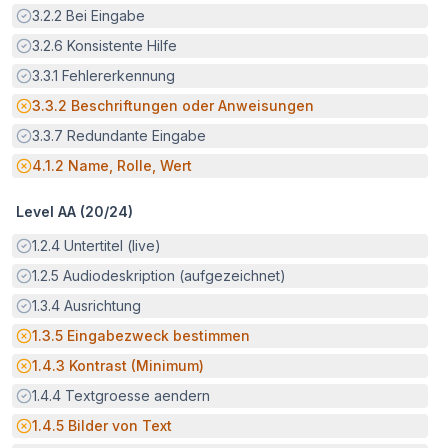
Erfüllt:
3.2.2
Bei Eingabe
Erfüllt:
3.2.6
Konsistente Hilfe
Erfüllt:
3.3.1
Fehlererkennung
Potenzielle Barriere:
3.3.2
Beschriftungen oder Anweisungen
Erfüllt:
3.3.7
Redundante Eingabe
Potenzielle Barriere:
4.1.2
Name, Rolle, Wert
Level AA (
20
/
24
)
Erfüllt:
1.2.4
Untertitel (live)
Erfüllt:
1.2.5
Audiodeskription (aufgezeichnet)
Erfüllt:
1.3.4
Ausrichtung
Potenzielle Barriere:
1.3.5
Eingabezweck bestimmen
Potenzielle Barriere:
1.4.3
Kontrast (Minimum)
Erfüllt:
1.4.4
Textgroesse aendern
Potenzielle Barriere:
1.4.5
Bilder von Text