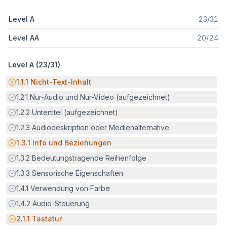
Level A
23
/
31
Level AA
20
/
24
Level A (
23
/
31
)
Potenzielle Barriere:
1.1.1
Nicht-Text-Inhalt
Erfüllt:
1.2.1
Nur-Audio und Nur-Video (aufgezeichnet)
Erfüllt:
1.2.2
Untertitel (aufgezeichnet)
Erfüllt:
1.2.3
Audiodeskription oder Medienalternative
Potenzielle Barriere:
1.3.1
Info und Beziehungen
Erfüllt:
1.3.2
Bedeutungstragende Reihenfolge
Erfüllt:
1.3.3
Sensorische Eigenschaften
Erfüllt:
1.4.1
Verwendung von Farbe
Erfüllt:
1.4.2
Audio-Steuerung
Potenzielle Barriere:
2.1.1
Tastatur