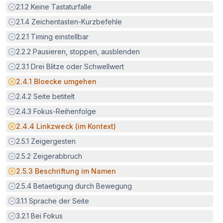
Erfüllt:
2.1.2
Keine Tastaturfalle
Erfüllt:
2.1.4
Zeichentasten-Kurzbefehle
Erfüllt:
2.2.1
Timing einstellbar
Erfüllt:
2.2.2
Pausieren, stoppen, ausblenden
Erfüllt:
2.3.1
Drei Blitze oder Schwellwert
Potenzielle Barriere:
2.4.1
Bloecke umgehen
Erfüllt:
2.4.2
Seite betitelt
Erfüllt:
2.4.3
Fokus-Reihenfolge
Potenzielle Barriere:
2.4.4
Linkzweck (im Kontext)
Erfüllt:
2.5.1
Zeigergesten
Erfüllt:
2.5.2
Zeigerabbruch
Potenzielle Barriere:
2.5.3
Beschriftung im Namen
Erfüllt:
2.5.4
Betaetigung durch Bewegung
Erfüllt:
3.1.1
Sprache der Seite
Erfüllt:
3.2.1
Bei Fokus