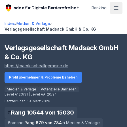
Zum Hauptinhalt springen
Index für Digitale Barrierefreiheit
Ranking
Index
›
Medien & Verlage
›
Verlagsgesellschaft Madsack GmbH & Co. KG
Score lädt
Verlagsgesellschaft Madsack GmbH
& Co. KG
(öffnet in neuem Tab)
https://maerkischeallgemeine.de
Profil übernehmen & Probleme beheben
Medien & Verlage
Potenzielle Barrieren
Level A:
23/31
| Level AA:
20/24
Letzter Scan:
18. März 2026
Rang
10544
von
15030
#
Branche:
Rang
679
von
784
in
Medien & Verlage