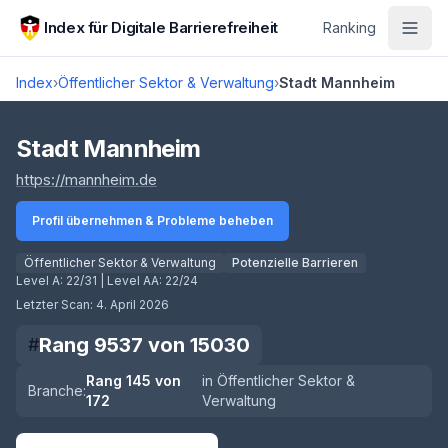
Zum Hauptinhalt springen
Index für Digitale Barrierefreiheit
Ranking
Index
›
Öffentlicher Sektor & Verwaltung
›
Stadt Mannheim
Score lädt
Stadt Mannheim
(öffnet in neuem Tab)
https://mannheim.de
Profil übernehmen & Probleme beheben
Öffentlicher Sektor & Verwaltung
Potenzielle Barrieren
Level A:
22/31
| Level AA:
22/24
Letzter Scan:
4. April 2026
Rang
9537
von
15030
#
Rang
145
von
in
Öffentlicher Sektor &
Branche:
172
Verwaltung