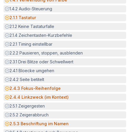
Erfüllt:
1.4.2
Audio-Steuerung
Potenzielle Barriere:
2.1.1
Tastatur
Erfüllt:
2.1.2
Keine Tastaturfalle
Erfüllt:
2.1.4
Zeichentasten-Kurzbefehle
Erfüllt:
2.2.1
Timing einstellbar
Erfüllt:
2.2.2
Pausieren, stoppen, ausblenden
Erfüllt:
2.3.1
Drei Blitze oder Schwellwert
Erfüllt:
2.4.1
Bloecke umgehen
Erfüllt:
2.4.2
Seite betitelt
Potenzielle Barriere:
2.4.3
Fokus-Reihenfolge
Potenzielle Barriere:
2.4.4
Linkzweck (im Kontext)
Erfüllt:
2.5.1
Zeigergesten
Erfüllt:
2.5.2
Zeigerabbruch
Potenzielle Barriere:
2.5.3
Beschriftung im Namen