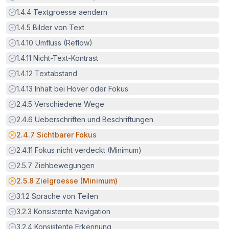
Erfüllt:
1.4.4
Textgroesse aendern
Erfüllt:
1.4.5
Bilder von Text
Erfüllt:
1.4.10
Umfluss (Reflow)
Erfüllt:
1.4.11
Nicht-Text-Kontrast
Erfüllt:
1.4.12
Textabstand
Erfüllt:
1.4.13
Inhalt bei Hover oder Fokus
Erfüllt:
2.4.5
Verschiedene Wege
Erfüllt:
2.4.6
Ueberschriften und Beschriftungen
Potenzielle Barriere:
2.4.7
Sichtbarer Fokus
Erfüllt:
2.4.11
Fokus nicht verdeckt (Minimum)
Erfüllt:
2.5.7
Ziehbewegungen
Potenzielle Barriere:
2.5.8
Zielgroesse (Minimum)
Erfüllt:
3.1.2
Sprache von Teilen
Erfüllt:
3.2.3
Konsistente Navigation
Erfüllt:
3.2.4
Konsistente Erkennung