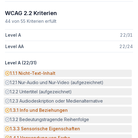
WCAG 2.2 Kriterien
44
von
55
Kriterien erfüllt
Level A
22
/
31
Level AA
22
/
24
Level A (
22
/
31
)
Potenzielle Barriere:
1.1.1
Nicht-Text-Inhalt
Erfüllt:
1.2.1
Nur-Audio und Nur-Video (aufgezeichnet)
Erfüllt:
1.2.2
Untertitel (aufgezeichnet)
Erfüllt:
1.2.3
Audiodeskription oder Medienalternative
Potenzielle Barriere:
1.3.1
Info und Beziehungen
Erfüllt:
1.3.2
Bedeutungstragende Reihenfolge
Potenzielle Barriere:
1.3.3
Sensorische Eigenschaften
Potenzielle Barriere:
1.4.1
Verwendung von Farbe