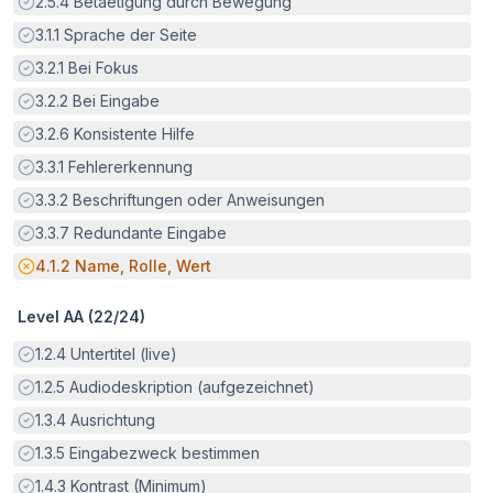
Erfüllt:
2.5.4
Betaetigung durch Bewegung
Erfüllt:
3.1.1
Sprache der Seite
Erfüllt:
3.2.1
Bei Fokus
Erfüllt:
3.2.2
Bei Eingabe
Erfüllt:
3.2.6
Konsistente Hilfe
Erfüllt:
3.3.1
Fehlererkennung
Erfüllt:
3.3.2
Beschriftungen oder Anweisungen
Erfüllt:
3.3.7
Redundante Eingabe
Potenzielle Barriere:
4.1.2
Name, Rolle, Wert
Level AA (
22
/
24
)
Erfüllt:
1.2.4
Untertitel (live)
Erfüllt:
1.2.5
Audiodeskription (aufgezeichnet)
Erfüllt:
1.3.4
Ausrichtung
Erfüllt:
1.3.5
Eingabezweck bestimmen
Erfüllt:
1.4.3
Kontrast (Minimum)