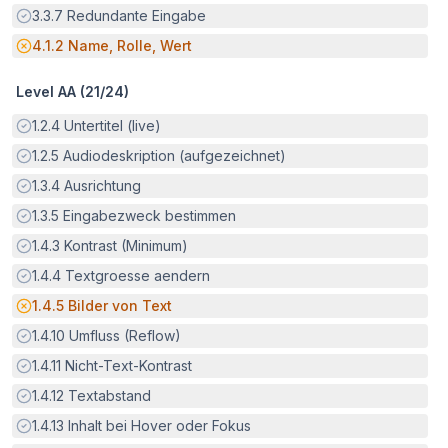
Erfüllt:
3.3.7
Redundante Eingabe
Potenzielle Barriere:
4.1.2
Name, Rolle, Wert
Level AA (
21
/
24
)
Erfüllt:
1.2.4
Untertitel (live)
Erfüllt:
1.2.5
Audiodeskription (aufgezeichnet)
Erfüllt:
1.3.4
Ausrichtung
Erfüllt:
1.3.5
Eingabezweck bestimmen
Erfüllt:
1.4.3
Kontrast (Minimum)
Erfüllt:
1.4.4
Textgroesse aendern
Potenzielle Barriere:
1.4.5
Bilder von Text
Erfüllt:
1.4.10
Umfluss (Reflow)
Erfüllt:
1.4.11
Nicht-Text-Kontrast
Erfüllt:
1.4.12
Textabstand
Erfüllt:
1.4.13
Inhalt bei Hover oder Fokus