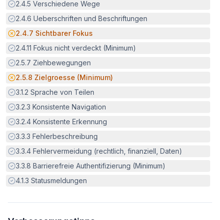
Erfüllt:
2.4.5
Verschiedene Wege
Erfüllt:
2.4.6
Ueberschriften und Beschriftungen
Potenzielle Barriere:
2.4.7
Sichtbarer Fokus
Erfüllt:
2.4.11
Fokus nicht verdeckt (Minimum)
Erfüllt:
2.5.7
Ziehbewegungen
Potenzielle Barriere:
2.5.8
Zielgroesse (Minimum)
Erfüllt:
3.1.2
Sprache von Teilen
Erfüllt:
3.2.3
Konsistente Navigation
Erfüllt:
3.2.4
Konsistente Erkennung
Erfüllt:
3.3.3
Fehlerbeschreibung
Erfüllt:
3.3.4
Fehlervermeidung (rechtlich, finanziell, Daten)
Erfüllt:
3.3.8
Barrierefreie Authentifizierung (Minimum)
Erfüllt:
4.1.3
Statusmeldungen