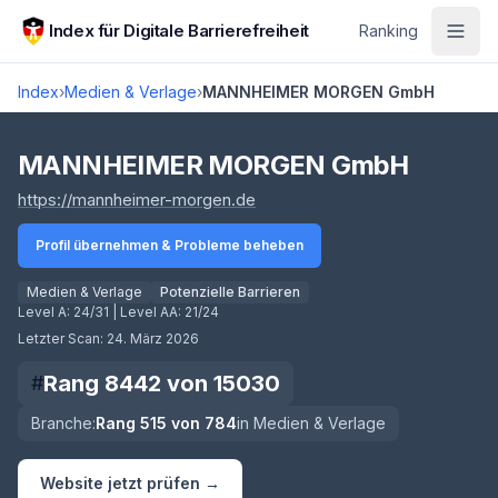
Zum Hauptinhalt springen
Index für Digitale Barrierefreiheit
Ranking
Index
›
Medien & Verlage
›
MANNHEIMER MORGEN GmbH
Score lädt
MANNHEIMER MORGEN GmbH
(öffnet in neuem Tab)
https://mannheimer-morgen.de
Profil übernehmen & Probleme beheben
Medien & Verlage
Potenzielle Barrieren
Level A:
24/31
| Level AA:
21/24
Letzter Scan:
24. März 2026
Rang
8442
von
15030
#
Branche:
Rang
515
von
784
in
Medien & Verlage
Website jetzt prüfen →