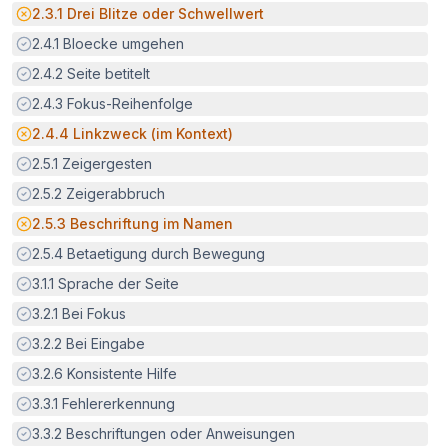
Potenzielle Barriere:
2.3.1
Drei Blitze oder Schwellwert
Erfüllt:
2.4.1
Bloecke umgehen
Erfüllt:
2.4.2
Seite betitelt
Erfüllt:
2.4.3
Fokus-Reihenfolge
Potenzielle Barriere:
2.4.4
Linkzweck (im Kontext)
Erfüllt:
2.5.1
Zeigergesten
Erfüllt:
2.5.2
Zeigerabbruch
Potenzielle Barriere:
2.5.3
Beschriftung im Namen
Erfüllt:
2.5.4
Betaetigung durch Bewegung
Erfüllt:
3.1.1
Sprache der Seite
Erfüllt:
3.2.1
Bei Fokus
Erfüllt:
3.2.2
Bei Eingabe
Erfüllt:
3.2.6
Konsistente Hilfe
Erfüllt:
3.3.1
Fehlererkennung
Erfüllt:
3.3.2
Beschriftungen oder Anweisungen