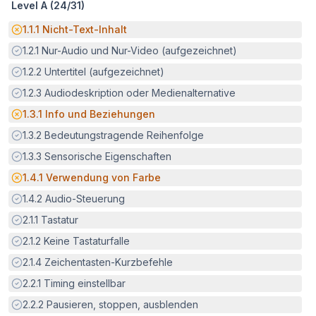
Level A (
24
/
31
)
Potenzielle Barriere:
1.1.1
Nicht-Text-Inhalt
Erfüllt:
1.2.1
Nur-Audio und Nur-Video (aufgezeichnet)
Erfüllt:
1.2.2
Untertitel (aufgezeichnet)
Erfüllt:
1.2.3
Audiodeskription oder Medienalternative
Potenzielle Barriere:
1.3.1
Info und Beziehungen
Erfüllt:
1.3.2
Bedeutungstragende Reihenfolge
Erfüllt:
1.3.3
Sensorische Eigenschaften
Potenzielle Barriere:
1.4.1
Verwendung von Farbe
Erfüllt:
1.4.2
Audio-Steuerung
Erfüllt:
2.1.1
Tastatur
Erfüllt:
2.1.2
Keine Tastaturfalle
Erfüllt:
2.1.4
Zeichentasten-Kurzbefehle
Erfüllt:
2.2.1
Timing einstellbar
Erfüllt:
2.2.2
Pausieren, stoppen, ausblenden