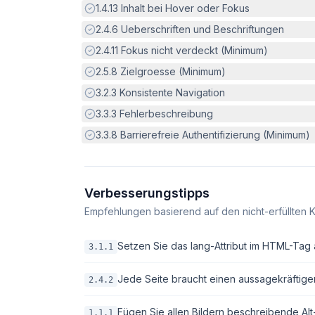
Erfüllt:
1.4.13
Inhalt bei Hover oder Fokus
Erfüllt:
2.4.6
Ueberschriften und Beschriftungen
Erfüllt:
2.4.11
Fokus nicht verdeckt (Minimum)
Erfüllt:
2.5.8
Zielgroesse (Minimum)
Erfüllt:
3.2.3
Konsistente Navigation
Erfüllt:
3.3.3
Fehlerbeschreibung
Erfüllt:
3.3.8
Barrierefreie Authentifizierung (Minimum)
Verbesserungstipps
Empfehlungen basierend auf den nicht-erfüllten K
Setzen Sie das lang-Attribut im HTML-Tag 
3.1.1
Jede Seite braucht einen aussagekräftigen 
2.4.2
Fügen Sie allen Bildern beschreibende Alt-T
1.1.1