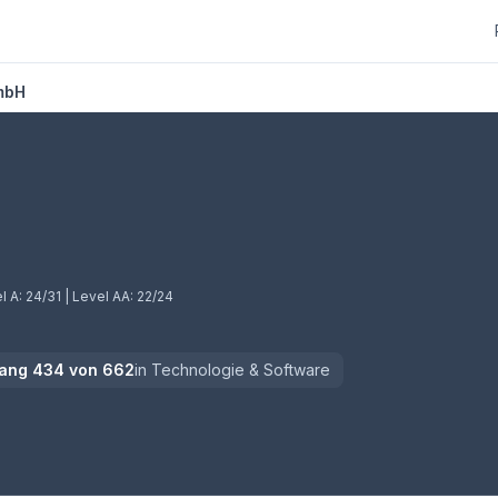
mbH
l A:
24/31
| Level AA:
22/24
ang
434
von
662
in
Technologie & Software