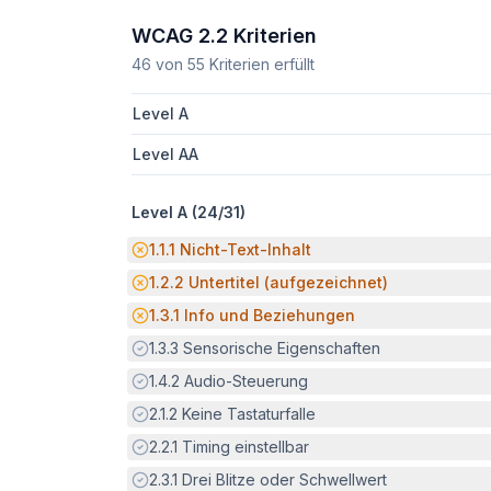
WCAG 2.2 Kriterien
46
von
55
Kriterien erfüllt
Level A
Level AA
Level A (
24
/
31
)
Potenzielle Barriere:
1.1.1
Nicht-Text-Inhalt
Potenzielle Barriere:
1.2.2
Untertitel (aufgezeichnet)
Potenzielle Barriere:
1.3.1
Info und Beziehungen
Erfüllt:
1.3.3
Sensorische Eigenschaften
Erfüllt:
1.4.2
Audio-Steuerung
Erfüllt:
2.1.2
Keine Tastaturfalle
Erfüllt:
2.2.1
Timing einstellbar
Erfüllt:
2.3.1
Drei Blitze oder Schwellwert