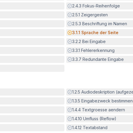
Erfüllt:
2.4.3
Fokus-Reihenfolge
Erfüllt:
2.5.1
Zeigergesten
Erfüllt:
2.5.3
Beschriftung im Namen
Potenzielle Barriere:
3.1.1
Sprache der Seite
Erfüllt:
3.2.2
Bei Eingabe
Erfüllt:
3.3.1
Fehlererkennung
Erfüllt:
3.3.7
Redundante Eingabe
Erfüllt:
1.2.5
Audiodeskription (aufgez
Erfüllt:
1.3.5
Eingabezweck bestimmen
Erfüllt:
1.4.4
Textgroesse aendern
Erfüllt:
1.4.10
Umfluss (Reflow)
Erfüllt:
1.4.12
Textabstand