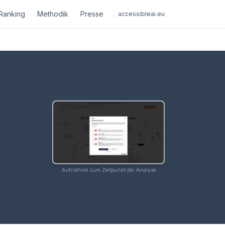
Ranking
Methodik
Presse
accessibleai.eu
Aufnahme zum Zeitpunkt der Analyse