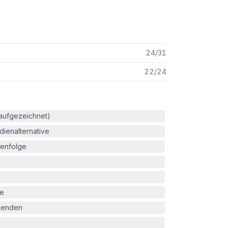
24
/
31
22
/
24
(aufgezeichnet)
ienalternative
enfolge
le
blenden