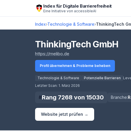
Zum Hauptinhalt springen
Index für Digitale Barrierefreiheit
Eine Initiative von
accessibleAI
Index
›
Technologie & Software
›
ThinkingTech G
ThinkingTech GmbH
(öffnet in neuem Tab)
https://melibo.de
Profil übernehmen & Probleme beheben
Technologie & Software
Potenzielle Barrieren
Leve
Score lädt
Letzter Scan:
1. März 2026
Rang
7268
von
15030
#
Branche:
R
Website jetzt prüfen →