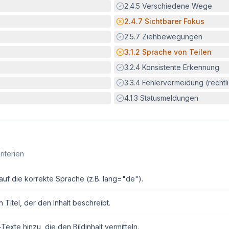
Erfüllt:
2.4.5
Verschiedene Wege
Potenzielle Barriere:
2.4.7
Sichtbarer Fokus
Erfüllt:
2.5.7
Ziehbewegungen
Potenzielle Barriere:
3.1.2
Sprache von Teilen
Erfüllt:
3.2.4
Konsistente Erkennung
Erfüllt:
3.3.4
Fehlervermeidung (rechtlic
Erfüllt:
4.1.3
Statusmeldungen
riterien
auf die korrekte Sprache (z.B. lang="de").
Titel, der den Inhalt beschreibt.
exte hinzu, die den Bildinhalt vermitteln.