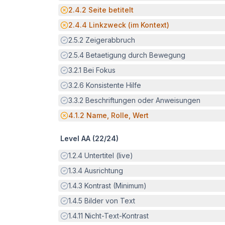
Potenzielle Barriere:
2.4.2
Seite betitelt
Potenzielle Barriere:
2.4.4
Linkzweck (im Kontext)
Erfüllt:
2.5.2
Zeigerabbruch
Erfüllt:
2.5.4
Betaetigung durch Bewegung
Erfüllt:
3.2.1
Bei Fokus
Erfüllt:
3.2.6
Konsistente Hilfe
Erfüllt:
3.3.2
Beschriftungen oder Anweisungen
Potenzielle Barriere:
4.1.2
Name, Rolle, Wert
Level AA (
22
/
24
)
Erfüllt:
1.2.4
Untertitel (live)
Erfüllt:
1.3.4
Ausrichtung
Erfüllt:
1.4.3
Kontrast (Minimum)
Erfüllt:
1.4.5
Bilder von Text
Erfüllt:
1.4.11
Nicht-Text-Kontrast