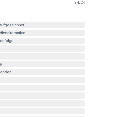
24
/
24
(aufgezeichnet)
ienalternative
enfolge
le
blenden