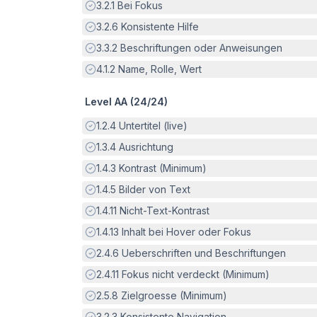
Erfüllt:
3.2.1
Bei Fokus
Erfüllt:
3.2.6
Konsistente Hilfe
Erfüllt:
3.3.2
Beschriftungen oder Anweisungen
Erfüllt:
4.1.2
Name, Rolle, Wert
Level AA (
24
/
24
)
Erfüllt:
1.2.4
Untertitel (live)
Erfüllt:
1.3.4
Ausrichtung
Erfüllt:
1.4.3
Kontrast (Minimum)
Erfüllt:
1.4.5
Bilder von Text
Erfüllt:
1.4.11
Nicht-Text-Kontrast
Erfüllt:
1.4.13
Inhalt bei Hover oder Fokus
Erfüllt:
2.4.6
Ueberschriften und Beschriftungen
Erfüllt:
2.4.11
Fokus nicht verdeckt (Minimum)
Erfüllt:
2.5.8
Zielgroesse (Minimum)
Erfüllt:
3.2.3
Konsistente Navigation