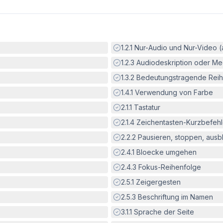
Erfüllt:
1.2.1
Nur-Audio und Nur-Video 
Erfüllt:
1.2.3
Audiodeskription oder Med
Erfüllt:
1.3.2
Bedeutungstragende Reih
Erfüllt:
1.4.1
Verwendung von Farbe
Erfüllt:
2.1.1
Tastatur
Erfüllt:
2.1.4
Zeichentasten-Kurzbefeh
Erfüllt:
2.2.2
Pausieren, stoppen, aus
Erfüllt:
2.4.1
Bloecke umgehen
Erfüllt:
2.4.3
Fokus-Reihenfolge
Erfüllt:
2.5.1
Zeigergesten
Erfüllt:
2.5.3
Beschriftung im Namen
Erfüllt:
3.1.1
Sprache der Seite