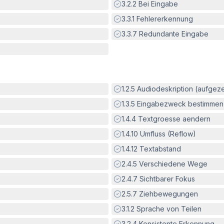
Erfüllt:
3.2.2
Bei Eingabe
Erfüllt:
3.3.1
Fehlererkennung
Erfüllt:
3.3.7
Redundante Eingabe
Erfüllt:
1.2.5
Audiodeskription (aufgez
Erfüllt:
1.3.5
Eingabezweck bestimmen
Erfüllt:
1.4.4
Textgroesse aendern
Erfüllt:
1.4.10
Umfluss (Reflow)
Erfüllt:
1.4.12
Textabstand
Erfüllt:
2.4.5
Verschiedene Wege
Erfüllt:
2.4.7
Sichtbarer Fokus
Erfüllt:
2.5.7
Ziehbewegungen
Erfüllt:
3.1.2
Sprache von Teilen
Erfüllt:
3.2.4
Konsistente Erkennung