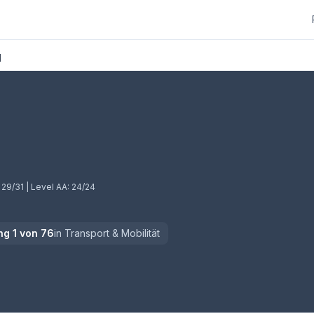
H
:
29/31
| Level AA:
24/24
ng
1
von
76
in
Transport & Mobilität