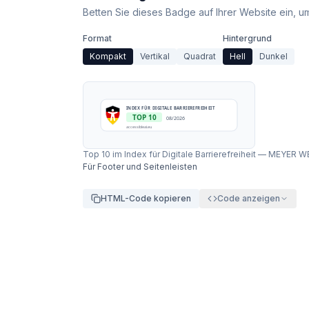
Betten Sie dieses Badge auf Ihrer Website ein, um 
Format
Hintergrund
Kompakt
Vertikal
Quadrat
Hell
Dunkel
INDEX FÜR DIGITALE BARRIEREFREIHEIT
TOP 10
08/2026
accessibleai.eu
Top 10 im Index für Digitale Barrierefreiheit
—
MEYER W
Für Footer und Seitenleisten
HTML-Code kopieren
Code anzeigen