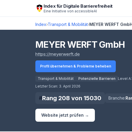
Zum Hauptinhalt springen
Index für Digitale Barrierefreiheit
Eine Initiative von
accessibleAI
Index
›
Transport & Mobilität
›
MEYER WERFT Gmb
MEYER WERFT GmbH
(öffnet in neuem Tab)
https://meyerwerft.de
Profil übernehmen & Probleme beheben
Transport & Mobilität
Potenzielle Barrieren
Level A
Score lädt
Letzter Scan:
3. April 2026
Rang
208
von
15030
#
Branche:
Ra
Website jetzt prüfen →