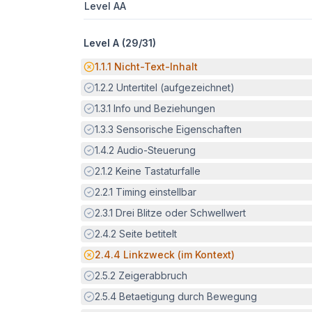
Level AA
Level A (
29
/
31
)
Potenzielle Barriere:
1.1.1
Nicht-Text-Inhalt
Erfüllt:
1.2.2
Untertitel (aufgezeichnet)
Erfüllt:
1.3.1
Info und Beziehungen
Erfüllt:
1.3.3
Sensorische Eigenschaften
Erfüllt:
1.4.2
Audio-Steuerung
Erfüllt:
2.1.2
Keine Tastaturfalle
Erfüllt:
2.2.1
Timing einstellbar
Erfüllt:
2.3.1
Drei Blitze oder Schwellwert
Erfüllt:
2.4.2
Seite betitelt
Potenzielle Barriere:
2.4.4
Linkzweck (im Kontext)
Erfüllt:
2.5.2
Zeigerabbruch
Erfüllt:
2.5.4
Betaetigung durch Bewegung