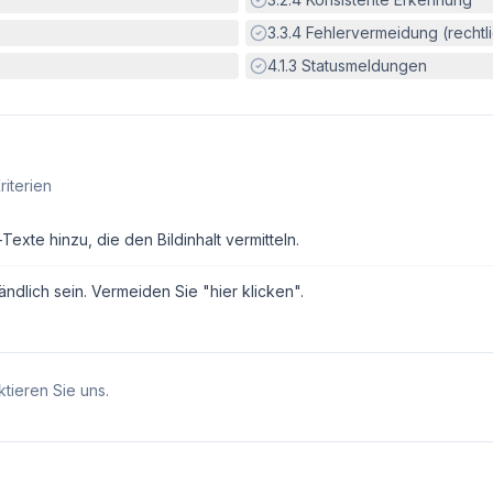
Erfüllt:
3.3.4
Fehlervermeidung (rechtlic
Erfüllt:
4.1.3
Statusmeldungen
riterien
exte hinzu, die den Bildinhalt vermitteln.
ndlich sein. Vermeiden Sie "hier klicken".
tieren Sie uns.