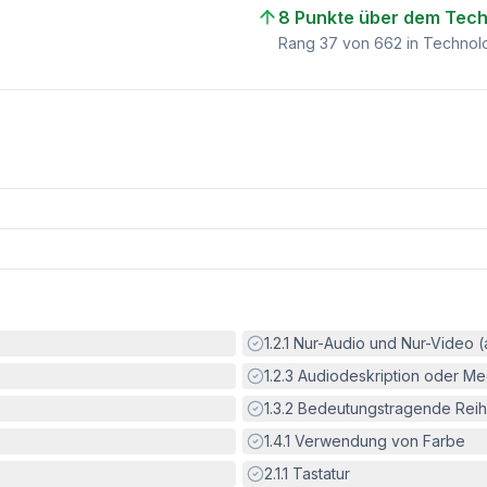
8 Punkte über dem Tech
)
Rang
37
von
662
in Technol
Erfüllt:
1.2.1
Nur-Audio und Nur-Video 
Erfüllt:
1.2.3
Audiodeskription oder Med
Erfüllt:
1.3.2
Bedeutungstragende Reih
Erfüllt:
1.4.1
Verwendung von Farbe
Erfüllt:
2.1.1
Tastatur