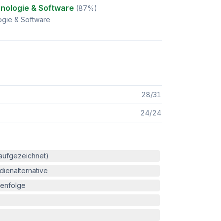
nologie & Software
(
87
%)
ogie & Software
28
/
31
24
/
24
(aufgezeichnet)
ienalternative
enfolge