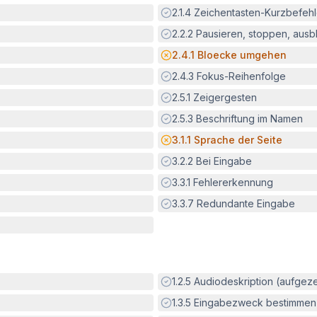
Erfüllt:
2.1.4
Zeichentasten-Kurzbefeh
Erfüllt:
2.2.2
Pausieren, stoppen, aus
Potenzielle Barriere:
2.4.1
Bloecke umgehen
Erfüllt:
2.4.3
Fokus-Reihenfolge
Erfüllt:
2.5.1
Zeigergesten
Erfüllt:
2.5.3
Beschriftung im Namen
Potenzielle Barriere:
3.1.1
Sprache der Seite
Erfüllt:
3.2.2
Bei Eingabe
Erfüllt:
3.3.1
Fehlererkennung
Erfüllt:
3.3.7
Redundante Eingabe
Erfüllt:
1.2.5
Audiodeskription (aufgez
Erfüllt:
1.3.5
Eingabezweck bestimmen