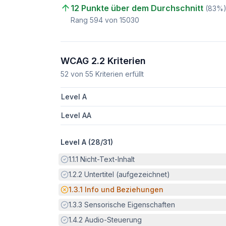
12 Punkte über dem Durchschnitt
(
83
%
Rang
594
von
15030
WCAG 2.2 Kriterien
52
von
55
Kriterien erfüllt
Level A
Level AA
Level A (
28
/
31
)
Erfüllt:
1.1.1
Nicht-Text-Inhalt
Erfüllt:
1.2.2
Untertitel (aufgezeichnet)
Potenzielle Barriere:
1.3.1
Info und Beziehungen
Erfüllt:
1.3.3
Sensorische Eigenschaften
Erfüllt:
1.4.2
Audio-Steuerung