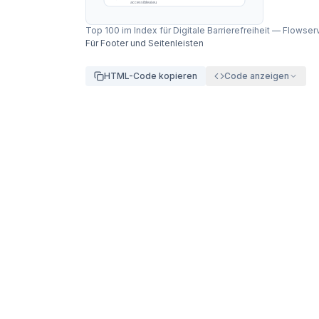
accessibleai.eu
Top 100 im Index für Digitale Barrierefreiheit
—
Flowser
Für Footer und Seitenleisten
HTML-Code kopieren
Code anzeigen