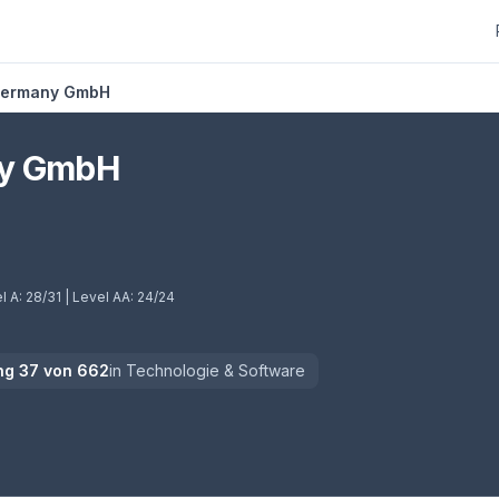
 Germany GmbH
ny GmbH
l A:
28/31
| Level AA:
24/24
ng
37
von
662
in
Technologie & Software