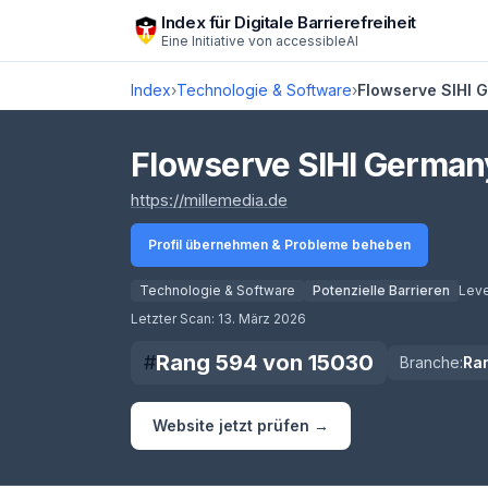
Zum Hauptinhalt springen
Index für Digitale Barrierefreiheit
Eine Initiative von
accessibleAI
Index
›
Technologie & Software
›
Flowserve SIHI
Flowserve SIHI Germa
(öffnet in neuem Tab)
https://millemedia.de
Profil übernehmen & Probleme beheben
Technologie & Software
Potenzielle Barrieren
Leve
Score lädt
Letzter Scan:
13. März 2026
Rang
594
von
15030
#
Branche:
Ra
Website jetzt prüfen →