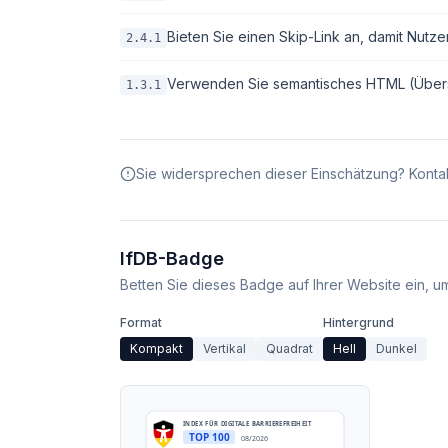
Bieten Sie einen Skip-Link an, damit Nutze
2.4.1
Verwenden Sie semantisches HTML (Überschri
1.3.1
Sie widersprechen dieser Einschätzung? Kontak
IfDB-Badge
Betten Sie dieses Badge auf Ihrer Website ein, um 
Format
Hintergrund
Kompakt
Vertikal
Quadrat
Hell
Dunkel
INDEX FÜR DIGITALE BARRIEREFREIHEIT
TOP 100
08/2026