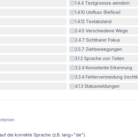
Erfüllt:
1.4.4
Textgroesse aendern
Erfüllt:
1.4.10
Umfluss (Reflow)
Erfüllt:
1.4.12
Textabstand
Erfüllt:
2.4.5
Verschiedene Wege
Erfüllt:
2.4.7
Sichtbarer Fokus
Erfüllt:
2.5.7
Ziehbewegungen
Erfüllt:
3.1.2
Sprache von Teilen
Erfüllt:
3.2.4
Konsistente Erkennung
Erfüllt:
3.3.4
Fehlervermeidung (rechtlic
Erfüllt:
4.1.3
Statusmeldungen
riterien
auf die korrekte Sprache (z.B. lang="de").