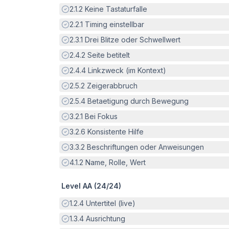
Erfüllt:
2.1.2
Keine Tastaturfalle
Erfüllt:
2.2.1
Timing einstellbar
Erfüllt:
2.3.1
Drei Blitze oder Schwellwert
Erfüllt:
2.4.2
Seite betitelt
Erfüllt:
2.4.4
Linkzweck (im Kontext)
Erfüllt:
2.5.2
Zeigerabbruch
Erfüllt:
2.5.4
Betaetigung durch Bewegung
Erfüllt:
3.2.1
Bei Fokus
Erfüllt:
3.2.6
Konsistente Hilfe
Erfüllt:
3.3.2
Beschriftungen oder Anweisungen
Erfüllt:
4.1.2
Name, Rolle, Wert
Level AA (
24
/
24
)
Erfüllt:
1.2.4
Untertitel (live)
Erfüllt:
1.3.4
Ausrichtung