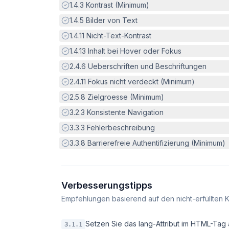
Erfüllt:
1.4.3
Kontrast (Minimum)
Erfüllt:
1.4.5
Bilder von Text
Erfüllt:
1.4.11
Nicht-Text-Kontrast
Erfüllt:
1.4.13
Inhalt bei Hover oder Fokus
Erfüllt:
2.4.6
Ueberschriften und Beschriftungen
Erfüllt:
2.4.11
Fokus nicht verdeckt (Minimum)
Erfüllt:
2.5.8
Zielgroesse (Minimum)
Erfüllt:
3.2.3
Konsistente Navigation
Erfüllt:
3.3.3
Fehlerbeschreibung
Erfüllt:
3.3.8
Barrierefreie Authentifizierung (Minimum)
Verbesserungstipps
Empfehlungen basierend auf den nicht-erfüllten K
Setzen Sie das lang-Attribut im HTML-Tag 
3.1.1