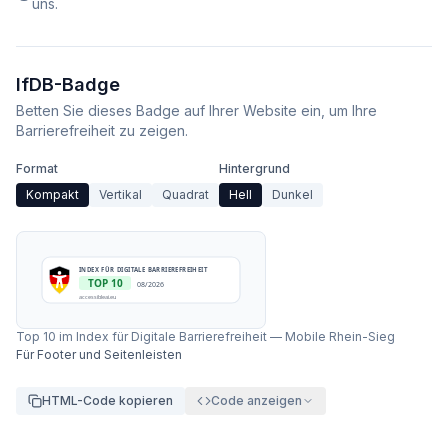
uns.
IfDB-Badge
Betten Sie dieses Badge auf Ihrer Website ein, um Ihre
Barrierefreiheit zu zeigen.
Format
Hintergrund
Kompakt
Vertikal
Quadrat
Hell
Dunkel
INDEX FÜR DIGITALE BARRIEREFREIHEIT
TOP 10
08/2026
accessibleai.eu
Top 10 im Index für Digitale Barrierefreiheit
—
Mobile Rhein-Sieg
Für Footer und Seitenleisten
HTML-Code kopieren
Code anzeigen