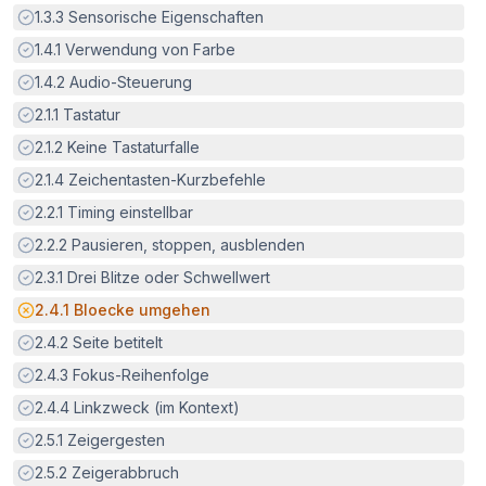
Erfüllt:
1.3.3
Sensorische Eigenschaften
Erfüllt:
1.4.1
Verwendung von Farbe
Erfüllt:
1.4.2
Audio-Steuerung
Erfüllt:
2.1.1
Tastatur
Erfüllt:
2.1.2
Keine Tastaturfalle
Erfüllt:
2.1.4
Zeichentasten-Kurzbefehle
Erfüllt:
2.2.1
Timing einstellbar
Erfüllt:
2.2.2
Pausieren, stoppen, ausblenden
Erfüllt:
2.3.1
Drei Blitze oder Schwellwert
Potenzielle Barriere:
2.4.1
Bloecke umgehen
Erfüllt:
2.4.2
Seite betitelt
Erfüllt:
2.4.3
Fokus-Reihenfolge
Erfüllt:
2.4.4
Linkzweck (im Kontext)
Erfüllt:
2.5.1
Zeigergesten
Erfüllt:
2.5.2
Zeigerabbruch