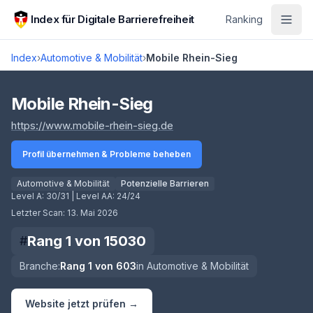
Zum Hauptinhalt springen
Index für Digitale Barrierefreiheit
Ranking
Index
›
Automotive & Mobilität
›
Mobile Rhein-Sieg
Score lädt
Mobile Rhein-Sieg
(öffnet in neuem Tab)
https://www.mobile-rhein-sieg.de
Profil übernehmen & Probleme beheben
Automotive & Mobilität
Potenzielle Barrieren
Level A:
30/31
| Level AA:
24/24
Letzter Scan:
13. Mai 2026
Rang
1
von
15030
#
Branche:
Rang
1
von
603
in
Automotive & Mobilität
Website jetzt prüfen →