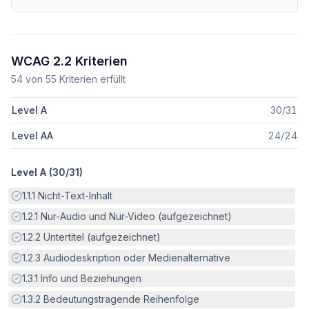
WCAG 2.2 Kriterien
54
von
55
Kriterien erfüllt
Level A
30
/
31
Level AA
24
/
24
Level A (
30
/
31
)
Erfüllt:
1.1.1
Nicht-Text-Inhalt
Erfüllt:
1.2.1
Nur-Audio und Nur-Video (aufgezeichnet)
Erfüllt:
1.2.2
Untertitel (aufgezeichnet)
Erfüllt:
1.2.3
Audiodeskription oder Medienalternative
Erfüllt:
1.3.1
Info und Beziehungen
Erfüllt:
1.3.2
Bedeutungstragende Reihenfolge