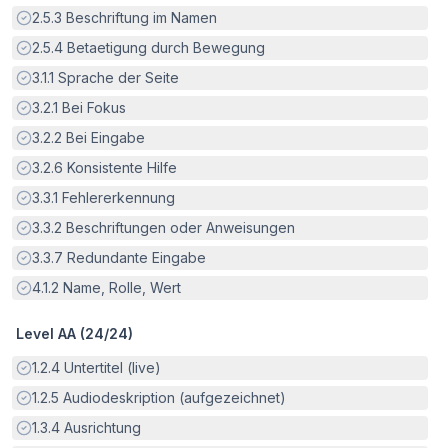
Erfüllt:
2.5.3
Beschriftung im Namen
Erfüllt:
2.5.4
Betaetigung durch Bewegung
Erfüllt:
3.1.1
Sprache der Seite
Erfüllt:
3.2.1
Bei Fokus
Erfüllt:
3.2.2
Bei Eingabe
Erfüllt:
3.2.6
Konsistente Hilfe
Erfüllt:
3.3.1
Fehlererkennung
Erfüllt:
3.3.2
Beschriftungen oder Anweisungen
Erfüllt:
3.3.7
Redundante Eingabe
Erfüllt:
4.1.2
Name, Rolle, Wert
Level AA (
24
/
24
)
Erfüllt:
1.2.4
Untertitel (live)
Erfüllt:
1.2.5
Audiodeskription (aufgezeichnet)
Erfüllt:
1.3.4
Ausrichtung