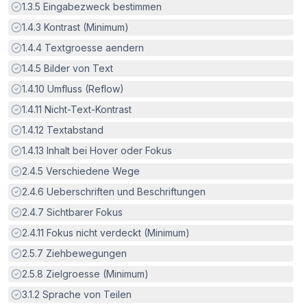
Erfüllt:
1.3.5
Eingabezweck bestimmen
Erfüllt:
1.4.3
Kontrast (Minimum)
Erfüllt:
1.4.4
Textgroesse aendern
Erfüllt:
1.4.5
Bilder von Text
Erfüllt:
1.4.10
Umfluss (Reflow)
Erfüllt:
1.4.11
Nicht-Text-Kontrast
Erfüllt:
1.4.12
Textabstand
Erfüllt:
1.4.13
Inhalt bei Hover oder Fokus
Erfüllt:
2.4.5
Verschiedene Wege
Erfüllt:
2.4.6
Ueberschriften und Beschriftungen
Erfüllt:
2.4.7
Sichtbarer Fokus
Erfüllt:
2.4.11
Fokus nicht verdeckt (Minimum)
Erfüllt:
2.5.7
Ziehbewegungen
Erfüllt:
2.5.8
Zielgroesse (Minimum)
Erfüllt:
3.1.2
Sprache von Teilen