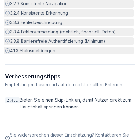
Erfüllt:
3.2.3
Konsistente Navigation
Erfüllt:
3.2.4
Konsistente Erkennung
Erfüllt:
3.3.3
Fehlerbeschreibung
Erfüllt:
3.3.4
Fehlervermeidung (rechtlich, finanziell, Daten)
Erfüllt:
3.3.8
Barrierefreie Authentifizierung (Minimum)
Erfüllt:
4.1.3
Statusmeldungen
Verbesserungstipps
Empfehlungen basierend auf den nicht-erfüllten Kriterien
Bieten Sie einen Skip-Link an, damit Nutzer direkt zum
2.4.1
Hauptinhalt springen können.
Sie widersprechen dieser Einschätzung? Kontaktieren Sie