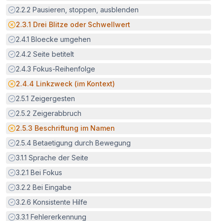
Erfüllt:
2.2.2
Pausieren, stoppen, ausblenden
Potenzielle Barriere:
2.3.1
Drei Blitze oder Schwellwert
Erfüllt:
2.4.1
Bloecke umgehen
Erfüllt:
2.4.2
Seite betitelt
Erfüllt:
2.4.3
Fokus-Reihenfolge
Potenzielle Barriere:
2.4.4
Linkzweck (im Kontext)
Erfüllt:
2.5.1
Zeigergesten
Erfüllt:
2.5.2
Zeigerabbruch
Potenzielle Barriere:
2.5.3
Beschriftung im Namen
Erfüllt:
2.5.4
Betaetigung durch Bewegung
Erfüllt:
3.1.1
Sprache der Seite
Erfüllt:
3.2.1
Bei Fokus
Erfüllt:
3.2.2
Bei Eingabe
Erfüllt:
3.2.6
Konsistente Hilfe
Erfüllt:
3.3.1
Fehlererkennung