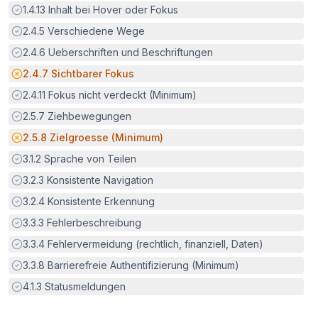
Erfüllt:
1.4.13
Inhalt bei Hover oder Fokus
Erfüllt:
2.4.5
Verschiedene Wege
Erfüllt:
2.4.6
Ueberschriften und Beschriftungen
Potenzielle Barriere:
2.4.7
Sichtbarer Fokus
Erfüllt:
2.4.11
Fokus nicht verdeckt (Minimum)
Erfüllt:
2.5.7
Ziehbewegungen
Potenzielle Barriere:
2.5.8
Zielgroesse (Minimum)
Erfüllt:
3.1.2
Sprache von Teilen
Erfüllt:
3.2.3
Konsistente Navigation
Erfüllt:
3.2.4
Konsistente Erkennung
Erfüllt:
3.3.3
Fehlerbeschreibung
Erfüllt:
3.3.4
Fehlervermeidung (rechtlich, finanziell, Daten)
Erfüllt:
3.3.8
Barrierefreie Authentifizierung (Minimum)
Erfüllt:
4.1.3
Statusmeldungen