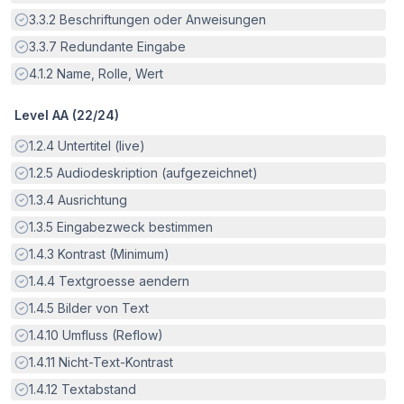
Erfüllt:
3.3.2
Beschriftungen oder Anweisungen
Erfüllt:
3.3.7
Redundante Eingabe
Erfüllt:
4.1.2
Name, Rolle, Wert
Level AA (
22
/
24
)
Erfüllt:
1.2.4
Untertitel (live)
Erfüllt:
1.2.5
Audiodeskription (aufgezeichnet)
Erfüllt:
1.3.4
Ausrichtung
Erfüllt:
1.3.5
Eingabezweck bestimmen
Erfüllt:
1.4.3
Kontrast (Minimum)
Erfüllt:
1.4.4
Textgroesse aendern
Erfüllt:
1.4.5
Bilder von Text
Erfüllt:
1.4.10
Umfluss (Reflow)
Erfüllt:
1.4.11
Nicht-Text-Kontrast
Erfüllt:
1.4.12
Textabstand