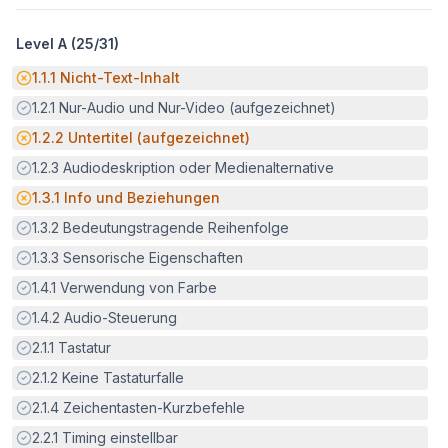
Level A (
25
/
31
)
Potenzielle Barriere:
1.1.1
Nicht-Text-Inhalt
Erfüllt:
1.2.1
Nur-Audio und Nur-Video (aufgezeichnet)
Potenzielle Barriere:
1.2.2
Untertitel (aufgezeichnet)
Erfüllt:
1.2.3
Audiodeskription oder Medienalternative
Potenzielle Barriere:
1.3.1
Info und Beziehungen
Erfüllt:
1.3.2
Bedeutungstragende Reihenfolge
Erfüllt:
1.3.3
Sensorische Eigenschaften
Erfüllt:
1.4.1
Verwendung von Farbe
Erfüllt:
1.4.2
Audio-Steuerung
Erfüllt:
2.1.1
Tastatur
Erfüllt:
2.1.2
Keine Tastaturfalle
Erfüllt:
2.1.4
Zeichentasten-Kurzbefehle
Erfüllt:
2.2.1
Timing einstellbar