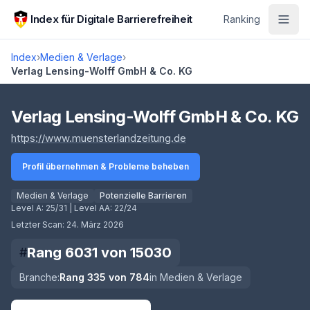
Zum Hauptinhalt springen
Index für Digitale Barrierefreiheit
Ranking
Index
›
Medien & Verlage
›
Verlag Lensing-Wolff GmbH & Co. KG
Score lädt
Verlag Lensing-Wolff GmbH & Co. KG
(öffnet in neuem Tab)
https://www.muensterlandzeitung.de
Profil übernehmen & Probleme beheben
Medien & Verlage
Potenzielle Barrieren
Level A:
25/31
| Level AA:
22/24
Letzter Scan:
24. März 2026
Rang
6031
von
15030
#
Branche:
Rang
335
von
784
in
Medien & Verlage