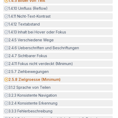
Potenzielle Barriere:
1.4.5
Bilder von Text
Erfüllt:
1.4.10
Umfluss (Reflow)
Erfüllt:
1.4.11
Nicht-Text-Kontrast
Erfüllt:
1.4.12
Textabstand
Erfüllt:
1.4.13
Inhalt bei Hover oder Fokus
Erfüllt:
2.4.5
Verschiedene Wege
Erfüllt:
2.4.6
Ueberschriften und Beschriftungen
Erfüllt:
2.4.7
Sichtbarer Fokus
Erfüllt:
2.4.11
Fokus nicht verdeckt (Minimum)
Erfüllt:
2.5.7
Ziehbewegungen
Potenzielle Barriere:
2.5.8
Zielgroesse (Minimum)
Erfüllt:
3.1.2
Sprache von Teilen
Erfüllt:
3.2.3
Konsistente Navigation
Erfüllt:
3.2.4
Konsistente Erkennung
Erfüllt:
3.3.3
Fehlerbeschreibung