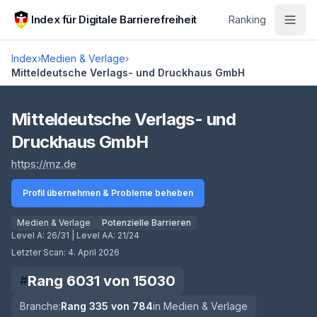
Zum Hauptinhalt springen
Index für Digitale Barrierefreiheit
Ranking
Index
›
Medien & Verlage
›
Mitteldeutsche Verlags- und Druckhaus GmbH
Score lädt
Mitteldeutsche Verlags- und
Druckhaus GmbH
(öffnet in neuem Tab)
https://mz.de
Profil übernehmen & Probleme beheben
Medien & Verlage
Potenzielle Barrieren
Level A:
26/31
| Level AA:
21/24
Letzter Scan:
4. April 2026
Rang
6031
von
15030
#
Branche:
Rang
335
von
784
in
Medien & Verlage