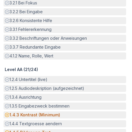
Erfüllt:
3.2.1
Bei Fokus
Erfüllt:
3.2.2
Bei Eingabe
Erfüllt:
3.2.6
Konsistente Hilfe
Erfüllt:
3.3.1
Fehlererkennung
Erfüllt:
3.3.2
Beschriftungen oder Anweisungen
Erfüllt:
3.3.7
Redundante Eingabe
Erfüllt:
4.1.2
Name, Rolle, Wert
Level AA (
21
/
24
)
Erfüllt:
1.2.4
Untertitel (live)
Erfüllt:
1.2.5
Audiodeskription (aufgezeichnet)
Erfüllt:
1.3.4
Ausrichtung
Erfüllt:
1.3.5
Eingabezweck bestimmen
Potenzielle Barriere:
1.4.3
Kontrast (Minimum)
Erfüllt:
1.4.4
Textgroesse aendern