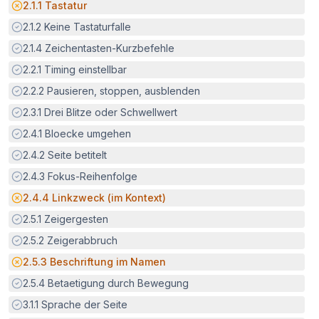
Potenzielle Barriere:
2.1.1
Tastatur
Erfüllt:
2.1.2
Keine Tastaturfalle
Erfüllt:
2.1.4
Zeichentasten-Kurzbefehle
Erfüllt:
2.2.1
Timing einstellbar
Erfüllt:
2.2.2
Pausieren, stoppen, ausblenden
Erfüllt:
2.3.1
Drei Blitze oder Schwellwert
Erfüllt:
2.4.1
Bloecke umgehen
Erfüllt:
2.4.2
Seite betitelt
Erfüllt:
2.4.3
Fokus-Reihenfolge
Potenzielle Barriere:
2.4.4
Linkzweck (im Kontext)
Erfüllt:
2.5.1
Zeigergesten
Erfüllt:
2.5.2
Zeigerabbruch
Potenzielle Barriere:
2.5.3
Beschriftung im Namen
Erfüllt:
2.5.4
Betaetigung durch Bewegung
Erfüllt:
3.1.1
Sprache der Seite