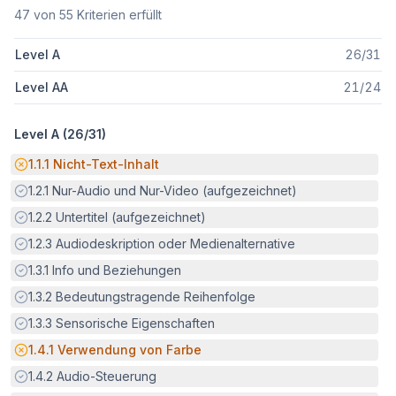
47
von
55
Kriterien erfüllt
Level A
26
/
31
Level AA
21
/
24
Level A (
26
/
31
)
Potenzielle Barriere:
1.1.1
Nicht-Text-Inhalt
Erfüllt:
1.2.1
Nur-Audio und Nur-Video (aufgezeichnet)
Erfüllt:
1.2.2
Untertitel (aufgezeichnet)
Erfüllt:
1.2.3
Audiodeskription oder Medienalternative
Erfüllt:
1.3.1
Info und Beziehungen
Erfüllt:
1.3.2
Bedeutungstragende Reihenfolge
Erfüllt:
1.3.3
Sensorische Eigenschaften
Potenzielle Barriere:
1.4.1
Verwendung von Farbe
Erfüllt:
1.4.2
Audio-Steuerung