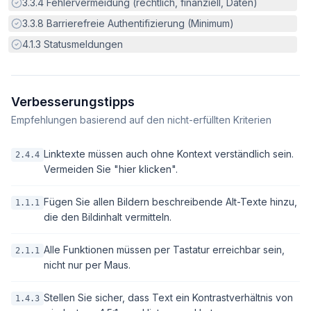
Erfüllt:
3.3.4
Fehlervermeidung (rechtlich, finanziell, Daten)
Erfüllt:
3.3.8
Barrierefreie Authentifizierung (Minimum)
Erfüllt:
4.1.3
Statusmeldungen
Verbesserungstipps
Empfehlungen basierend auf den nicht-erfüllten Kriterien
Linktexte müssen auch ohne Kontext verständlich sein.
2.4.4
Vermeiden Sie "hier klicken".
Fügen Sie allen Bildern beschreibende Alt-Texte hinzu,
1.1.1
die den Bildinhalt vermitteln.
Alle Funktionen müssen per Tastatur erreichbar sein,
2.1.1
nicht nur per Maus.
Stellen Sie sicher, dass Text ein Kontrastverhältnis von
1.4.3